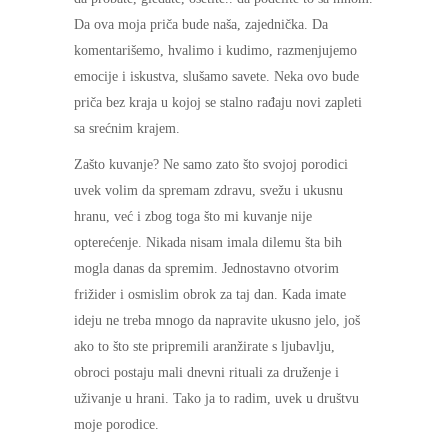
Da ova moja priča bude naša, zajednička. Da
komentarišemo, hvalimo i kudimo, razmenjujemo
emocije i iskustva, slušamo savete. Neka ovo bude
priča bez kraja u kojoj se stalno rađaju novi zapleti
sa srećnim krajem.
Zašto kuvanje? Ne samo zato što svojoj porodici
uvek volim da spremam zdravu, svežu i ukusnu
hranu, već i zbog toga što mi kuvanje nije
opterećenje. Nikada nisam imala dilemu šta bih
mogla danas da spremim. Jednostavno otvorim
frižider i osmislim obrok za taj dan. Kada imate
ideju ne treba mnogo da napravite ukusno jelo, još
ako to što ste pripremili aranžirate s ljubavlju,
obroci postaju mali dnevni rituali za druženje i
uživanje u hrani. Tako ja to radim, uvek u društvu
moje porodice.