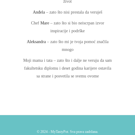
život
Anđela
– zato što nisi prestala da veruješ
Chef
Mare
– zato što si bio neiscrpan izvor
inspiracije i podrške
Aleksandra
– zato što mi je tvoja pomoć značila
mnogo
Moji mama i tata – zato što i dalje ne veruju da sam
fakultetsku diplomu i deset godina karijere ostavila
sa strane i posvetila se svemu ovome
© 2024 - MyTastyPot. Sva prava zadržana.