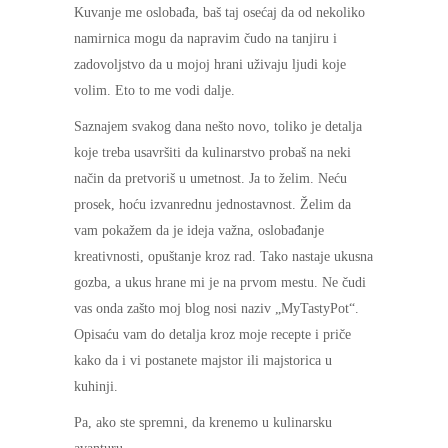
Kuvanje me oslobađa, baš taj osećaj da od nekoliko
namirnica mogu da napravim čudo na tanjiru i
zadovoljstvo da u mojoj hrani uživaju ljudi koje
volim. Eto to me vodi dalje.
Saznajem svakog dana nešto novo, toliko je detalja
koje treba usavršiti da kulinarstvo probaš na neki
način da pretvoriš u umetnost. Ja to želim. Neću
prosek, hoću izvanrednu jednostavnost. Želim da
vam pokažem da je ideja važna, oslobađanje
kreativnosti, opuštanje kroz rad. Tako nastaje ukusna
gozba, a ukus hrane mi je na prvom mestu. Ne čudi
vas onda zašto moj blog nosi naziv „MyTastyPot“.
Opisaću vam do detalja kroz moje recepte i priče
kako da i vi postanete majstor ili majstorica u
kuhinji.
Pa, ako ste spremni, da krenemo u kulinarsku