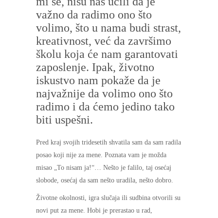
mi se, nisu nas učili da je
važno da radimo ono što
volimo, što u nama budi strast,
kreativnost, već da završimo
školu koja će nam garantovati
zaposlenje. Ipak, životno
iskustvo nam pokaže da je
najvažnije da volimo ono što
radimo i da ćemo jedino tako
biti uspešni.
Pred kraj svojih tridesetih shvatila sam da sam radila
posao koji nije za mene. Poznata vam je možda
misao „To nisam ja!“… Nešto je falilo, taj osećaj
slobode, osećaj da sam nešto uradila, nešto dobro.
Životne okolnosti, igra slučaja ili sudbina otvorili su
novi put za mene. Hobi je prerastao u rad,