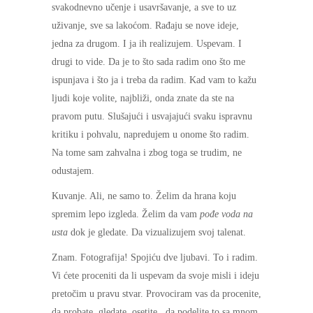
svakodnevno učenje i usavršavanje, a sve to uz
uživanje, sve sa lakoćom. Rađaju se nove ideje,
jedna za drugom. I ja ih realizujem. Uspevam. I
drugi to vide. Da je to što sada radim ono što me
ispunjava i što ja i treba da radim. Kad vam to kažu
ljudi koje volite, najbliži, onda znate da ste na
pravom putu. Slušajući i usvajajući svaku ispravnu
kritiku i pohvalu, napredujem u onome što radim.
Na tome sam zahvalna i zbog toga se trudim, ne
odustajem.
Kuvanje. Ali, ne samo to. Želim da hrana koju
spremim lepo izgleda. Želim da vam
pođe voda na
usta
dok je gledate. Da vizualizujem svoj talenat.
Znam. Fotografija! Spojiću dve ljubavi. To i radim.
Vi ćete proceniti da li uspevam da svoje misli i ideju
pretočim u pravu stvar. Provociram vas da procenite,
da probate, gledate, osetite.. da podelite to sa mnom.