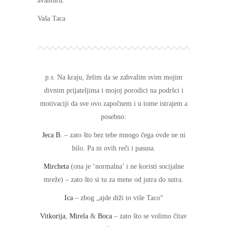
avanturu.
Vaša Taca
p.s. Na kraju, želim da se zahvalim svim mojim
divnim prijateljima i mojoj porodici na podršci i
motivaciji da sve ovo započnem i u tome istrajem a
posebno:
Jeca B.
– zato što bez tebe mnogo čega ovde ne ni
bilo. Pa ni ovih reči i pasusa.
Mircheta
(ona je ‘normalna’ i ne koristi socijalne
mreže) – zato što si tu za mene od jutra do sutra.
Ica
– zbog „ajde diži to više Taco“
Vitkorija
,
Mirela
&
Boca
– zato što se volimo čitav