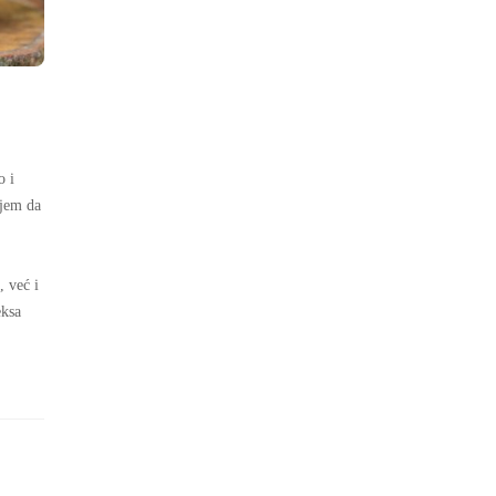
o i
ujem da
 već i
eksa