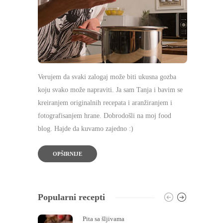
Verujem da svaki zalogaj može biti ukusna gozba
koju svako može napraviti. Ja sam Tanja i bavim se
kreiranjem originalnih recepata i aranžiranjem i
fotografisanjem hrane. Dobrodošli na moj food
blog. Hajde da kuvamo zajedno :)
OPŠIRNIJE
Popularni recepti
Pita sa šljivama