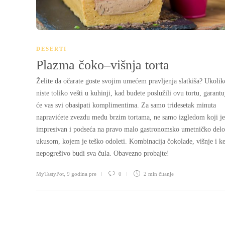
DESERTI
Plazma čoko–višnja torta
Želite da očarate goste svojim umećem pravljenja slatkiša? Ukolik
niste toliko vešti u kuhinji, kad budete poslužili ovu tortu, garant
će vas svi obasipati komplimentima. Za samo tridesetak minuta
napravićete zvezdu među brzim tortama, ne samo izgledom koji je
impresivan i podseća na pravo malo gastronomsko umetničko delo,
ukusom, kojem je teško odoleti. Kombinacija čokolade, višnje i k
nepogrešivo budi sva čula. Obavezno probajte!
MyTastyPot
,
9 godina pre
0
2 min
čitanje