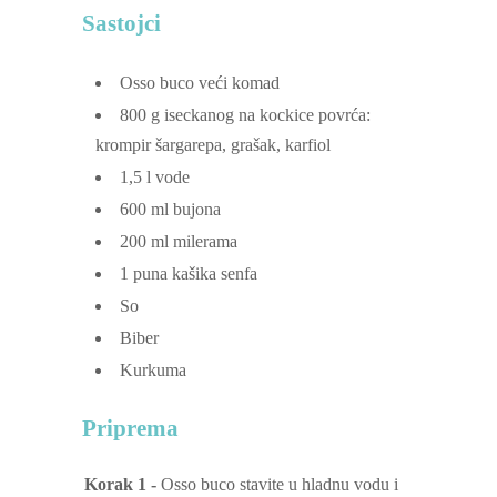
Sastojci
Osso buco
veći komad
800
g
iseckanog na kockice povrća:
krompir
šargarepa, grašak, karfiol
1,5
l
vode
600
ml
bujona
200
ml
milerama
1
puna kašika senfa
So
Biber
Kurkuma
Priprema
Korak 1 -
Osso buco stavite u hladnu vodu i