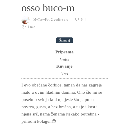
osso buco-m
MyTastyPot
,
2 godine pre
0
1 min
Štampaj
Priprema
5
mins
Kuvanje
3
hrs
I evo obećane čorbice, taman da nas zagreje
malo u ovim hladnim danima. Ono što mi se
posebno svidja kod nje jeste što je puna
povrća, gusta, a bez brašna, a tu je i kost i
njena srž, nama ženama itekako potrebna -
prirodni kolagen😉