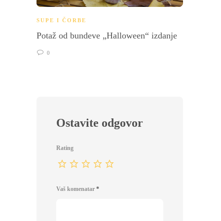
PLAY
SUPE I ČORBE
SUPE 
Potaž od bundeve „Halloween“ izdanje
Supa 
0
0
Ostavite odgovor
Rating
Vaš komenatar
*