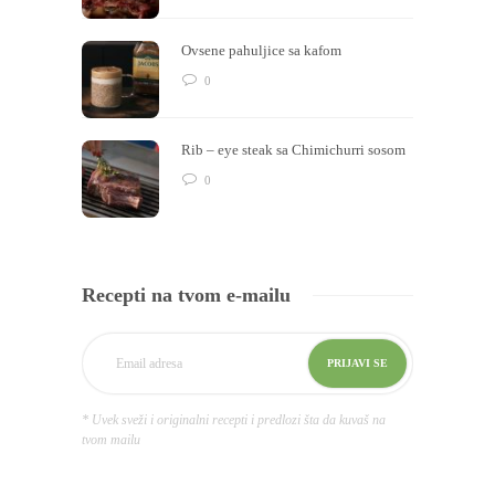
Ovsene pahuljice sa kafom
0
Rib – eye steak sa Chimichurri sosom
0
Recepti na tvom e-mailu
* Uvek sveži i originalni recepti i predlozi šta da kuvaš na
tvom mailu