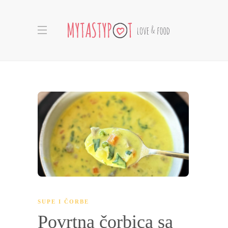
SUPE I ČORBE
Povrtna čorbica sa