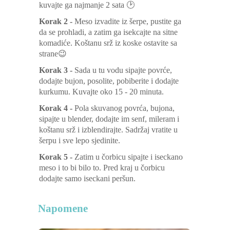
kuvajte ga najmanje 2 sata 🕑
Korak 2 -
Meso izvadite iz šerpe, pustite ga
da se prohladi, a zatim ga isekcajte na sitne
komadiće. Koštanu srž iz koske ostavite sa
strane😉
Korak 3 -
Sada u tu vodu sipajte povrće,
dodajte bujon, posolite, pobiberite i dodajte
kurkumu. Kuvajte oko 15 - 20 minuta.
Korak 4 -
Pola skuvanog povrća, bujona,
sipajte u blender, dodajte im senf, mileram i
koštanu srž i izblendirajte. Sadržaj vratite u
šerpu i sve lepo sjedinite.
Korak 5 -
Zatim u čorbicu sipajte i iseckano
meso i to bi bilo to. Pred kraj u čorbicu
dodajte samo iseckani peršun.
Napomene