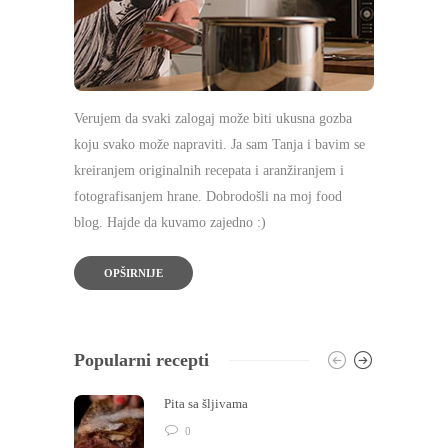
Verujem da svaki zalogaj može biti ukusna gozba
koju svako može napraviti. Ja sam Tanja i bavim se
kreiranjem originalnih recepata i aranžiranjem i
fotografisanjem hrane. Dobrodošli na moj food
blog. Hajde da kuvamo zajedno :)
OPŠIRNIJE
Popularni recepti
Pita sa šljivama
0