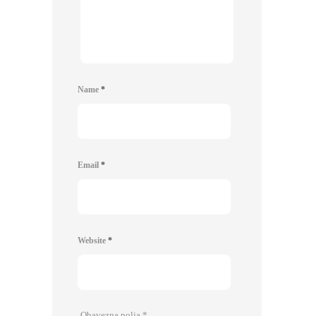
Name
*
Email
*
Website
*
Obavezna polja
*