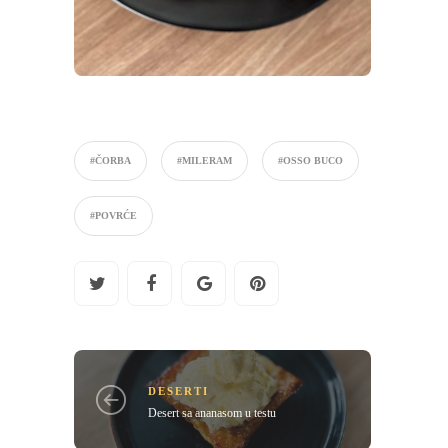
#ČORBA
#MILERAM
#OSSO BUCO
#POVRĆE
DESERTI
Desert sa ananasom u testu