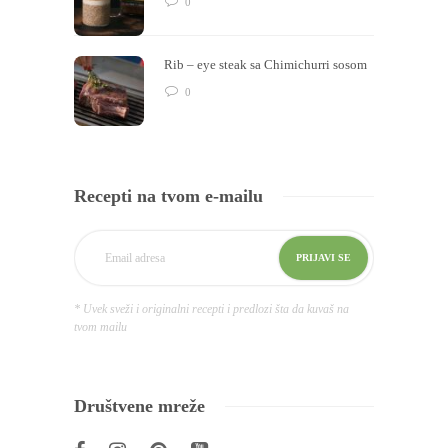
0
Rib – eye steak sa Chimichurri sosom
0
Recepti na tvom e-mailu
* Uvek sveži i originalni recepti i predlozi šta da kuvaš na
tvom mailu
Društvene mreže