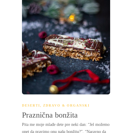
DESERTI
,
ZDRAVO & ORGANSKI
Praznična bonžita
Pita me moje mlađe dete pre neki dan: “Jel možemo
opet da pravimo onu našu bonžitu?”. “Naravno da