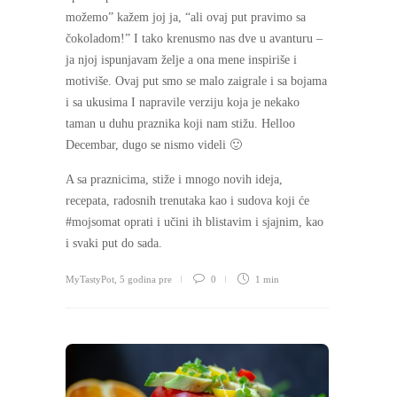
možemo” kažem joj ja, “ali ovaj put pravimo sa
čokoladom!” I tako krenusmo nas dve u avanturu –
ja njoj ispunjavam želje a ona mene inspiriše i
motiviše. Ovaj put smo se malo zaigrale i sa bojama
i sa ukusima I napravile verziju koja je nekako
taman u duhu praznika koji nam stižu. Helloo
Decembar, dugo se nismo videli 🙂
A sa praznicima, stiže i mnogo novih ideja,
recepata, radosnih trenutaka kao i sudova koji će
#mojsomat oprati i učini ih blistavim i sjajnim, kao
i svaki put do sada.
MyTastyPot
,
5 godina pre
0
1 min