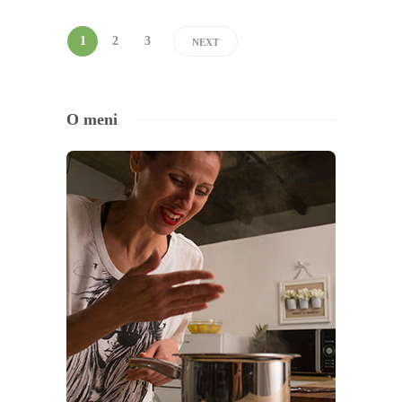
1
2
3
NEXT
O meni