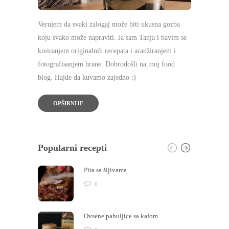
Verujem da svaki zalogaj može biti ukusna gozba
koju svako može napraviti. Ja sam Tanja i bavim se
kreiranjem originalnih recepata i aranžiranjem i
fotografisanjem hrane. Dobrodošli na moj food
blog. Hajde da kuvamo zajedno :)
OPŠIRNIJE
Popularni recepti
Pita sa šljivama
0
Ovsene pahuljice sa kafom