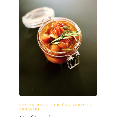
BRZI ZALOGAJI
,
DORUČAK
,
ZDRAVO &
ORGANSKI