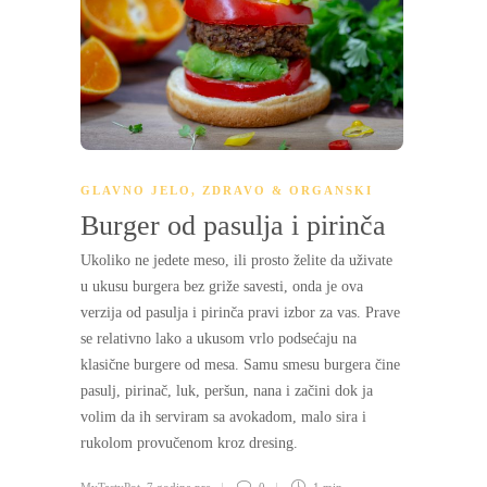
GLAVNO JELO
,
ZDRAVO & ORGANSKI
Burger od pasulja i pirinča
Ukoliko ne jedete meso, ili prosto želite da uživate
u ukusu burgera bez griže savesti, onda je ova
verzija od pasulja i pirinča pravi izbor za vas. Prave
se relativno lako a ukusom vrlo podsećaju na
klasične burgere od mesa. Samu smesu burgera čine
pasulj, pirinač, luk, peršun, nana i začini dok ja
volim da ih serviram sa avokadom, malo sira i
rukolom provučenom kroz dresing.
MyTastyPot
,
7 godina pre
0
1 min