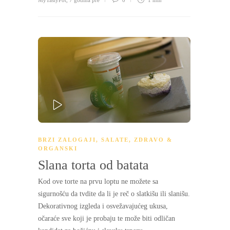
PLAY
BRZI ZALOGAJI
,
SALATE
,
ZDRAVO &
ORGANSKI
Slana torta od batata
Kod ove torte na prvu loptu ne možete sa
sigurnošću da tvdite da li je reč o slatkišu ili slanišu.
Dekorativnog izgleda i osvežavajućeg ukusa,
očaraće sve koji je probaju te može biti odličan