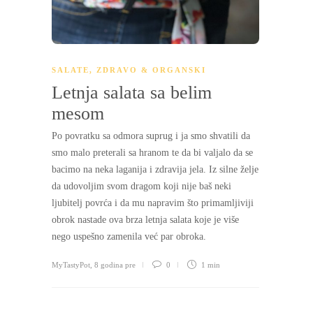
SALATE
,
ZDRAVO & ORGANSKI
Letnja salata sa belim
mesom
Po povratku sa odmora suprug i ja smo shvatili da
smo malo preterali sa hranom te da bi valjalo da se
bacimo na neka laganija i zdravija jela. Iz silne želje
da udovoljim svom dragom koji nije baš neki
ljubitelj povrća i da mu napravim što primamljiviji
obrok nastade ova brza letnja salata koje je više
nego uspešno zamenila već par obroka.
MyTastyPot
,
8 godina pre
0
1 min