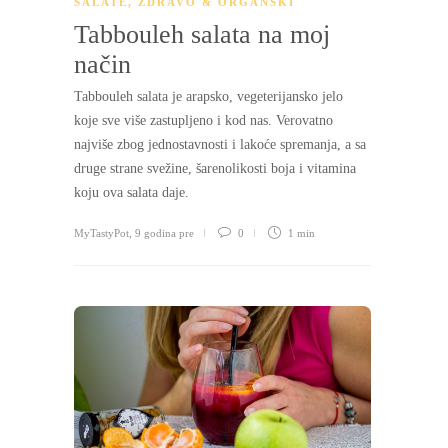
SALATE
,
ZDRAVO & ORGANSKI
Tabbouleh salata na moj
način
Tabbouleh salata je arapsko, vegeterijansko jelo
koje sve više zastupljeno i kod nas. Verovatno
najviše zbog jednostavnosti i lakoće spremanja, a sa
druge strane svežine, šarenolikosti boja i vitamina
koju ova salata daje.
MyTastyPot
,
9 godina pre
0
1 min