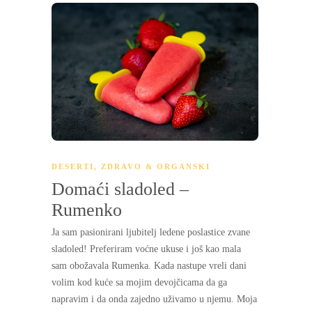
DESERTI
,
ZDRAVO & ORGANSKI
Domaći sladoled –
Rumenko
Ja sam pasionirani ljubitelj ledene poslastice zvane
sladoled! Preferiram voćne ukuse i još kao mala
sam obožavala Rumenka. Kada nastupe vreli dani
volim kod kuće sa mojim devojčicama da ga
napravim i da onda zajedno uživamo u njemu. Moja