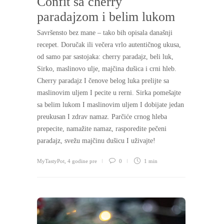
Confit sa cherry
paradajzom i belim lukom
Savršensto bez mane – tako bih opisala današnji
recepet. Doručak ili večera vrlo autentičnog ukusa,
od samo par sastojaka: cherry paradajz, beli luk,
Sirko, maslinovo ulje, majčina dušica i crni hleb.
Cherry paradajz I čenove belog luka prelijte sa
maslinovim uljem I pecite u rerni. Sirka pomešajte
sa belim lukom I maslinovim uljem I dobijate jedan
preukusan I zdrav namaz. Parčiće crnog hleba
prepecite, namažite namaz, rasporedite pečeni
paradajz, svežu majčinu dušicu I uživajte!
MyTastyPot
,
4 godine pre
0
1 min