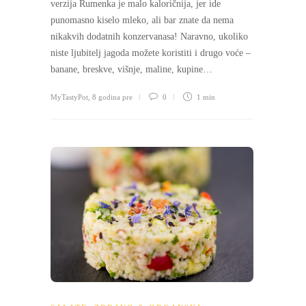
verzija Rumenka je malo kaloričnija, jer ide
punomasno kiselo mleko, ali bar znate da nema
nikakvih dodatnih konzervanasa! Naravno, ukoliko
niste ljubitelj jagoda možete koristiti i drugo voće –
banane, breskve, višnje, maline, kupine…
MyTastyPot
,
8 godina pre
0
1 min