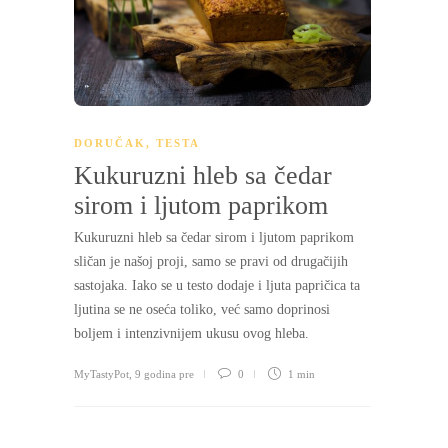
DORUČAK
,
TESTA
Kukuruzni hleb sa čedar
sirom i ljutom paprikom
Kukuruzni hleb sa čedar sirom i ljutom paprikom
sličan je našoj proji, samo se pravi od drugačijih
sastojaka. Iako se u testo dodaje i ljuta papričica ta
ljutina se ne oseća toliko, već samo doprinosi
boljem i intenzivnijem ukusu ovog hleba.
MyTastyPot
,
9 godina pre
0
1 min