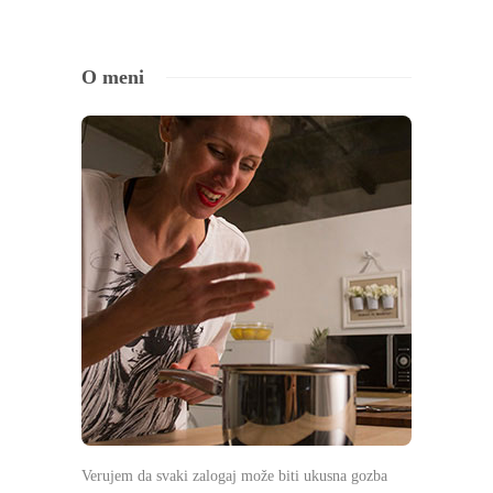
O meni
Verujem da svaki zalogaj može biti ukusna gozba