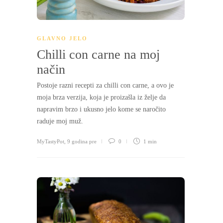
GLAVNO JELO
Chilli con carne na moj
način
Postoje razni recepti za chilli con carne, a ovo je
moja brza verzija, koja je proizašla iz želje da
napravim brzo i ukusno jelo kome se naročito
raduje moj muž.
MyTastyPot
,
9 godina pre
0
1 min