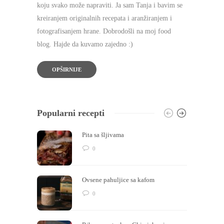
koju svako može napraviti. Ja sam Tanja i bavim se
kreiranjem originalnih recepata i aranžiranjem i
fotografisanjem hrane. Dobrodošli na moj food
blog. Hajde da kuvamo zajedno :)
OPŠIRNIJE
Popularni recepti
Pita sa šljivama
0
Ovsene pahuljice sa kafom
0