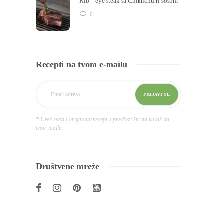
Rib – eye steak sa Chimichurri sosom
0
Recepti na tvom e-mailu
* Uvek sveži i originalni recepti i predlozi šta da kuvaš na
tvom mailu
Društvene mreže