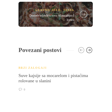
GLAVNO JELO
,
TESTA
Domaće taljatele u sosu od paradajza I
kozica
Povezani postovi
BRZI ZALOGAJI
Suve kajsije sa mocarelom i pistaćima
rolovane u slanini
0