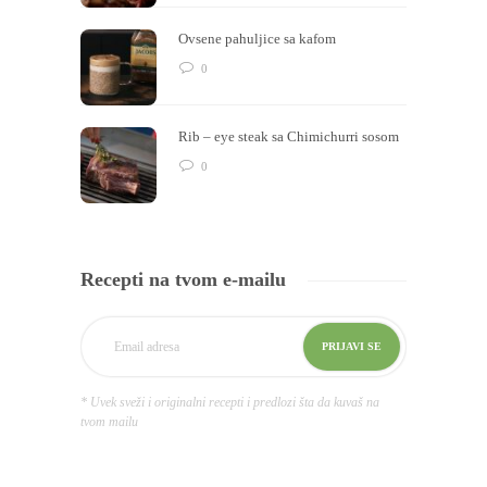
Ovsene pahuljice sa kafom
0
Rib – eye steak sa Chimichurri sosom
0
Recepti na tvom e-mailu
* Uvek sveži i originalni recepti i predlozi šta da kuvaš na
tvom mailu