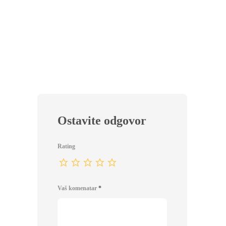
DORU
Jaje u
0
Ostavite odgovor
Rating
Vaš komenatar
*