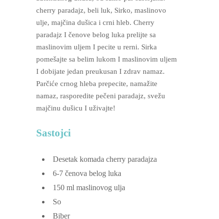
cherry paradajz, beli luk, Sirko, maslinovo
ulje, majčina dušica i crni hleb. Cherry
paradajz I čenove belog luka prelijte sa
maslinovim uljem I pecite u rerni. Sirka
pomešajte sa belim lukom I maslinovim uljem
I dobijate jedan preukusan I zdrav namaz.
Parčiće crnog hleba prepecite, namažite
namaz, rasporedite pečeni paradajz, svežu
majčinu dušicu I uživajte!
Sastojci
Desetak komada cherry paradajza
6-7
čenova belog luka
150
ml
maslinovog ulja
So
Biber