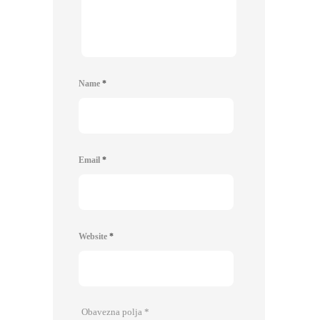
Name
*
Email
*
Website
*
Obavezna polja
*