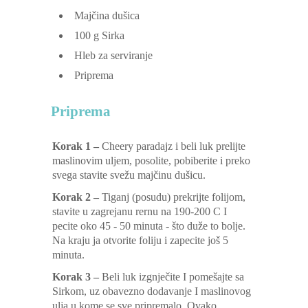
Majčina dušica
100
g
Sirka
Hleb za serviranje
Priprema
Priprema
Korak 1 –
Cheery paradajz i beli luk prelijte
maslinovim uljem, posolite, pobiberite i preko
svega stavite svežu majčinu dušicu.
Korak 2 –
Tiganj (posudu) prekrijte folijom,
stavite u zagrejanu rernu na 190-200 C I
pecite oko 45 - 50 minuta - što duže to bolje.
Na kraju ja otvorite foliju i zapecite još 5
minuta.
Korak 3 –
Beli luk izgnječite I pomešajte sa
Sirkom, uz obavezno dodavanje I maslinovog
ulja u kome se sve pripremalo. Ovako