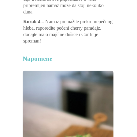
pripremljen namaz može da stoji nekoliko
dana.
Korak 4 –
Namaz premažite preko prepečnog
hleba, raporedite pečeni cherry paradajz,
dodajte malo majčine dušice i Confit je
spreman!
Napomene