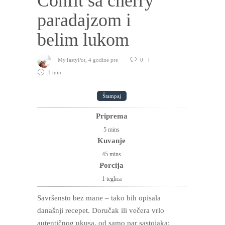
Confit sa cherry
paradajzom i
belim lukom
MyTastyPot
,
4 godine pre
0
1 min
Štampaj
Priprema
5
mins
Kuvanje
45
mins
Porcija
1 teglica
Savršensto bez mane – tako bih opisala
današnji recepet. Doručak ili večera vrlo
autentičnog ukusa, od samo par sastojaka: