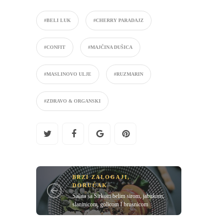
#BELI LUK
#CHERRY PARADAJZ
#CONFIT
#MAJČINA DUŠICA
#MASLINOVO ULJE
#RUZMARIN
#ZDRAVO & ORGANSKI
BRZI ZALOGAJI
,
DORUČAK
Salata sa Sirkom belim sirom, jabukom,
slaninicom, golicom I brusnicom