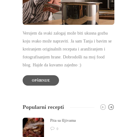
Verujem da svaki zalogaj može biti ukusna gozba
koju svako može napraviti. Ja sam Tanja i bavim se
kreiranjem originalnih recepata i aranžiranjem i
fotografisanjem hrane. Dobrodošli na moj food
blog. Hajde da kuvamo zajedno :)
OPŠIRNIJE
Popularni recepti
Pita sa šljivama
0