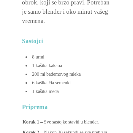
obrok, koji se brzo pravi. Potreban
je samo blender i oko minut vašeg
vremena.
Sastojci
8
urmi
1
kašika kakaoa
200
ml
bademovog mleka
6
kašika čia semenki
1
kašika meda
Priprema
Korak 1 –
Sve sastojke staviti u blender.
Korak 2 –
Nakon 30 sekundi se sve pretvara