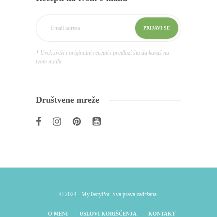
* Uvek sveži i originalni recepti i predlozi šta da kuvaš na
tvom mailu
Društvene mreže
© 2024 - MyTastyPot. Sva prava zadržana.
O MENI
USLOVI KORIŠĆENJA
KONTAKT