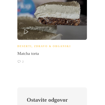
PLAY
DESERTI
,
ZDRAVO & ORGANSKI
BRZI 
Matcha torta
Pošira
2
0
Ostavite odgovor