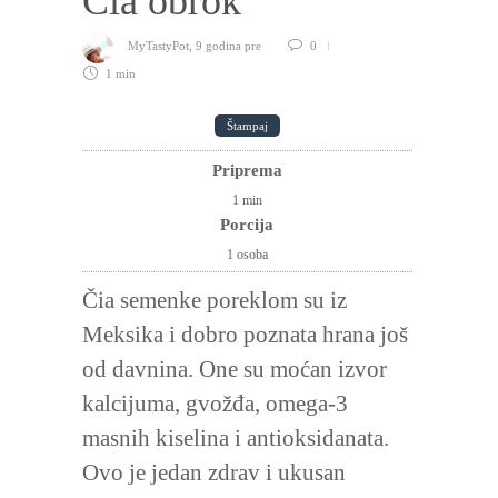
Čia obrok
MyTastyPot
,
9 godina pre
0
1 min
Štampaj
Priprema
1
min
Porcija
1 osoba
Čia semenke poreklom su iz
Meksika i dobro poznata hrana još
od davnina. One su moćan izvor
kalcijuma, gvožđa, omega-3
masnih kiselina i antioksidanata.
Ovo je jedan zdrav i ukusan