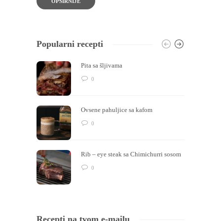
OPŠIRNIJE
Popularni recepti
Pita sa šljivama
0
Ovsene pahuljice sa kafom
0
Rib – eye steak sa Chimichurri sosom
0
Recepti na tvom e-mailu