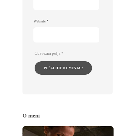
Website
*
Obavezna polja
*
O meni