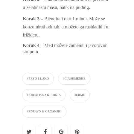
u želatinastu masu, nalik na puding.
Korak 3 –
Blendirati oko 1 minut. Može se
konzumirati odmah, a možete ga rashladiti i u
frižideru.
Korak 4
– Med možete zameniti i javorovim
sirupom.
#BRZO I LAKO
#ČIA SEMENKE
#KREATIVNA KUHINJA
#URME
#ZDRAVO & ORGANSKI