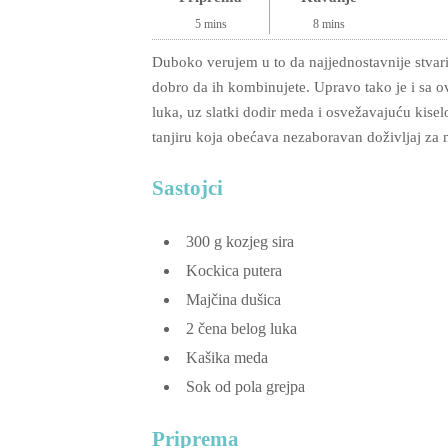
5
mins
8
mins
Duboko verujem u to da najjednostavnije stvari
dobro da ih kombinujete. Upravo tako je i sa o
luka, uz slatki dodir meda i osvežavajuću kise
tanjiru koja obećava nezaboravan doživljaj za 
Sastojci
300
g
kozjeg sira
Kockica putera
Majčina dušica
2
čena belog luka
Kašika meda
Sok od pola grejpa
Priprema