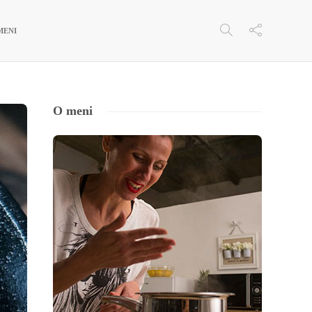
MENI
O meni