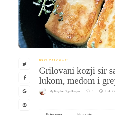
BRZI ZALOGAJI
Grilovani kozji sir
lukom, medom i gr
MyTastyPot
,
3 godine pre
0
1 min
či
Priprema
Kuvanje