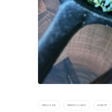
#BELI LUK
#BRZO I LAKO
#GREJP