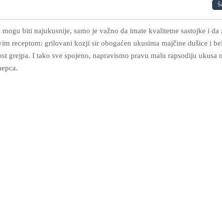
Š
 mogu biti najukusnije, samo je važno da imate kvalitetne sastojke i da 
vim receptom: grilovani kozji sir obogaćen ukusima majčine dušice i be
lost grejpa. I tako sve spojeno, napravismo pravu malu rapsodiju ukusa 
nepca.