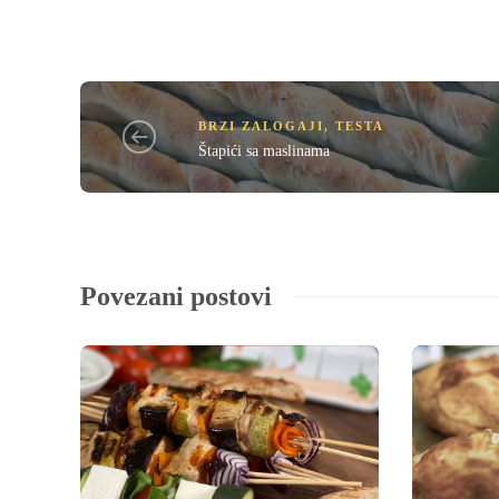
BRZI ZALOGAJI
,
TESTA
Štapići sa maslinama
Povezani postovi