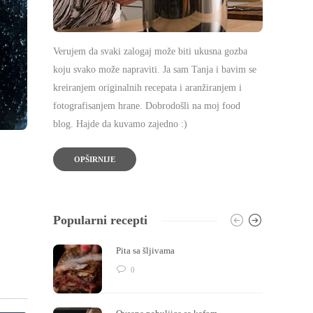
Verujem da svaki zalogaj može biti ukusna gozba
koju svako može napraviti. Ja sam Tanja i bavim se
kreiranjem originalnih recepata i aranžiranjem i
fotografisanjem hrane. Dobrodošli na moj food
blog. Hajde da kuvamo zajedno :)
OPŠIRNIJE
Popularni recepti
Pita sa šljivama
0