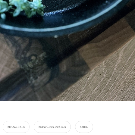
#KOZJI SIR
#MAJČINA DUŠICA
#MED