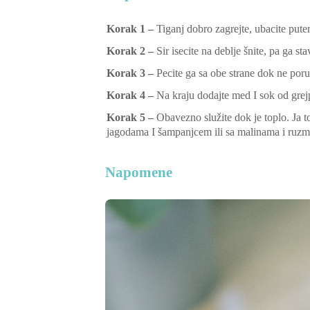
Korak 1 –
Tiganj dobro zagrejte, ubacite puter
Korak 2 –
Sir isecite na deblje šnite, pa ga sta
Korak 3 –
Pecite ga sa obe strane dok ne por
Korak 4 –
Na kraju dodajte med I sok od grej
Korak 5 –
Obavezno služite dok je toplo. Ja t
jagodama I šampanjcem ili sa malinama i ruz
Napomene