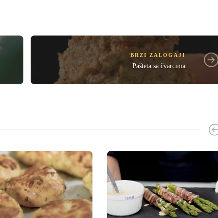
BRZI ZALOGAJI
Pašteta sa čvarcima