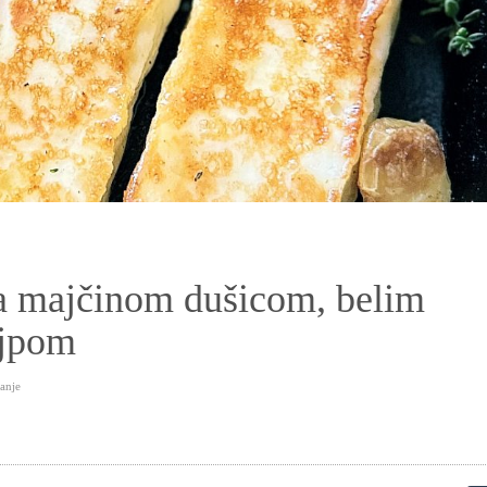
 sa majčinom dušicom, belim
ejpom
tanje