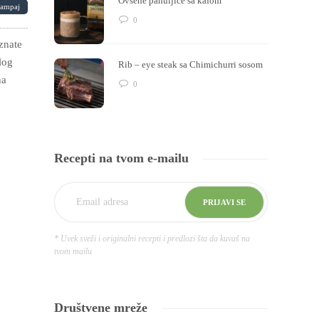
Ovsene pahuljice sa kafom
tampaj
0
znate
log
Rib – eye steak sa Chimichurri sosom
na
0
Recepti na tvom e-mailu
* Uvek sveži i originalni recepti i predlozi šta da kuvaš na
tvom mailu
Društvene mreže