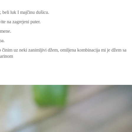
, beli luk I majčinu dušicu.
vite na zagrejeni puter.
umene.
pa.
o činim uz neki zanimljivi džem, omiljena kombinacija mi je džem sa
marinom