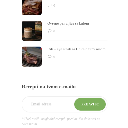
0
Ovsene pahuljice sa kafom
0
Rib – eye steak sa Chimichurri sosom
0
Recepti na tvom e-mailu
* Uvek sveži i originalni recepti i predlozi šta da kuvaš na
tvom mailu