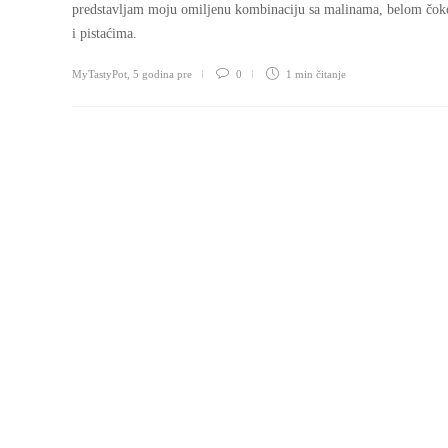
predstavljam moju omiljenu kombinaciju sa malinama, belom čo
i pistaćima.
MyTastyPot
,
5 godina pre
0
1 min
čitanje