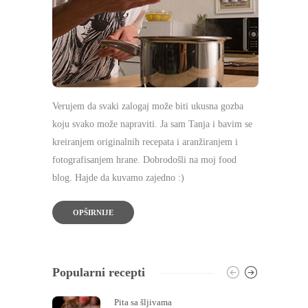
Verujem da svaki zalogaj može biti ukusna gozba
koju svako može napraviti. Ja sam Tanja i bavim se
kreiranjem originalnih recepata i aranžiranjem i
fotografisanjem hrane. Dobrodošli na moj food
blog. Hajde da kuvamo zajedno :)
OPŠIRNIJE
Popularni recepti
Pita sa šljivama