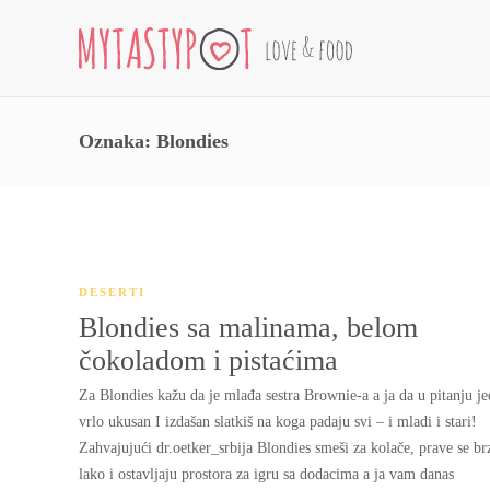
Oznaka:
Blondies
DESERTI
Blondies sa malinama, belom
čokoladom i pistaćima
Za Blondies kažu da je mlađa sestra Brownie-a a ja da u pitanju j
vrlo ukusan I izdašan slatkiš na koga padaju svi – i mladi i stari!
Zahvajujući dr.oetker_srbija Blondies smeši za kolače, prave se br
lako i ostavljaju prostora za igru sa dodacima a ja vam danas