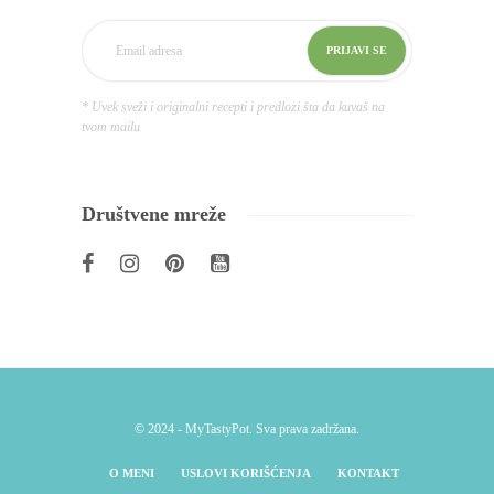
* Uvek sveži i originalni recepti i predlozi šta da kuvaš na
tvom mailu
Društvene mreže
© 2024 - MyTastyPot. Sva prava zadržana.
O MENI
USLOVI KORIŠĆENJA
KONTAKT