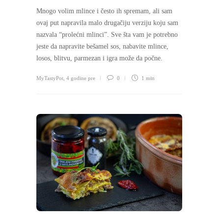
Mnogo volim mlince i često ih spremam, ali sam
ovaj put napravila malo drugačiju verziju koju sam
nazvala “prolećni mlinci”. Sve šta vam je potrebno
jeste da napravite bešamel sos, nabavite mlince,
losos, blitvu, parmezan i igra može da počne.
MyTastyPot
,
4 godine pre
0
1 min