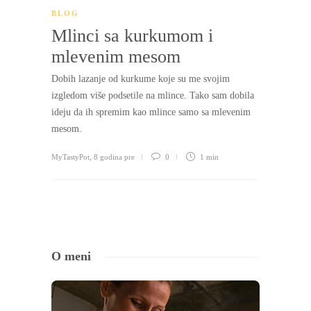
BLOG
Mlinci sa kurkumom i
mlevenim mesom
Dobih lazanje od kurkume koje su me svojim
izgledom više podsetile na mlince. Tako sam dobila
ideju da ih spremim kao mlince samo sa mlevenim
mesom.
MyTastyPot
,
8 godina pre
0
1 min
O meni