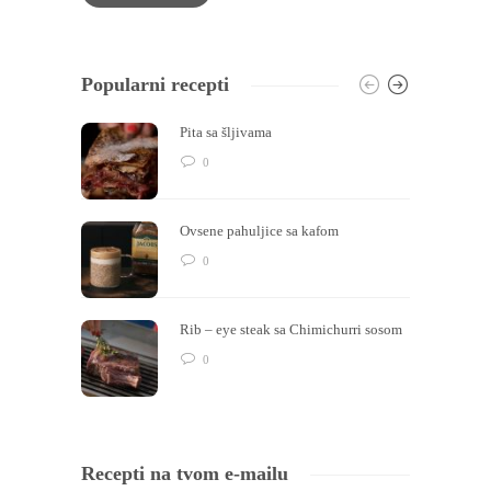
Popularni recepti
Pita sa šljivama
0
Ovsene pahuljice sa kafom
0
Rib – eye steak sa Chimichurri sosom
0
Recepti na tvom e-mailu