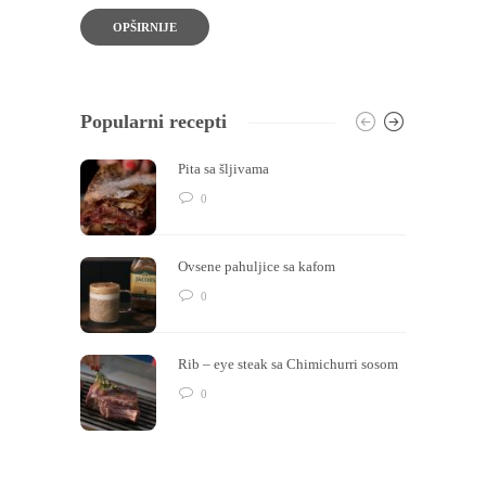
OPŠIRNIJE
Popularni recepti
Pita sa šljivama
0
Ovsene pahuljice sa kafom
0
Rib – eye steak sa Chimichurri sosom
0