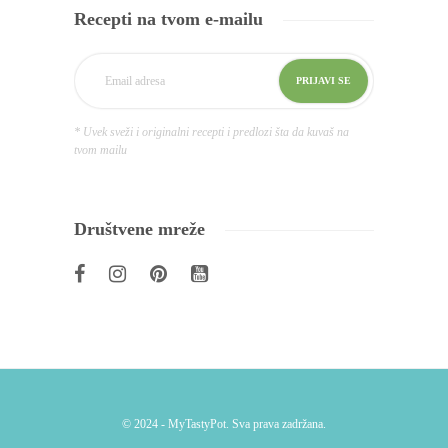
Recepti na tvom e-mailu
* Uvek sveži i originalni recepti i predlozi šta da kuvaš na
tvom mailu
Društvene mreže
© 2024 - MyTastyPot. Sva prava zadržana.