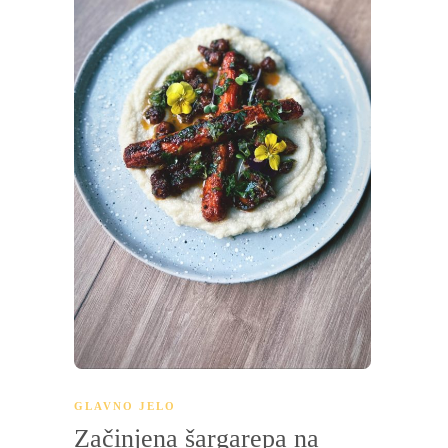
GLAVNO JELO
Začinjena šargarepa na