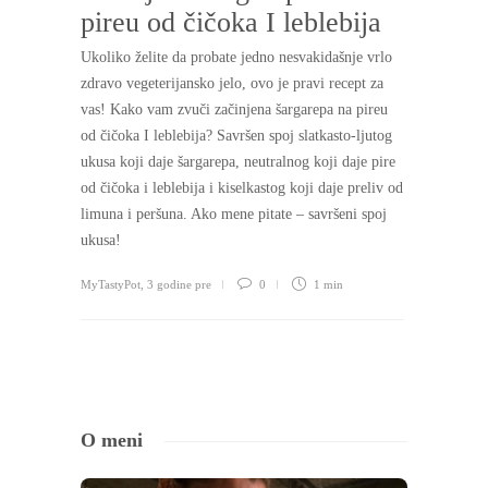
pireu od čičoka I leblebija
Ukoliko želite da probate jedno nesvakidašnje vrlo
zdravo vegeterijansko jelo, ovo je pravi recept za
vas! Kako vam zvuči začinjena šargarepa na pireu
od čičoka I leblebija? Savršen spoj slatkasto-ljutog
ukusa koji daje šargarepa, neutralnog koji daje pire
od čičoka i leblebija i kiselkastog koji daje preliv od
limuna i peršuna. Ako mene pitate – savršeni spoj
ukusa!
MyTastyPot
,
3 godine pre
0
1 min
O meni