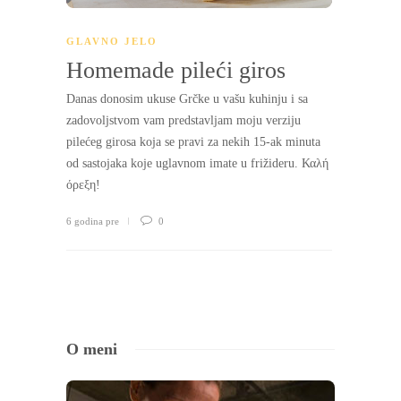
PLAY
GLAVNO JELO
Homemade pileći giros
Danas donosim ukuse Grčke u vašu kuhinju i sa
zadovoljstvom vam predstavljam moju verziju
pilećeg girosa koja se pravi za nekih 15-ak minuta
od sastojaka koje uglavnom imate u frižideru. Καλή
όρεξη!
6 godina pre
0
O meni