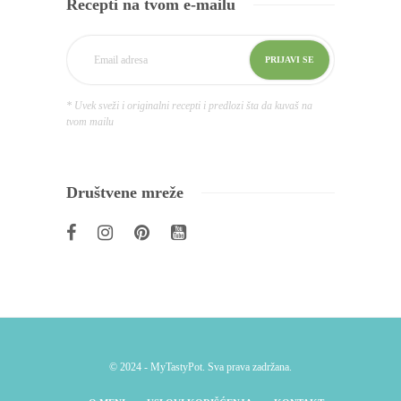
Recepti na tvom e-mailu
* Uvek sveži i originalni recepti i predlozi šta da kuvaš na
tvom mailu
Društvene mreže
© 2024 - MyTastyPot. Sva prava zadržana.