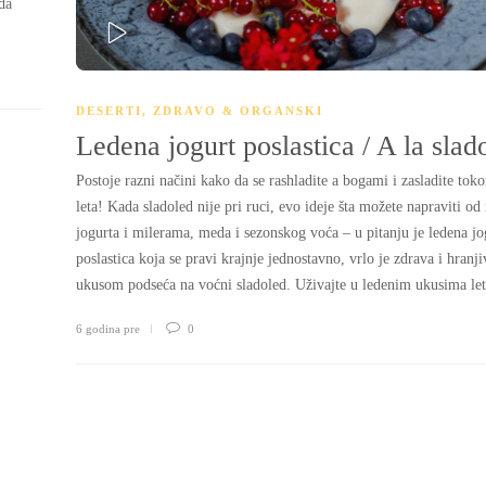
da
PLAY
DESERTI
,
ZDRAVO & ORGANSKI
Ledena jogurt poslastica / A la slad
Postoje razni načini kako da se rashladite a bogami i zasladite tok
leta! Kada sladoled nije pri ruci, evo ideje šta možete napraviti od
jogurta i milerama, meda i sezonskog voća – u pitanju je ledena jo
poslastica koja se pravi krajnje jednostavno, vrlo je zdrava i hranji
ukusom podseća na voćni sladoled. Uživajte u ledenim ukusima let
6 godina pre
0