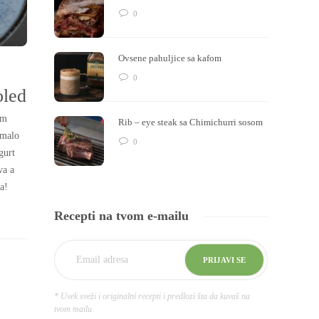
0
Ovsene pahuljice sa kafom
0
oled
om
Rib – eye steak sa Chimichurri sosom
 malo
0
gurt
va a
a!
Recepti na tvom e-mailu
* Uvek sveži i originalni recepti i predlozi šta da kuvaš na
tvom mailu