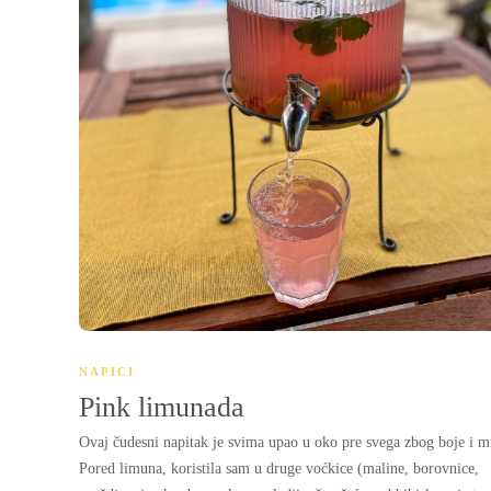
NAPICI
Pink limunada
Ovaj čudesni napitak je svima upao u oko pre svega zbog boje i mi
Pored limuna, koristila sam u druge voćkice (maline, borovnice,