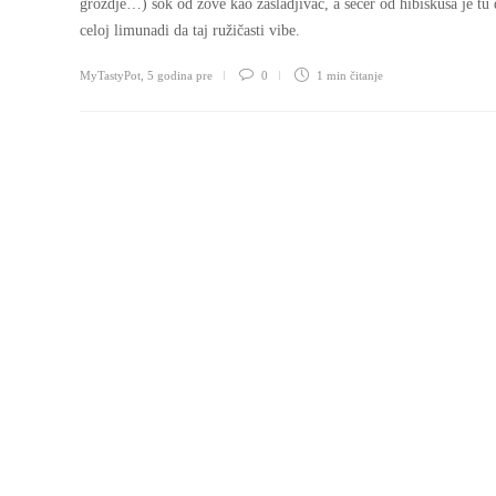
groždje…) sok od zove kao zasladjivač, a šećer od hibiskusa je tu 
celoj limunadi da taj ružičasti vibe.
MyTastyPot
,
5 godina pre
0
1 min
čitanje