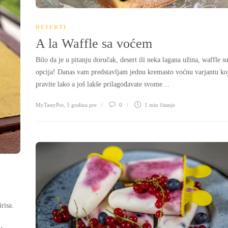
DESERTI
A la Waffle sa voćem
Bilo da je u pitanju doručak, desert ili neka lagana užina, waffle s
opcija! Danas vam predstavljam jednu kremasto voćnu varjantu ko
pravite lako a još lakše prilagođavate svome…
MyTastyPot
,
5 godina pre
0
1 min
čitanje
risa.