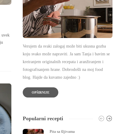
u uvek
ju
Verujem da svaki zalogaj može biti ukusna gozba
koju svako može napraviti. Ja sam Tanja i bavim se
kreiranjem originalnih recepata i aranžiranjem i
fotografisanjem hrane. Dobrodošli na moj food
blog. Hajde da kuvamo zajedno :)
OPŠIRNIJE
Popularni recepti
Pita sa šljivama