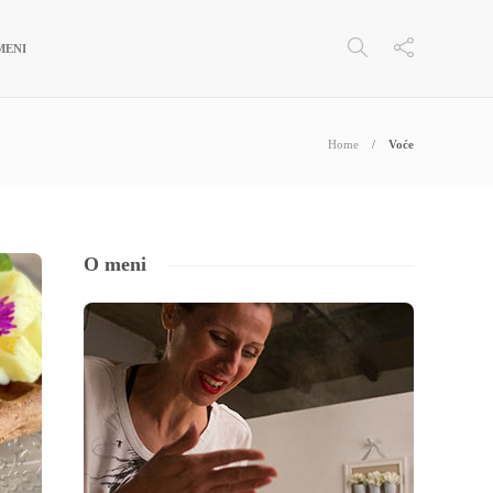
MENI
Home
Voće
O meni