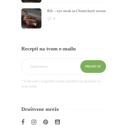
Rib – eye steak sa Chimichurri sosom
0
Recepti na tvom e-mailu
* Uvek sveži i originalni recepti i predlozi šta da kuvaš na
tvom mailu
Društvene mreže