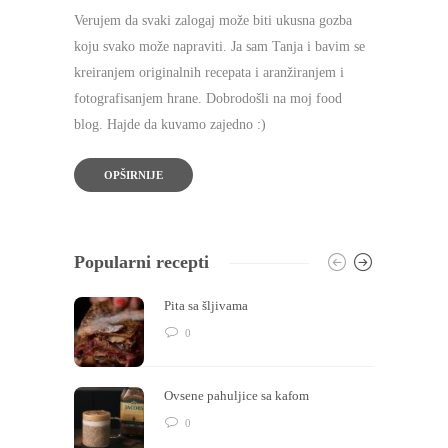
Verujem da svaki zalogaj može biti ukusna gozba
koju svako može napraviti. Ja sam Tanja i bavim se
kreiranjem originalnih recepata i aranžiranjem i
fotografisanjem hrane. Dobrodošli na moj food
blog. Hajde da kuvamo zajedno :)
OPŠIRNIJE
Popularni recepti
Pita sa šljivama
0
Ovsene pahuljice sa kafom
0