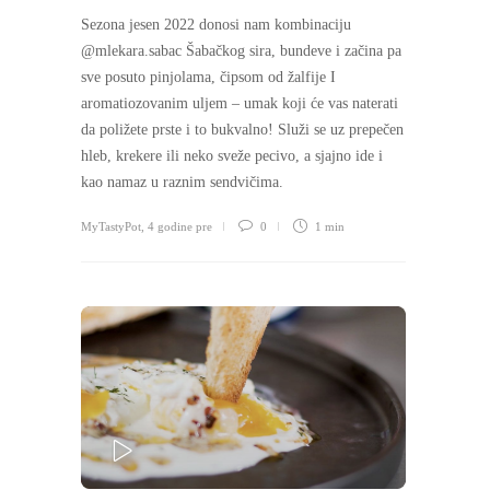
Sezona jesen 2022 donosi nam kombinaciju
@mlekara.sabac Šabačkog sira, bundeve i začina pa
sve posuto pinjolama, čipsom od žalfije I
aromatiozovanim uljem – umak koji će vas naterati
da poližete prste i to bukvalno! Služi se uz prepečen
hleb, krekere ili neko sveže pecivo, a sjajno ide i
kao namaz u raznim sendvičima.
MyTastyPot
,
4 godine pre
0
1 min
PLAY