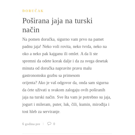
DORUČAK
Poširana jaja na turski
način
Na pomen doručka, sigurno vam prvo na pamet
padnu jaja! Neko voli rovita, neko tvrda, neko na
oko a neko pak kajganu ili omlet. A da li ste
spremni da odete korak dalje i da za svega desetak
minuta od doručka napravite pravu malu
gastronomsku gozbu sa primesom
orijenta? Ako je vaš odgovor da, onda sam sigurna
da ćete uživati u svakom zalogaju ovih poširanih
jaja na turski način. Sve šta vam je potrebno su jaja,
jogurt i mileram, puter, luk, čili, kumin, mirođija i
tost hleb za serviranje.
6 godina pre
0