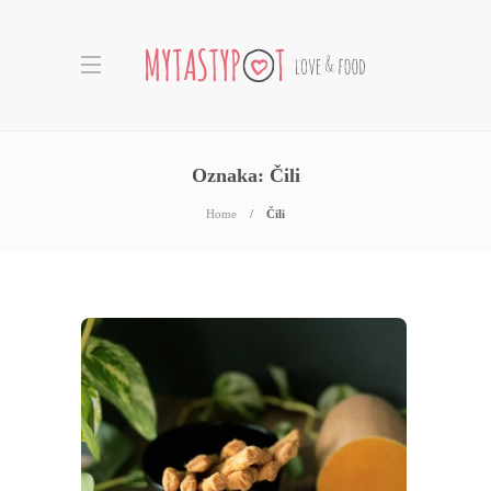
Oznaka:
Čili
Home
Čili