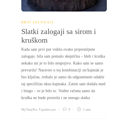
BRZI ZALOGAJI
Slatki zalogaji sa sirom i
kruškom
Kada sam prvi put videla ovako pripremljene
zalogaje, bila sam pomalo skeptična – hleb i kruška
nekako mi je to bilo nespojivo. Kako sam se samo
prevarila! Naravno u toj kombinaciji sir/kajmak je
bio ključan, trebalo je samo da odgonetnem odakle
taj specifičan ukus kajmaka. Zatim sam dodala med
i bingo – to je bilo to. Vodite računa samo da
kruška ne bude prezrela i ne mnogo slatka
MyTastyPot
,
9 godina pre
0
1 min