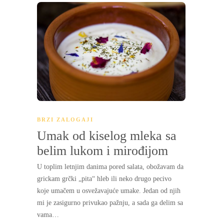
BRZI ZALOGAJI
Umak od kiselog mleka sa
belim lukom i mirođijom
U toplim letnjim danima pored salata, obožavam da
grickam grčki „pita“ hleb ili neko drugo pecivo
koje umačem u osvežavajuće umake. Jedan od njih
mi je zasigurno privukao pažnju, a sada ga delim sa
vama…