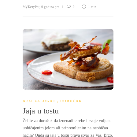
MyTastyPot
,
9 godina pre
0
1 min
BRZI ZALOGAJI
,
DORUČAK
Jaja u tostu
Želite za doručak da iznenadite sebe i svoje voljene
uobičajenim jelom ali pripremljenim na neobičan
način? Onda su jaja u tostu prava stvar za Vas. Brzo,