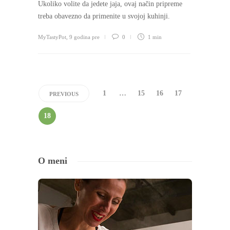
Ukoliko volite da jedete jaja, ovaj način pripreme
treba obavezno da primenite u svojoj kuhinji.
MyTastyPot
,
9 godina pre
0
1 min
1
…
15
16
17
PREVIOUS
18
O meni