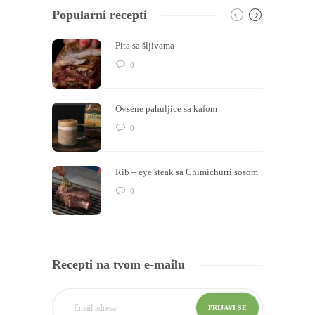
Popularni recepti
Pita sa šljivama
0
Ovsene pahuljice sa kafom
0
Rib – eye steak sa Chimichurri sosom
0
Recepti na tvom e-mailu