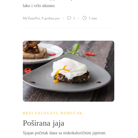
lako i vrlo ukusno.
MyTastyPot
,
9 godina pre
1
1 min
BRZI ZALOGAJI
,
DORUČAK
Poširana jaja
Sjajan početak dana sa niskokaloričnim jajetom.