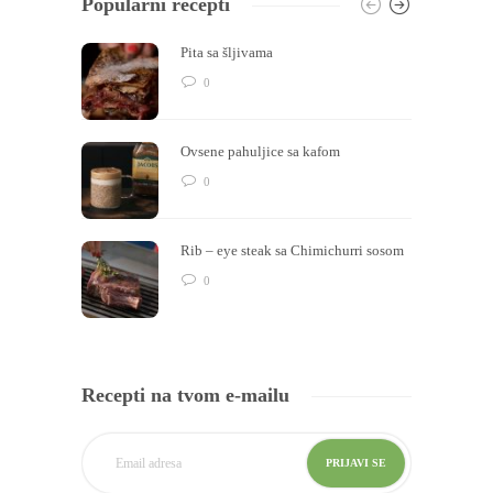
Popularni recepti
Pita sa šljivama
0
Ovsene pahuljice sa kafom
0
Rib – eye steak sa Chimichurri sosom
0
Recepti na tvom e-mailu