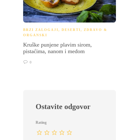
BRZI ZALOGAJI
,
DESERTI
,
ZDRAVO &
DESER
ORGANSKI
Njoke 
Kruške punjene plavim sirom,
pistaćima, nanom i medom
0
Ostavite odgovor
Rating