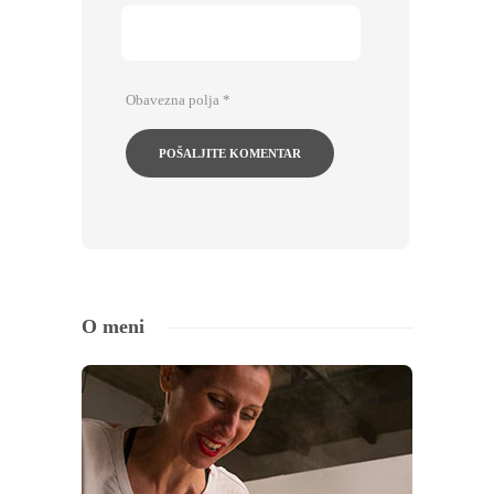
Obavezna polja
*
O meni