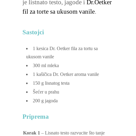
je listnato testo, jagode i
Dr.Oetker
fil za torte sa ukusom vanile
.
Sastojci
1
kesica
Dr. Oetker fila za tortu sa
ukusom vanile
300
ml
mleka
1
kašičica
Dr. Oetker aroma vanile
150
g
lisnatog testa
Šećer u prahu
200
g
jagoda
Priprema
Korak 1
– Lisnato testo razvucite što tanje