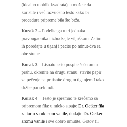
(idealno u oblik kvadrata), a možete da
koristite i već razvučeno testo kako bi
procedura pripreme bila što brža.
Korak 2
– Podelite ga u tri jednaka
pravougaonika i izbockajte viljuškom. Zatim
ih poređajte u tiganj i pecite po minut-dva sa
obe strane.
Korak 3
– Lisnato testo pospite šećerom u
prahu, okrenite na drugu stranu, stavite papir
za pečenje pa pritisnite drugim tiganjem I tako
držite par sekundi.
Korak 4
– Testo je spremno te krećemo sa
pripremom fila: u mleko sipajte
Dr. Oetker fila
za tortu sa ukusom vanile
, dodajte
Dr. Oetker
aromu vanile
i sve dobro umutite. Gotov fil