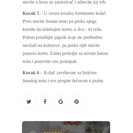
stavite u kesu za zamrzivač i odsecite joj vrh.
Korak 5
– U ovom koraku formiramo kolač.
Prvo stavite lisnato testo pa preko njega
krenite da iztiskujete krem, u dva - tri reda.
Potom poređajte jagode koje ste prethodno
iseckali na kolutove, pa preko njih stavite
ponovo krem. Zatim prekrijte sa novim listom
testa i ponovite ceo postupak.
Korak 6
– Kolač završavate sa listićem
lisnatog testa i sve pospite šećerom u prahu.