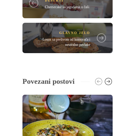
DESERTI
Cheesecake sa jagodama u čaši
GLAVNO JELO
Losos sa prelivom od komorača i
neutralne pavlake
Povezani postovi