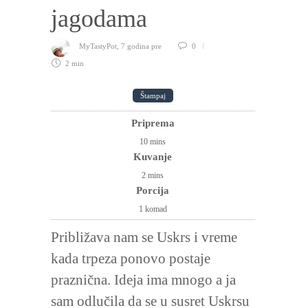
jagodama
MyTastyPot
,
7 godina pre
0
2 min
Štampaj
Priprema
10
mins
Kuvanje
2
mins
Porcija
1 komad
Približava nam se Uskrs i vreme
kada trpeza ponovo postaje
praznična. Ideja ima mnogo a ja
sam odlučila da se u susret Uskrsu