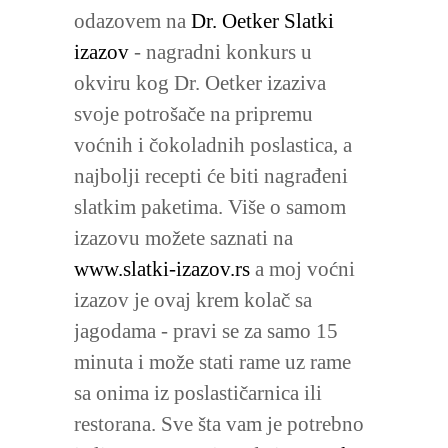
odazovem na
Dr. Oetker Slatki
izazov
- nagradni konkurs u
okviru kog Dr. Oetker izaziva
svoje potrošače na pripremu
voćnih i čokoladnih poslastica, a
najbolji recepti će biti nagrađeni
slatkim paketima. Više o samom
izazovu možete saznati na
www.slatki-izazov.rs
a moj voćni
izazov je ovaj krem kolač sa
jagodama - pravi se za samo 15
minuta i može stati rame uz rame
sa onima iz poslastičarnica ili
restorana. Sve šta vam je potrebno