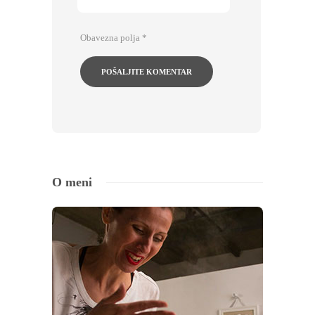
Obavezna polja
*
O meni