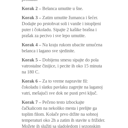
Korak 2 –
Belanca umutite u šne.
Korak 3 –
Zatim umutite žumanca i šećer.
Dodajte po prstohvat soli i vanile i istopljeni
puter i čokoladu. Sipajte 2 kašike brašna i
prašak za pecivo i sve lepo umutite.
Korak 4 –
Na kraju rukom ubacite umućena
belanca i lagano sve sjedinite.
Korak 5 –
Dobijenu smesu sipajte do pola
vatrostalne činijice, i pecite ih oko 15 minuta
na 180 C.
Korak 6 –
Za to vreme napravite fil:
čokoladu i slatku pavlaku zagrejte na laganoj
vatri, mešajući sve dok ne pusti prvi ključ.
Korak 7 –
Pečeno testo izbockajte
čačkalicom na nekoliko mesta i prelijte ga
toplim filom. Kolače prvo držite na sobnoj
temperaturi oko 2h a zatim ih stavite u frižider.
Možete ih služiti sa sladoledom i sezonskim