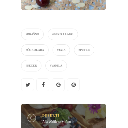
#BRAŠNO
#BRZO I LAKO
#ČOKOLADA
#JAJA
#PUTER
#ŠEĆER
#VANILA
DESERTI
A la Waffle sa voćem