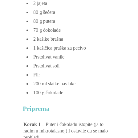
2
jajeta
80
g
šećera
80
g
putera
70
g
čokolade
2
kašike brašna
1
kašičica praška za pecivo
Prstohvat vanile
Prstohvat soli
Fil:
200
ml
slatke pavlake
100
g
čokolade
Priprema
Korak 1 –
Puter i čokoladu istopite (ja to
radim u mikrotalasnoj) I ostavite da se malo
prohladi.