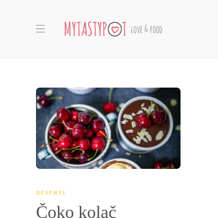
DESERTI
Čoko kolač