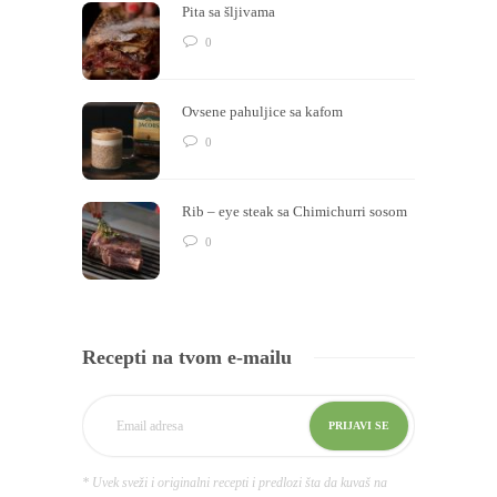
Pita sa šljivama
0
Ovsene pahuljice sa kafom
0
Rib – eye steak sa Chimichurri sosom
0
Recepti na tvom e-mailu
* Uvek sveži i originalni recepti i predlozi šta da kuvaš na