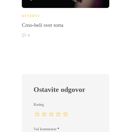
PLAY
DESERTI
DESER
Crno-beli svet torta
Domać
0
0
Ostavite odgovor
Rating
Vaš komenatar
*