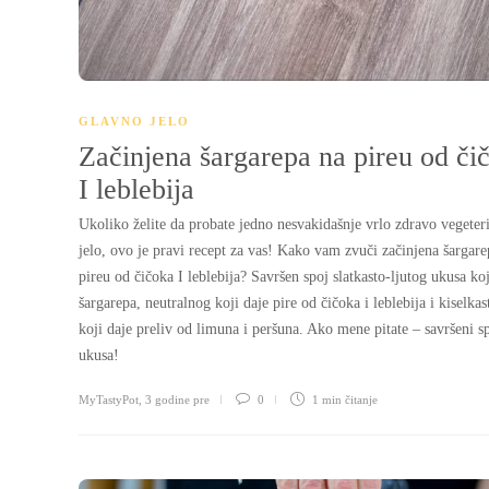
GLAVNO JELO
Začinjena šargarepa na pireu od či
I leblebija
Ukoliko želite da probate jedno nesvakidašnje vrlo zdravo vegeter
jelo, ovo je pravi recept za vas! Kako vam zvuči začinjena šargare
pireu od čičoka I leblebija? Savršen spoj slatkasto-ljutog ukusa koj
šargarepa, neutralnog koji daje pire od čičoka i leblebija i kiselkas
koji daje preliv od limuna i peršuna. Ako mene pitate – savršeni s
ukusa!
MyTastyPot
,
3 godine pre
0
1 min
čitanje