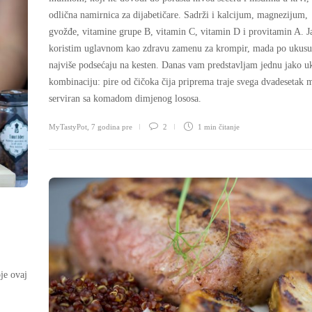
odlična namirnica za dijabetičare. Sadrži i kalcijum, magnezijum,
gvožđe, vitamine grupe B, vitamin C, vitamin D i provitamin A. J
koristim uglavnom kao zdravu zamenu za krompir, mada po ukusu
najviše podsećaju na kesten. Danas vam predstavljam jednu jako u
kombinaciju: pire od čičoka čija priprema traje svega dvadesetak 
serviran sa komadom dimjenog lososa.
MyTastyPot
,
7 godina pre
2
1 min
čitanje
je ovaj