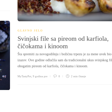
GLAVNO JELO
Svinjski file sa pireom od karfiola,
čičokama i kinoom
Šta spremiti za novogodišnju i božićnu trpezu je za mene uvek bio
izazov. Ove godine odlučila sam da tradicionalni ukus svinjskog fi
obogatim pireom od karfiola, čičokama i kinoom.
MyTastyPot
,
9 godina pre
0
2 min
čitanje