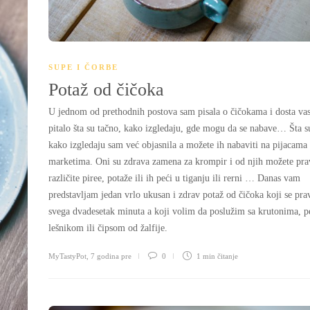
SUPE I ČORBE
Potaž od čičoka
U jednom od prethodnih postova sam pisala o čičokama i dosta va
pitalo šta su tačno, kako izgledaju, gde mogu da se nabave… Šta s
kako izgledaju sam već objasnila a možete ih nabaviti na pijacama 
marketima. Oni su zdrava zamena za krompir i od njih možete prav
različite piree, potaže ili ih peći u tiganju ili rerni … Danas vam
predstavljam jedan vrlo ukusan i zdrav potaž od čičoka koji se pra
svega dvadesetak minuta a koji volim da poslužim sa krutonima, 
lešnikom ili čipsom od žalfije.
MyTastyPot
,
7 godina pre
0
1 min
čitanje