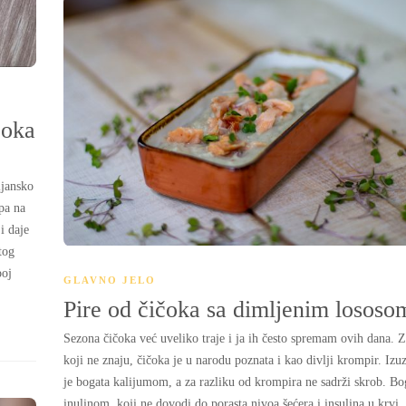
čoka
ijansko
pa na
i daje
tog
poj
GLAVNO JELO
Pire od čičoka sa dimljenim lososo
Sezona čičoka već uveliko traje i ja ih često spremam ovih dana. 
koji ne znaju, čičoka je u narodu poznata i kao divlji krompir. Izu
je bogata kalijumom, a za razliku od krompira ne sadrži skrob. Bo
inulinom, koji ne dovodi do porasta nivoa šećera i insulina u krvi, 