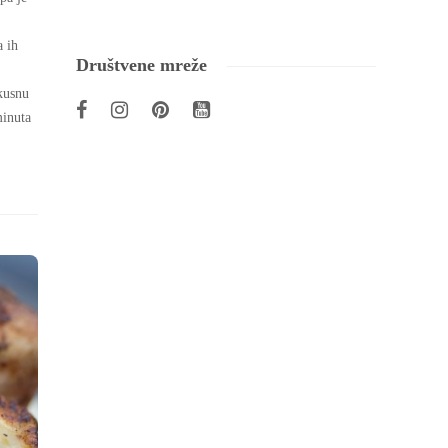
a ih
Društvene mreže
kusnu
minuta