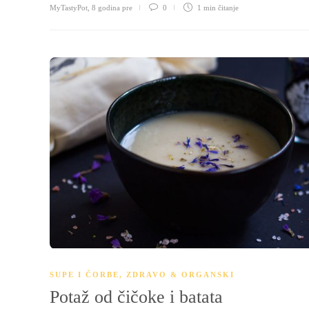
MyTastyPot
,
8 godina pre
0
1 min
čitanje
SUPE I ČORBE
,
ZDRAVO & ORGANSKI
Potaž od čičoke i batata