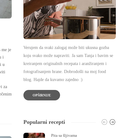
Verujem da svaki zalogaj može biti ukusna gozba
s me je
koju svako može napraviti. Ja sam Tanja i bavim se
u i
kreiranjem originalnih recepata i aranžiranjem i
i u
fotografisanjem hrane. Dobrodošli na moj food
iti
blog. Hajde da kuvamo zajedno :)
vi za
pečenim
OPŠIRNIJE
Popularni recepti
Pita sa šljivama