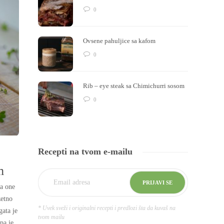
0
Ovsene pahuljice sa kafom
0
Rib – eye steak sa Chimichurri sosom
0
Recepti na tvom e-mailu
m
Za one
zetno
* Uvek sveži i originalni recepti i predlozi šta da kuvaš na
gata je
tvom mailu
pa je