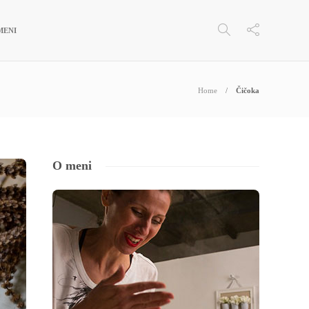
MENI
Home
Čičoka
O meni