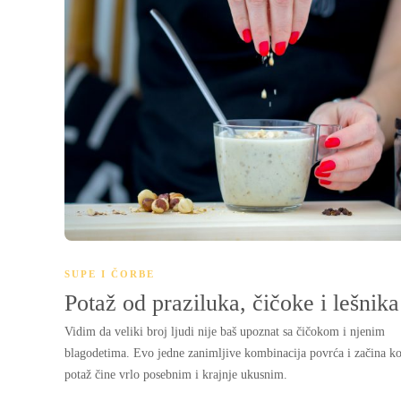
SUPE I ČORBE
Potaž od praziluka, čičoke i lešnika
Vidim da veliki broj ljudi nije baš upoznat sa čičokom i njenim
blagodetima. Evo jedne zanimljive kombinacija povrća i začina ko
potaž čine vrlo posebnim i krajnje ukusnim.