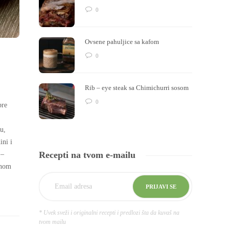
0
Ovsene pahuljice sa kafom
0
Rib – eye steak sa Chimichurri sosom
0
pre
u,
ini i
Recepti na tvom e-mailu
 –
inom
* Uvek sveži i originalni recepti i predlozi šta da kuvaš na
tvom mailu