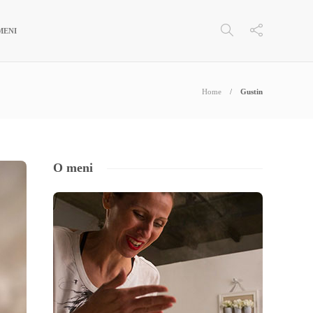
MENI
Home
Gustin
O meni