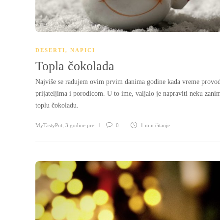
DESERTI
,
NAPICI
Topla čokolada
Najviše se radujem ovim prvim danima godine kada vreme provo
prijateljima i porodicom. U to ime, valjalo je napraviti neku zani
toplu čokoladu.
MyTastyPot
,
3 godine pre
0
1 min
čitanje