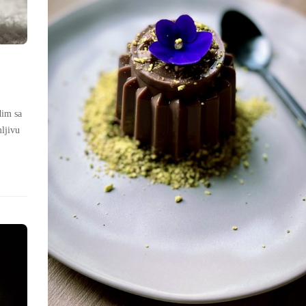
dim sa
mljivu