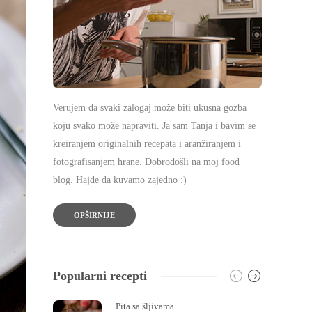
Verujem da svaki zalogaj može biti ukusna gozba
koju svako može napraviti. Ja sam Tanja i bavim se
kreiranjem originalnih recepata i aranžiranjem i
fotografisanjem hrane. Dobrodošli na moj food
blog. Hajde da kuvamo zajedno :)
OPŠIRNIJE
Popularni recepti
Pita sa šljivama