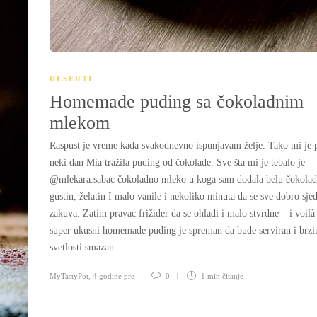
DESERTI
Homemade puding sa čokoladnim
mlekom
Raspust je vreme kada svakodnevno ispunjavam želje. Tako mi je 
neki dan Mia tražila puding od čokolade. Sve šta mi je tebalo je
@mlekara.sabac čokoladno mleko u koga sam dodala belu čokolad
gustin, želatin I malo vanile i nekoliko minuta da se sve dobro sjed
zakuva. Zatim pravac frižider da se ohladi i malo stvrdne – i voilà
super ukusni homemade puding je spreman da bude serviran i brz
svetlosti smazan.
MyTastyPot
,
4 godine pre
0
1 min
čitanje