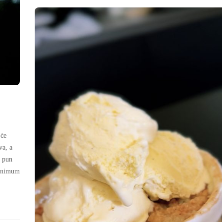
 će
va, a
a pun
minimum