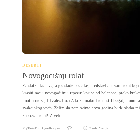
DESERTI
Novogodišnji rolat
Za slatke krajeve, a još slađe početke, predstavljam vam rolat koji
krasiti moju novogodišnju trpezu: korica od belanaca, preko hrska
unutra meka, fil zahvaljući A la kajmaku kremast I bogat, a unutr
svakojakog voća. Želim da nam svima nova godina bude slatka 
kao ovaj rolat! Živeli!
MyTastyPot
,
4 godine pre
0
2 min
čitanje