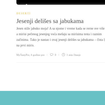
DESERTI
Jesenji delišes sa jabukama
Jesen stiže jabuko moja! A sa njome i vreme kada se rerne sve više
a mirisi pečenog jesenjeg voća mešaju sa mirisima testa i raznim
začinima. Tako je nastao i ovaj jesenji delišes sa jabukama – čista 
na prvi miris.
MyTastyPot
,
4 godine pre
0
1 min
čitanje