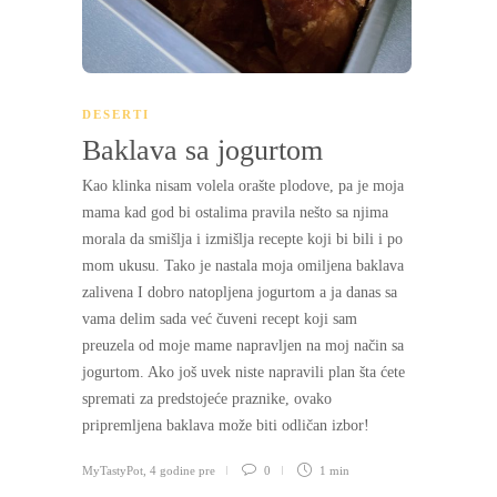
DESERTI
Baklava sa jogurtom
Kao klinka nisam volela orašte plodove, pa je moja
mama kad god bi ostalima pravila nešto sa njima
morala da smišlja i izmišlja recepte koji bi bili i po
mom ukusu. Tako je nastala moja omiljena baklava
zalivena I dobro natopljena jogurtom a ja danas sa
vama delim sada već čuveni recept koji sam
preuzela od moje mame napravljen na moj način sa
jogurtom. Ako još uvek niste napravili plan šta ćete
spremati za predstojeće praznike, ovako
pripremljena baklava može biti odličan izbor!
MyTastyPot
,
4 godine pre
0
1 min