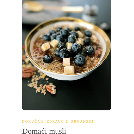
DORUČAK
,
ZDRAVO & ORGANSKI
Domaći musli