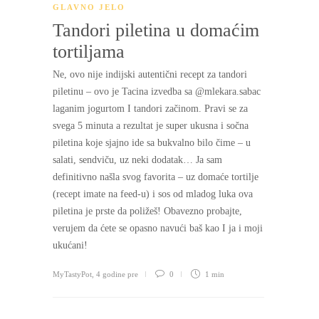
GLAVNO JELO
Tandori piletina u domaćim
tortiljama
Ne, ovo nije indijski autentični recept za tandori
piletinu – ovo je Tacina izvedba sa @mlekara.sabac
laganim jogurtom I tandori začinom. Pravi se za
svega 5 minuta a rezultat je super ukusna i sočna
piletina koje sjajno ide sa bukvalno bilo čime – u
salati, sendviču, uz neki dodatak… Ja sam
definitivno našla svog favorita – uz domaće tortilje
(recept imate na feed-u) i sos od mladog luka ova
piletina je prste da poližeš! Obavezno probajte,
verujem da ćete se opasno navući baš kao I ja i moji
ukućani!
MyTastyPot
,
4 godine pre
0
1 min