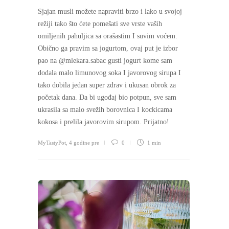
Sjajan musli možete napraviti brzo i lako u svojoj
režiji tako što ćete pomešati sve vrste vaših
omiljenih pahuljica sa orašastim I suvim voćem.
Obično ga pravim sa jogurtom, ovaj put je izbor
pao na @mlekara.sabac gusti jogurt kome sam
dodala malo limunovog soka I javorovog sirupa I
tako dobila jedan super zdrav i ukusan obrok za
početak dana. Da bi ugođaj bio potpun, sve sam
ukrasila sa malo svežih borovnica I kockicama
kokosa i prelila javorovim sirupom. Prijatno!
MyTastyPot
,
4 godine pre
0
1 min