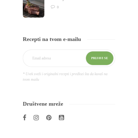
0
Recepti na tvom e-mailu
* Uvek sveži i originalni recepti i predlozi šta da kuvaš na
tvom mailu
Društvene mreže