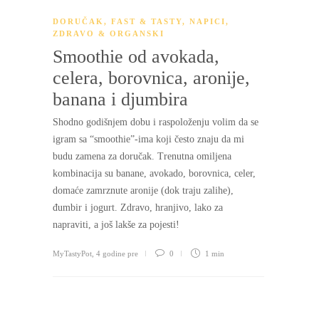
DORUČAK
,
FAST & TASTY
,
NAPICI
,
ZDRAVO & ORGANSKI
Smoothie od avokada,
celera, borovnica, aronije,
banana i djumbira
Shodno godišnjem dobu i raspoloženju volim da se
igram sa “smoothie”-ima koji često znaju da mi
budu zamena za doručak. Trenutna omiljena
kombinacija su banane, avokado, borovnica, celer,
domaće zamrznute aronije (dok traju zalihe),
đumbir i jogurt. Zdravo, hranjivo, lako za
napraviti, a još lakše za pojesti!
MyTastyPot
,
4 godine pre
0
1 min