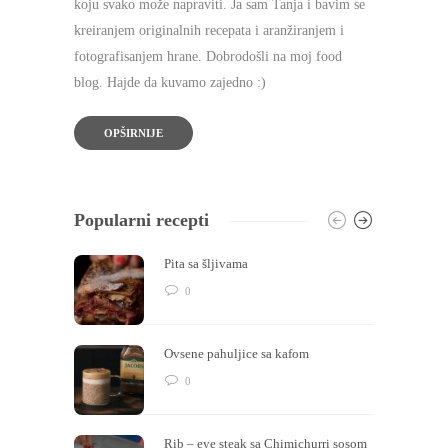
koju svako može napraviti. Ja sam Tanja i bavim se
kreiranjem originalnih recepata i aranžiranjem i
fotografisanjem hrane. Dobrodošli na moj food
blog. Hajde da kuvamo zajedno :)
OPŠIRNIJE
Popularni recepti
Pita sa šljivama
0
Ovsene pahuljice sa kafom
0
Rib – eye steak sa Chimichurri sosom