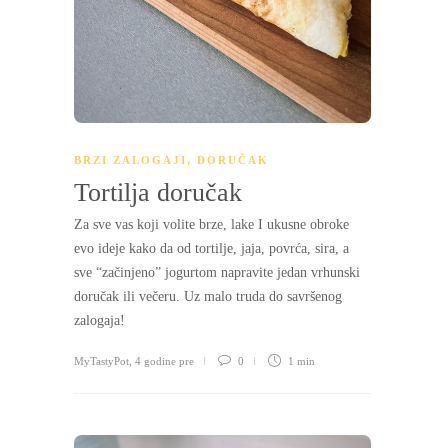
BRZI ZALOGAJI
,
DORUČAK
Tortilja doručak
Za sve vas koji volite brze, lake I ukusne obroke
evo ideje kako da od tortilje, jaja, povrća, sira, a
sve “začinjeno” jogurtom napravite jedan vrhunski
doručak ili večeru. Uz malo truda do savršenog
zalogaja!
MyTastyPot
,
4 godine pre
0
1 min