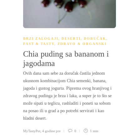
BRZI ZALOGAJI
,
DESERTI
,
DORUČAK
,
FAST & TASTY
,
ZDRAVO & ORGANSKI
Chia puding sa bananom i
jagodama
Ovih dana sam sebe za doručak častila jednom
ukusnom kombinacijom Chia semenki, banana,
jagoda i gustog jogurta. Piprema ovog hranjivog i
zdravog pudinga je brza i laka, a super je to što se
može sipati u teglicu, rashladiti i poneti sa sobom
na posao ili u grad a po potrebi servirati i kao
hladni desert.
MyTastyPot
,
4 godine pre
0
1 min