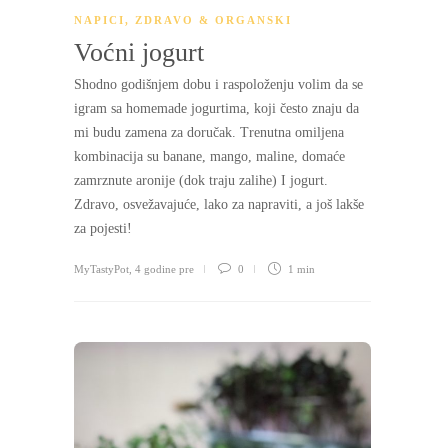
NAPICI
,
ZDRAVO & ORGANSKI
Voćni jogurt
Shodno godišnjem dobu i raspoloženju volim da se
igram sa homemade jogurtima, koji često znaju da
mi budu zamena za doručak. Trenutna omiljena
kombinacija su banane, mango, maline, domaće
zamrznute aronije (dok traju zalihe) I jogurt.
Zdravo, osvežavajuće, lako za napraviti, a još lakše
za pojesti!
MyTastyPot
,
4 godine pre
0
1 min