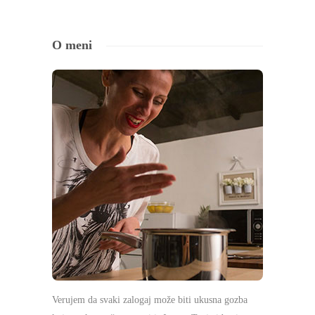
O meni
Verujem da svaki zalogaj može biti ukusna gozba