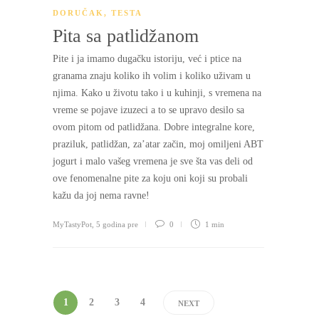
DORUČAK
,
TESTA
Pita sa patlidžanom
Pite i ja imamo dugačku istoriju, već i ptice na
granama znaju koliko ih volim i koliko uživam u
njima. Kako u životu tako i u kuhinji, s vremena na
vreme se pojave izuzeci a to se upravo desilo sa
ovom pitom od patlidžana. Dobre integralne kore,
praziluk, patlidžan, za’atar začin, moj omiljeni ABT
jogurt i malo vašeg vremena je sve šta vas deli od
ove fenomenalne pite za koju oni koji su probali
kažu da joj nema ravne!
MyTastyPot
,
5 godina pre
0
1 min
1
2
3
4
NEXT