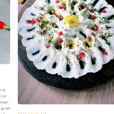
m sa
i jer
klopio
 ga sad
BRZI ZALOGAJI