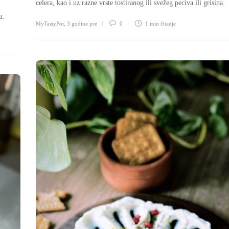
celera, kao i uz razne vrste tostiranog ili svežeg peciva ili grisina.
u.
MyTastyPot
,
3 godine pre
0
1 min
čitanje