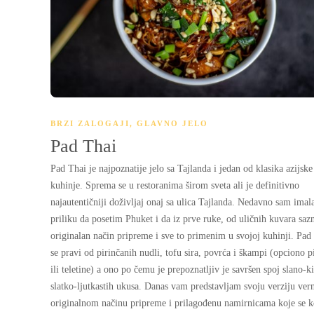
BRZI ZALOGAJI
,
GLAVNO JELO
Pad Thai
Pad Thai je najpoznatije jelo sa Tajlanda i jedan od klasika azijske
kuhinje. Sprema se u restoranima širom sveta ali je definitivno
najautentičniji doživljaj onaj sa ulica Tajlanda. Nedavno sam imal
priliku da posetim Phuket i da iz prve ruke, od uličnih kuvara sa
originalan način pripreme i sve to primenim u svojoj kuhinji. Pad
se pravi od pirinčanih nudli, tofu sira, povrća i škampi (opciono pi
ili teletine) a ono po čemu je prepoznatljiv je savršen spoj slano-ki
slatko-ljutkastih ukusa. Danas vam predstavljam svoju verziju ver
originalnom načinu pripreme i prilagođenu namirnicama koje se k