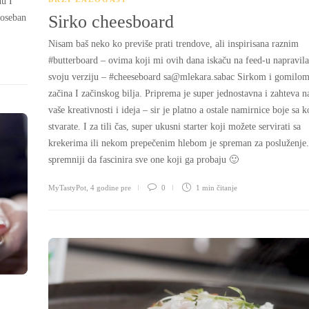
nu I
Sirko cheesboard
poseban
Nisam baš neko ko previše prati trendove, ali inspirisana raznim
#butterboard – ovima koji mi ovih dana iskaču na feed-u napravil
svoju verziju – #cheeseboard
sa@mlekara.sabac
Sirkom i gomilo
začina I začinskog bilja. Priprema je super jednostavna i zahteva n
vaše kreativnosti i ideja – sir je platno a ostale namirnice boje sa 
stvarate. I za tili čas, super ukusni starter koji možete servirati sa
krekerima ili nekom prepečenim hlebom je spreman za posluženje.
spremniji da fascinira sve one koji ga probaju 🙂
MyTastyPot
,
4 godine pre
0
1 min
čitanje