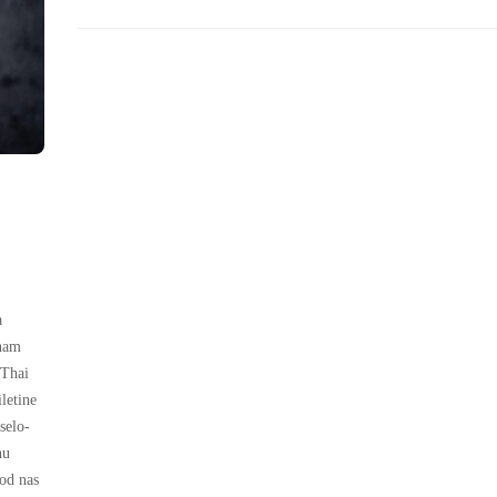
a
znam
 Thai
letine
selo-
nu
od nas