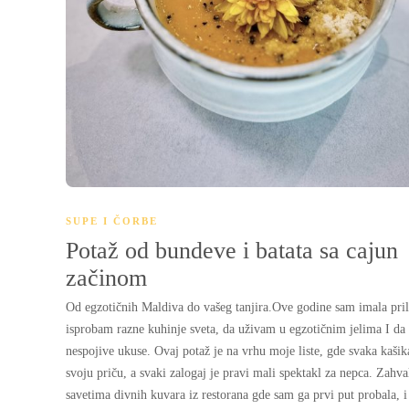
SUPE I ČORBE
Potaž od bundeve i batata sa cajun
začinom
Od egzotičnih Maldiva do vašeg tanjira.Ove godine sam imala pril
isprobam razne kuhinje sveta, da uživam u egzotičnim jelima I da
nespojive ukuse. Ovaj potaž je na vrhu moje liste, gde svaka kašik
svoju priču, a svaki zalogaj je pravi mali spektakl za nepca. Zahva
savetima divnih kuvara iz restorana gde sam ga prvi put probala, i