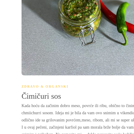
ZDRAVO & ORGANSKI
Čimičuri sos
Kada hoću da začinim dobro meso, povrće ili ribu, obično to čini
chmiichurri sosom. Ideja mi je bila da vam ovo snimim u vikendic
odlično ide sa grilovanim povrćem,meso, ribom, ali mi se super u
I u ovaj pečeni, začinjeni karfiol pa sam morala brže bolje da vam