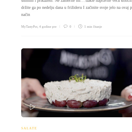
snimim i prikažem. Ne zamerite mi….dakle napravite veću količi
držite ga po nedelju dana u frižideru I začinite svoje jelo na ovaj 
način
MyTastyPot
,
4 godine pre
0
1 min
čitanje
PLAY
SALATE