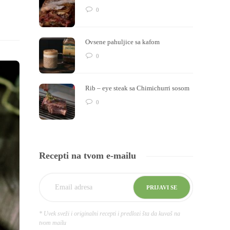
0
Ovsene pahuljice sa kafom
0
Rib – eye steak sa Chimichurri sosom
0
Recepti na tvom e-mailu
* Uvek sveži i originalni recepti i predlozi šta da kuvaš na
tvom mailu