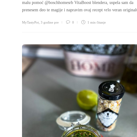
malu pomoć @boschhomesrb VitaBoost blendera, uspela sam da
prenesem deo te magije i napravim ovaj recept vrlo veran original
MyTastyPot
,
3 godine pre
0
1 min
čitanje