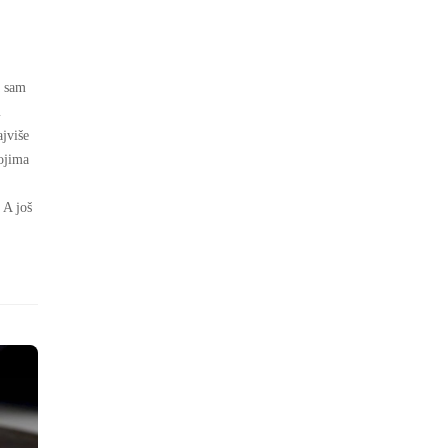
a sam
m
ajviše
kojima
 A još