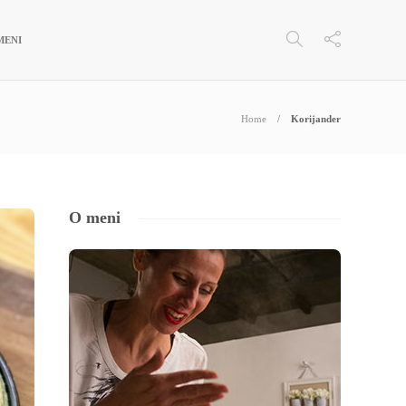
MENI
Home
Korijander
O meni