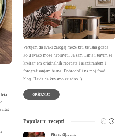
Verujem da svaki zalogaj može biti ukusna gozba
koju svako može napraviti. Ja sam Tanja i bavim se
kreiranjem originalnih recepata i aranžiranjem i
fotografisanjem hrane. Dobrodošli na moj food
blog. Hajde da kuvamo zajedno :)
leta
OPŠIRNIJE
je
zultat
Popularni recepti
li
Pita sa šljivama