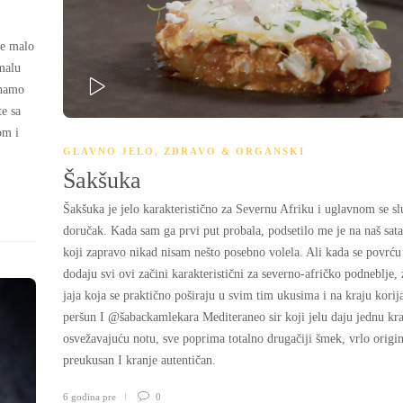
se malo
malu
znamo
te sa
PLAY
om i
GLAVNO JELO
,
ZDRAVO & ORGANSKI
Šakšuka
Šakšuka je jelo karakteristično za Severnu Afriku i uglavnom se sl
doručak. Kada sam ga prvi put probala, podsetilo me je na naš sata
koji zapravo nikad nisam nešto posebno volela. Ali kada se povrću
dodaju svi ovi začini karakteristični za severno-afričko podneblje,
jaja koja se praktično poširaju u svim tim ukusima i na kraju korij
peršun I @šabackamlekara Mediteraneo sir koji jelu daju jednu kra
osvežavajuću notu, sve poprima totalno drugačiji šmek, vrlo origin
preukusan I kranje autentičan.
6 godina pre
0