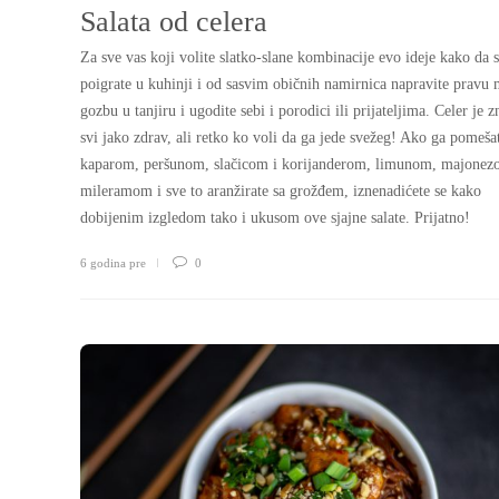
Salata od celera
Za sve vas koji volite slatko-slane kombinacije evo ideje kako da 
poigrate u kuhinji i od sasvim običnih namirnica napravite pravu 
gozbu u tanjiru i ugodite sebi i porodici ili prijateljima. Celer je 
svi jako zdrav, ali retko ko voli da ga jede svežeg! Ako ga pomeša
kaparom, peršunom, slačicom i korijanderom, limunom, majonez
mileramom i sve to aranžirate sa grožđem, iznenadićete se kako
dobijenim izgledom tako i ukusom ove sjajne salate. Prijatno!
6 godina pre
0