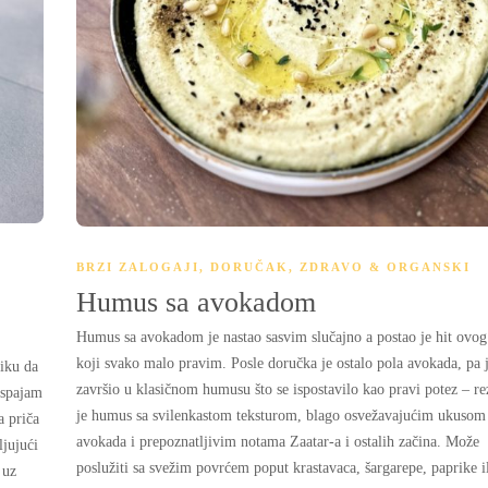
BRZI ZALOGAJI
,
DORUČAK
,
ZDRAVO & ORGANSKI
Humus sa avokadom
Humus sa avokadom je nastao sasvim slučajno a postao je hit ovog 
koji svako malo pravim. Posle doručka je ostalo pola avokada, pa 
iku da
završio u klasičnom humusu što se ispostavilo kao pravi potez – re
 spajam
je humus sa svilenkastom teksturom, blago osvežavajućim ukusom
a priča
avokada i prepoznatljivim notama Zaatar-a i ostalih začina. Može
ljujući
poslužiti sa svežim povrćem poput krastavaca, šargarepe, paprike i
 uz