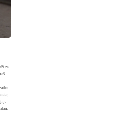
uži za
raš
 zatim
ander,
jnje
alan,