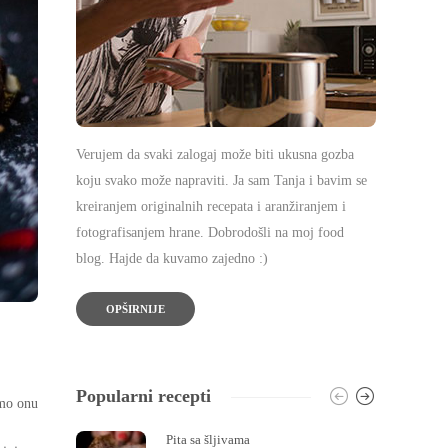
Verujem da svaki zalogaj može biti ukusna gozba
koju svako može napraviti. Ja sam Tanja i bavim se
kreiranjem originalnih recepata i aranžiranjem i
fotografisanjem hrane. Dobrodošli na moj food
blog. Hajde da kuvamo zajedno :)
OPŠIRNIJE
Popularni recepti
imo onu
Pita sa šljivama