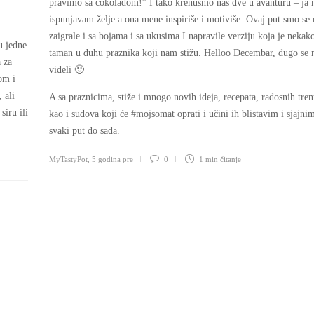
pravimo sa čokoladom!” I tako krenusmo nas dve u avanturu – ja 
ispunjavam želje a ona mene inspiriše i motiviše. Ovaj put smo se
zaigrale i sa bojama i sa ukusima I napravile verziju koja je nekak
u jedne
taman u duhu praznika koji nam stižu. Helloo Decembar, dugo se 
 za
videli 🙂
om i
 ali
A sa praznicima, stiže i mnogo novih ideja, recepata, radosnih tre
iru ili
kao i sudova koji će #mojsomat oprati i učini ih blistavim i sjajnim
svaki put do sada.
MyTastyPot
,
5 godina pre
0
1 min
čitanje