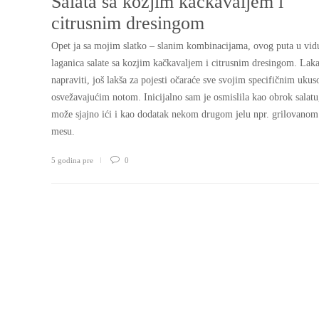
Salata sa kozjim kačkavaljem i
citrusnim dresingom
Opet ja sa mojim slatko – slanim kombinacijama, ovog puta u vid
laganica salate sa kozjim kačkavaljem i citrusnim dresingom. Laka
napraviti, još lakša za pojesti očaraće sve svojim specifičnim ukus
osvežavajućim notom. Inicijalno sam je osmislila kao obrok salatu,
može sjajno ići i kao dodatak nekom drugom jelu npr. grilovanom s
mesu.
5 godina pre
0