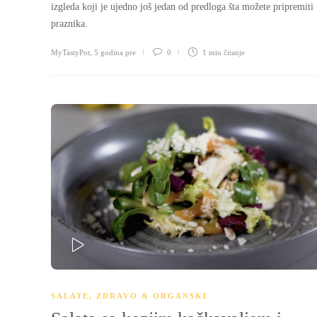
izgleda koji je ujedno još jedan od predloga šta možete pripremit
praznika.
MyTastyPot
,
5 godina pre
0
1 min
čitanje
PLAY
SALATE
,
ZDRAVO & ORGANSKI