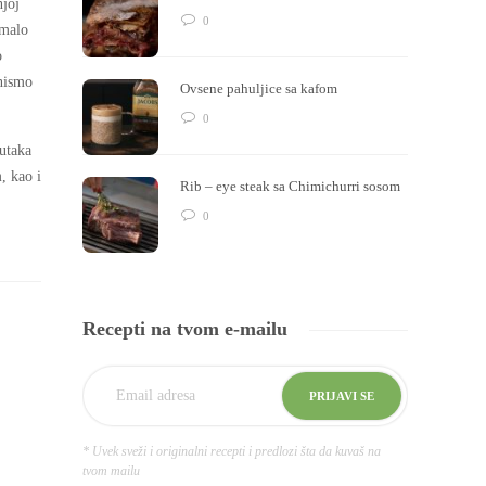
njoj
0
 malo
o
nismo
Ovsene pahuljice sa kafom
0
nutaka
, kao i
Rib – eye steak sa Chimichurri sosom
0
Recepti na tvom e-mailu
* Uvek sveži i originalni recepti i predlozi šta da kuvaš na
tvom mailu