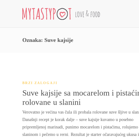
Oznaka:
Suve kajsije
BRZI ZALOGAJI
Suve kajsije sa mocarelom i pistać
rolovane u slanini
Verovatno je većina vas čula ili probala rolovane suve šljive u slan
Današnji recept je korak dalje – suve kajsije kuvamo u posebno
pripremljenoj marinadi, punimo mocarelom i pistaćima, rolujemo
slaninom i pečemo u rerni. Rezultat je starter očaravajućeg ukusa i