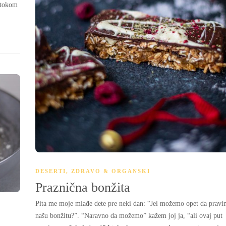
i tokom
DESERTI
,
ZDRAVO & ORGANSKI
Praznična bonžita
Pita me moje mlađe dete pre neki dan: “Jel možemo opet da prav
našu bonžitu?”. “Naravno da možemo” kažem joj ja, “ali ovaj put