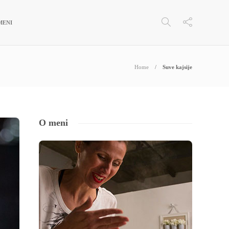
MENI
Home
Suve kajsije
O meni