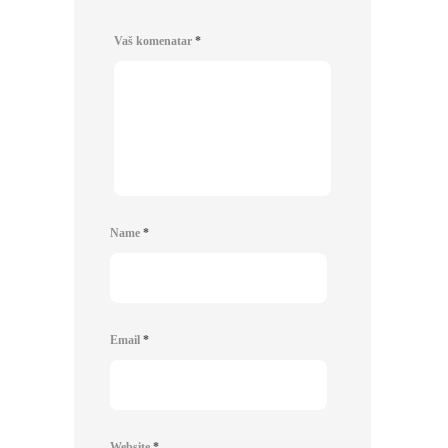
Vaš komenatar
*
Name
*
Email
*
Website
*