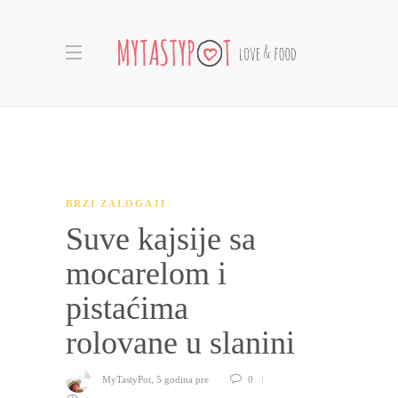
BRZI ZALOGAJI
Suve kajsije sa
mocarelom i
pistaćima
rolovane u slanini
MyTastyPot
,
5 godina pre
0