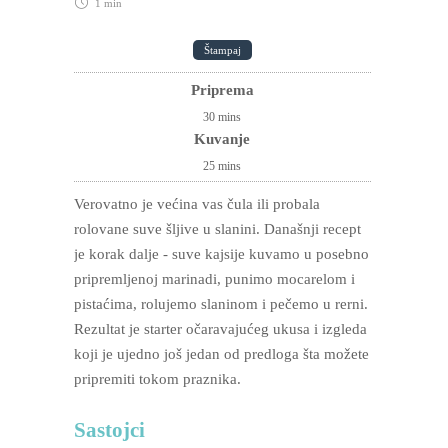
1 min
Štampaj
Priprema
30
mins
Kuvanje
25
mins
Verovatno je većina vas čula ili probala
rolovane suve šljive u slanini. Današnji recept
je korak dalje - suve kajsije kuvamo u posebno
pripremljenoj marinadi, punimo mocarelom i
pistaćima, rolujemo slaninom i pečemo u rerni.
Rezultat je starter očaravajućeg ukusa i izgleda
koji je ujedno još jedan od predloga šta možete
pripremiti tokom praznika.
Sastojci