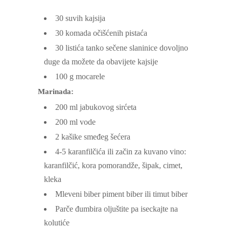
30
suvih kajsija
30
komada očišćenih pistaća
30
listića tanko sečene slaninice
dovoljno
duge da možete da obavijete kajsije
100
g
mocarele
Marinada:
200
ml
jabukovog sirćeta
200
ml
vode
2
kašike smeđeg šećera
4-5
karanfilčića
ili začin za kuvano vino:
karanfilčić, kora pomorandže, šipak, cimet,
kleka
Mleveni biber
piment biber ili timut biber
Parče đumbira oljuštite pa iseckajte na
kolutiće