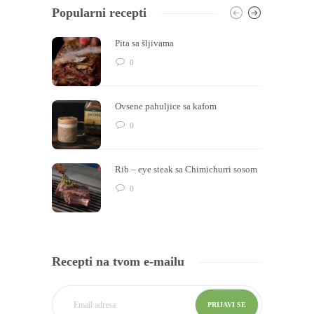
Popularni recepti
Pita sa šljivama
0
Ovsene pahuljice sa kafom
0
Rib – eye steak sa Chimichurri sosom
0
Recepti na tvom e-mailu