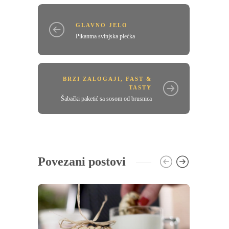
GLAVNO JELO
Pikantna svinjska plećka
BRZI ZALOGAJI
,
FAST &
TASTY
Šabački paketić sa sosom od brusnica
Povezani postovi