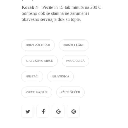
Korak 4 –
Pecite ih 15-tak minuta na 200 C
odnosno dok se slanina ne zarumeni i
obavezno servirajte dok su tople.
#BRZI ZALOGAJI
#BRZO I LAKO
#JABUKOVO SIRCE
#MOCARELA
#PISTAĆI
#SLANINICA
#SUVE KAJSIJE
#ŽUTI ŠEĆER