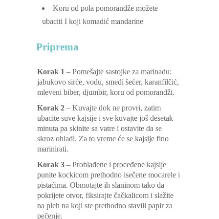
Koru od pola pomorandže
možete
ubaciti I koji komadić mandarine
Priprema
Korak 1
–
Pomešajte sastojke za marinadu:
jabukovo sirće, vodu, smeđi šećer, karanfilčić,
mleveni biber, djumbir, koru od pomorandži.
Korak 2
–
Kuvajte dok ne provri, zatim
ubacite suve kajsije i sve kuvajte još desetak
minuta pa skinite sa vatre i ostavite da se
skroz ohladi. Za to vreme će se kajsije fino
marinirati.
Korak 3
– Prohlađene i proceđene kajsije
punite kockicom prethodno isečene mocarele i
pistaćima. Obmotajte ih slaninom tako da
pokrijete otvor, fiksirajte čačkalicom i slažite
na pleh na koji ste prethodno stavili papir za
pečenje.