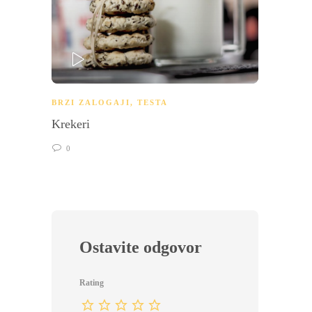
PLAY
BRZI ZALOGAJI
,
TESTA
BRZI 
Krekeri
Sendvi
0
0
Ostavite odgovor
Rating