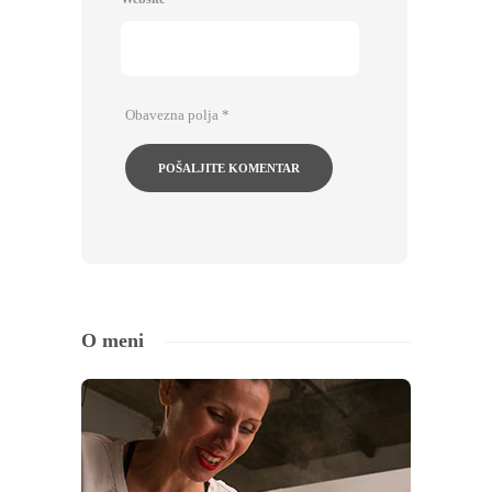
Obavezna polja
*
O meni