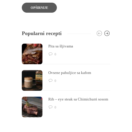
OPŠIRNIJE
Popularni recepti
Pita sa šljivama
0
Ovsene pahuljice sa kafom
0
Rib – eye steak sa Chimichurri sosom
0