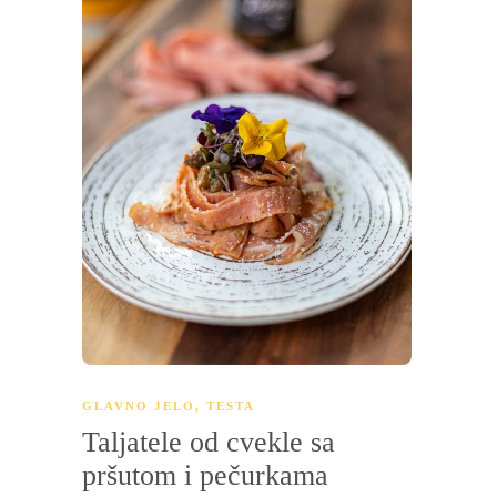
GLAVNO JELO
,
TESTA
Taljatele od cvekle sa
pršutom i pečurkama