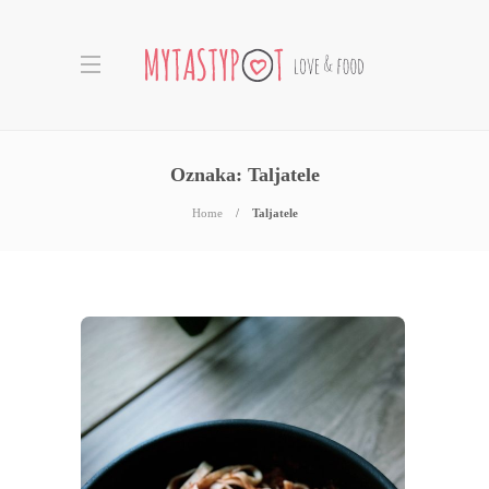
Oznaka:
Taljatele
Home
Taljatele