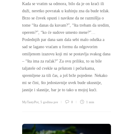
Kada se vratim sa odmora, bilo da je on kraći ili
duži, neretko povratak u kuhinju zna da bude težak.
Brzo se čovek opusti i navikne da ne razmišlja o
tome “šta danas da kuvam?”, “šta trebam da sredim,
operem?”, “ko će sudove umesto mene?”…
Poslednjih par dana sam dala sebi malo oduška a
sad se lagano vraćam u formu da odgovorim
omiljenom izazovu koji mi se postavlja svakog dana
– “šta ima za ručak?” Za ovu priliku, to su bile
taljatele od cvekle sa pršutom i pečurkama,
spremljene za tili čas, a još brže pojedene. Nekako
mi se čini, što jedostavnije uvek bude ukusnije,
jasnije i slasnije, bar je to tako u mojoj kući.
MyTastyPot
,
5 godina pre
0
1 min