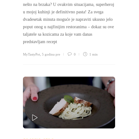
nešto na brzaka? U ovakvim situacijama, superheroj
u mojoj kuhinji je definitivno pasta! Za svega
dvadesetak minuta moguće je napraviti ukusno jelo
poput onog u najfinijim restoranima – dokaz su ove
taljatele sa kozicama za koje vam danas
predstavljam recept
MyTastyPot
,
5 godina pre
0
1 min
PLAY