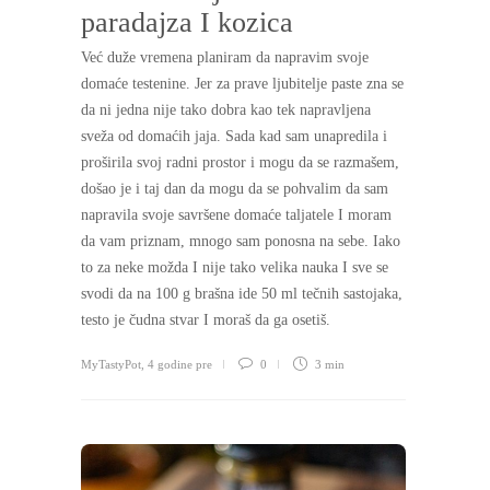
paradajza I kozica
Već duže vremena planiram da napravim svoje
domaće testenine. Jer za prave ljubitelje paste zna se
da ni jedna nije tako dobra kao tek napravljena
sveža od domaćih jaja. Sada kad sam unapredila i
proširila svoj radni prostor i mogu da se razmašem,
došao je i taj dan da mogu da se pohvalim da sam
napravila svoje savršene domaće taljatele I moram
da vam priznam, mnogo sam ponosna na sebe. Iako
to za neke možda I nije tako velika nauka I sve se
svodi da na 100 g brašna ide 50 ml tečnih sastojaka,
testo je čudna stvar I moraš da ga osetiš.
MyTastyPot
,
4 godine pre
0
3 min