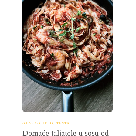
GLAVNO JELO
,
TESTA
Domaće taljatele u sosu od