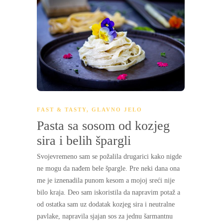
FAST & TASTY
,
GLAVNO JELO
Pasta sa sosom od kozjeg
sira i belih špargli
Svojevremeno sam se požalila drugarici kako nigde
ne mogu da nađem bele špargle. Pre neki dana ona
me je iznenadila punom kesom a mojoj sreći nije
bilo kraja. Deo sam iskoristila da napravim potaž a
od ostatka sam uz dodatak kozjeg sira i neutralne
pavlake, napravila sjajan sos za jednu šarmantnu