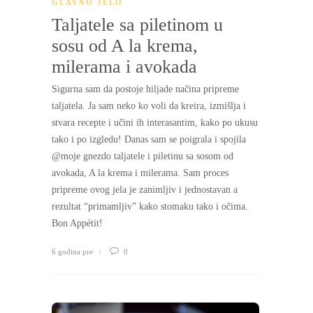
GLAVNO JELO
Taljatele sa piletinom u
sosu od A la krema,
milerama i avokada
Sigurna sam da postoje hiljade načina pripreme
taljatela. Ja sam neko ko voli da kreira, izmišlja i
stvara recepte i učini ih interasantim, kako po ukusu
tako i po izgledu! Danas sam se poigrala i spojila
@moje gnezdo taljatele i piletinu sa sosom od
avokada, A la krema i milerama. Sam proces
pripreme ovog jela je zanimljiv i jednostavan a
rezultat “primamljiv” kako stomaku tako i očima.
Bon Appétit!
6 godina pre
0