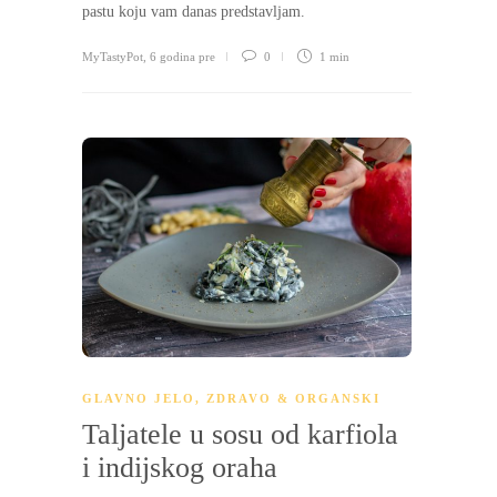
pastu koju vam danas predstavljam.
MyTastyPot
,
6 godina pre
0
1 min
GLAVNO JELO
,
ZDRAVO & ORGANSKI
Taljatele u sosu od karfiola
i indijskog oraha