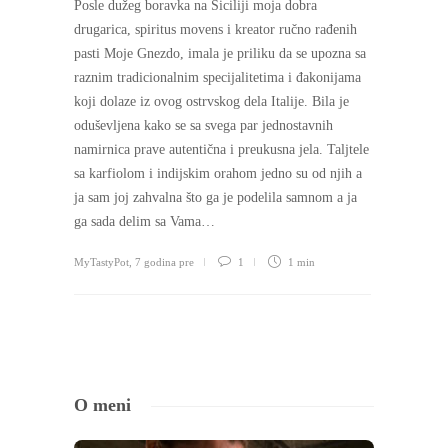
Posle dužeg boravka na Siciliji moja dobra
drugarica, spiritus movens i kreator ručno rađenih
pasti Moje Gnezdo, imala je priliku da se upozna sa
raznim tradicionalnim specijalitetima i đakonijama
koji dolaze iz ovog ostrvskog dela Italije. Bila je
oduševljena kako se sa svega par jednostavnih
namirnica prave autentična i preukusna jela. Taljtele
sa karfiolom i indijskim orahom jedno su od njih a
ja sam joj zahvalna što ga je podelila samnom a ja
ga sada delim sa Vama…
MyTastyPot
,
7 godina pre
1
1 min
O meni