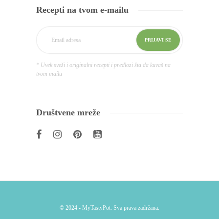
Recepti na tvom e-mailu
* Uvek sveži i originalni recepti i predlozi šta da kuvaš na
tvom mailu
Društvene mreže
© 2024 - MyTastyPot. Sva prava zadržana.