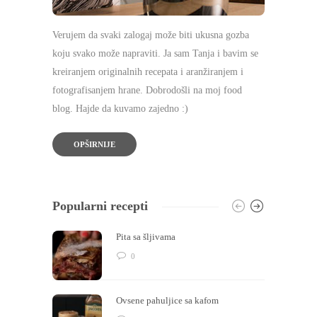
Verujem da svaki zalogaj može biti ukusna gozba
koju svako može napraviti. Ja sam Tanja i bavim se
kreiranjem originalnih recepata i aranžiranjem i
fotografisanjem hrane. Dobrodošli na moj food
blog. Hajde da kuvamo zajedno :)
OPŠIRNIJE
Popularni recepti
Pita sa šljivama
0
Ovsene pahuljice sa kafom