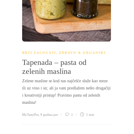
BRZI ZALOGAJI
,
ZDRAVO & ORGANSKI
Tapenada – pasta od
zelenih maslina
Zelene masline se kod nas najčešće služe kao meze
ili uz vino i sir, ali ja vam predlažem nešto drugačiji
i kreativniji pristup! Pravimo pastu od zelenih
maslina!
MyTastyPot
,
9 godina pre
1
1 min