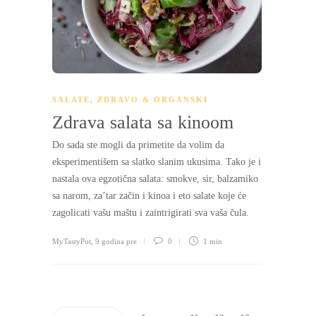
SALATE
,
ZDRAVO & ORGANSKI
Zdrava salata sa kinoom
Do sada ste mogli da primetite da volim da
eksperimentišem sa slatko slanim ukusima. Tako je i
nastala ova egzotična salata: smokve, sir, balzamiko
sa narom, za’tar začin i kinoa i eto salate koje će
zagolicati vašu maštu i zaintrigirati sva vaša čula.
MyTastyPot
,
9 godina pre
0
1 min