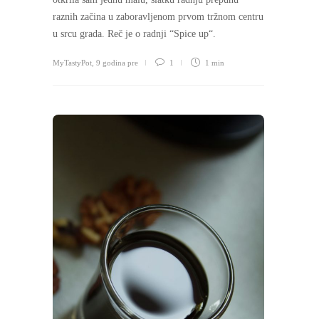
raznih začina u zaboravljenom prvom tržnom centru
u srcu grada. Reč je o radnji “Spice up“.
MyTastyPot
,
9 godina pre
1
1 min