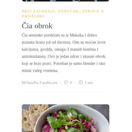
BRZI ZALOGAJI
,
DORUČAK
,
ZDRAVO &
ORGANSKI
Čia obrok
Čia semenke poreklom su iz Meksika i dobro
poznata hrana još od davnina. One su moćan izvor
kalcijuma, gvožđa, omega-3 masnih kiselina i
antioksidanata. Ovo je jedan zdrav i ukusan obrok,
koji se brzo pravi. Potreban je samo blender i oko
minut vašeg vremena.
MyTastyPot
,
9 godina pre
0
1 min