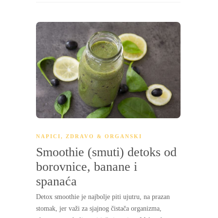
NAPICI
,
ZDRAVO & ORGANSKI
Smoothie (smuti) detoks od
borovnice, banane i
spanaća
Detox smoothie je najbolje piti ujutru, na prazan
stomak, jer važi za sjajnog čistača organizma,