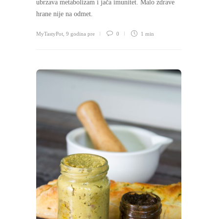
ubrzava metabolizam i jača imunitet. Malo zdrave
hrane nije na odmet.
MyTastyPot
,
9 godina pre
0
1 min