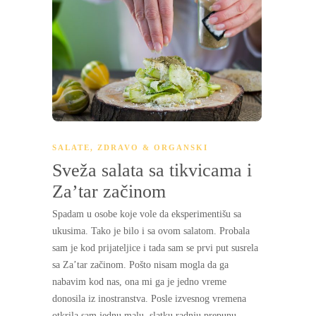
SALATE
,
ZDRAVO & ORGANSKI
Sveža salata sa tikvicama i
Za’tar začinom
Spadam u osobe koje vole da eksperimentišu sa
ukusima. Tako je bilo i sa ovom salatom. Probala
sam je kod prijateljice i tada sam se prvi put susrela
sa Za’tar začinom. Pošto nisam mogla da ga
nabavim kod nas, ona mi ga je jedno vreme
donosila iz inostranstva. Posle izvesnog vremena
otkrila sam jednu malu, slatku radnju prepunu