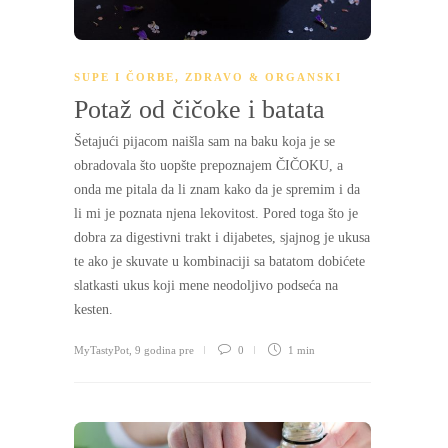
SUPE I ČORBE
,
ZDRAVO & ORGANSKI
Potaž od čičoke i batata
Šetajući pijacom naišla sam na baku koja je se
obradovala što uopšte prepoznajem ČIČOKU, a
onda me pitala da li znam kako da je spremim i da
li mi je poznata njena lekovitost. Pored toga što je
dobra za digestivni trakt i dijabetes, sjajnog je ukusa
te ako je skuvate u kombinaciji sa batatom dobićete
slatkasti ukus koji mene neodoljivo podseća na
kesten.
MyTastyPot
,
9 godina pre
0
1 min