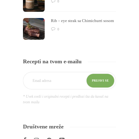
0
Rib – eye steak sa Chimichurri sosom
0
Recepti na tvom e-mailu
* Uvek sveži i originalni recepti i predlozi šta da kuvaš na
tvom mailu
Društvene mreže