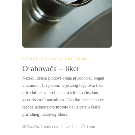
NAPICI
,
ZDRAVO & ORGANSKI
Orahovača – liker
Nezreli, zeleni plodovi oraha prirodno su bogati
vitaminom C i jodom, te je zbog toga ovaj liker
prirodni lek za probleme sa štitnom žlezdom,
gastritisom ili anemijom. Ukoliko nemate takve
tegobe jednostavno možete da uživate u čašici
prirodnog i zdravog likera.
MyTastyPot
,
9 godina pre
0
1 min