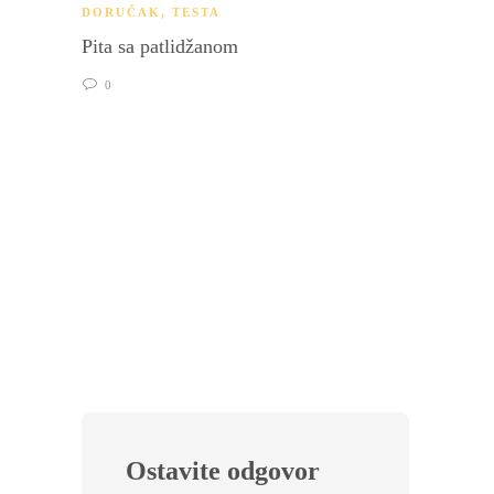
DORUČAK
,
TESTA
Pita sa patlidžanom
0
TESTA
Crni h
0
Ostavite odgovor