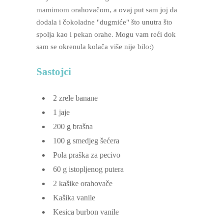
mamimom orahovačom, a ovaj put sam joj da
dodala i čokoladne "dugmiće" što unutra što
spolja kao i pekan orahe. Mogu vam reći dok
sam se okrenula kolača više nije bilo:)
Sastojci
2
zrele banane
1
jaje
200
g
brašna
100
g
smedjeg šećera
Pola praška za pecivo
60
g
istopljenog putera
2
kašike orahovače
Kašika vanile
Kesica burbon vanile