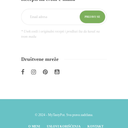
* Uvek sveži i originalni recepti i predlozi šta da kuvaš na
tvom mailu
Društvene mreže
© 2024 - MyTastyPot. Sva prava zadržana.
O MENI
USLOVI KORIŠĆENJA
KONTAKT