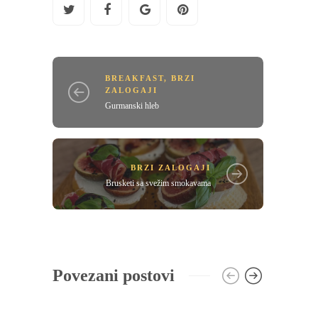
BREAKFAST
,
BRZI
ZALOGAJI
Gurmanski hleb
BRZI ZALOGAJI
Brusketi sa svežim smokavama
Povezani postovi