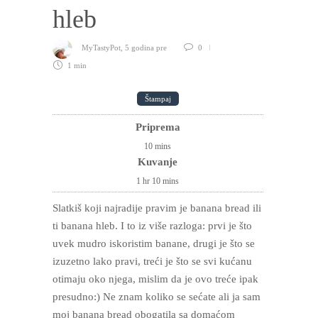
hleb
MyTastyPot
,
5 godina pre
0
1 min
Štampaj
Priprema
10
mins
Kuvanje
1
hr
10
mins
Slatkiš koji najradije pravim je banana bread ili
ti banana hleb. I to iz više razloga: prvi je što
uvek mudro iskoristim banane, drugi je što se
izuzetno lako pravi, treći je što se svi kućanu
otimaju oko njega, mislim da je ovo treće ipak
presudno:) Ne znam koliko se sećate ali ja sam
moj banana bread obogatila sa domaćom