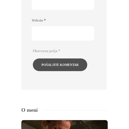
Website
*
Obavezna polja
*
O meni