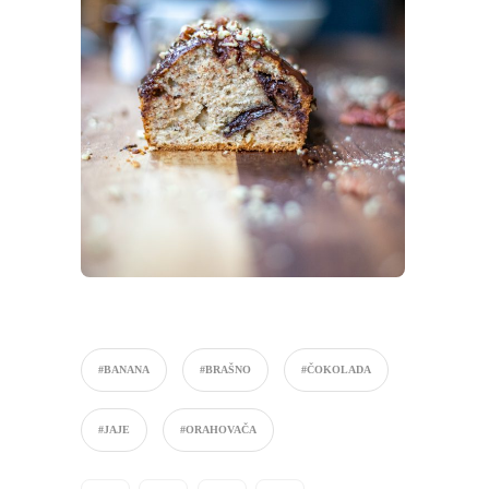
#BANANA
#BRAŠNO
#ČOKOLADA
#JAJE
#ORAHOVAČA