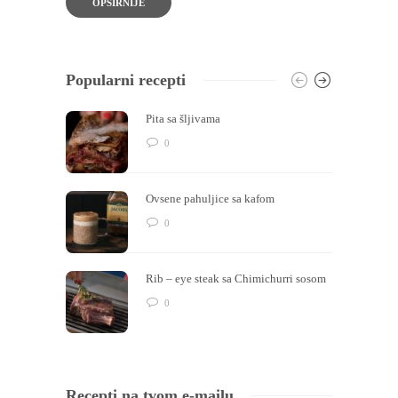
OPŠIRNIJE
Popularni recepti
Pita sa šljivama
0
Ovsene pahuljice sa kafom
0
Rib – eye steak sa Chimichurri sosom
0
Recepti na tvom e-mailu