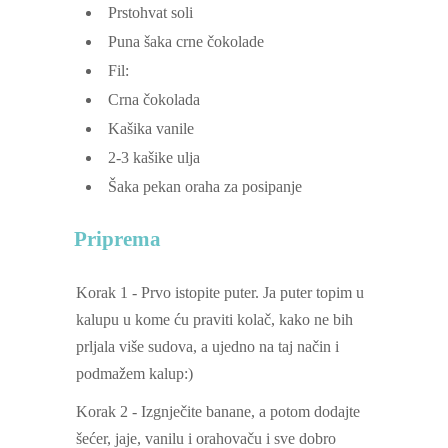
Prstohvat soli
Puna šaka crne čokolade
Fil:
Crna čokolada
Kašika vanile
2-3
kašike ulja
Šaka pekan oraha za posipanje
Priprema
Korak 1 - Prvo istopite puter. Ja puter topim u
kalupu u kome ću praviti kolač, kako ne bih
prljala više sudova, a ujedno na taj način i
podmažem kalup:)
Korak 2 - Izgnječite banane, a potom dodajte
šećer, jaje, vanilu i orahovaču i sve dobro