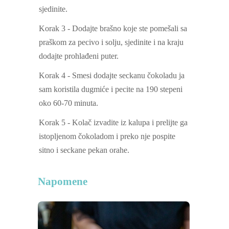
sjedinite.
Korak 3 - Dodajte brašno koje ste pomešali sa
praškom za pecivo i solju, sjedinite i na kraju
dodajte prohlađeni puter.
Korak 4 - Smesi dodajte seckanu čokoladu ja
sam koristila dugmiće i pecite na 190 stepeni
oko 60-70 minuta.
Korak 5 - Kolač izvadite iz kalupa i prelijte ga
istopljenom čokoladom i preko nje pospite
sitno i seckane pekan orahe.
Napomene