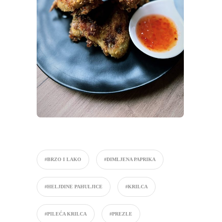
#BRZO I LAKO
#DIMLJENA PAPRIKA
#HELJDINE PAHULJICE
#KRILCA
#PILEĆA KRILCA
#PREZLE