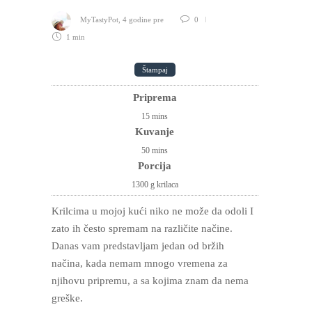
MyTastyPot
,
4 godine pre
0
1 min
Štampaj
Priprema
15
mins
Kuvanje
50
mins
Porcija
1300 g krilaca
Krilcima u mojoj kući niko ne može da odoli I
zato ih često spremam na različite načine.
Danas vam predstavljam jedan od bržih
načina, kada nemam mnogo vremena za
njihovu pripremu, a sa kojima znam da nema
greške.