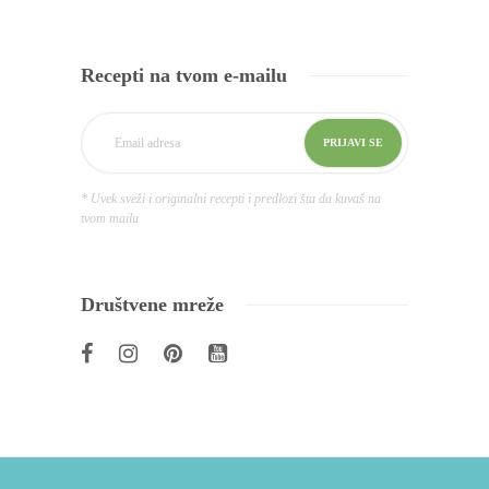
Recepti na tvom e-mailu
* Uvek sveži i originalni recepti i predlozi šta da kuvaš na
tvom mailu
Društvene mreže