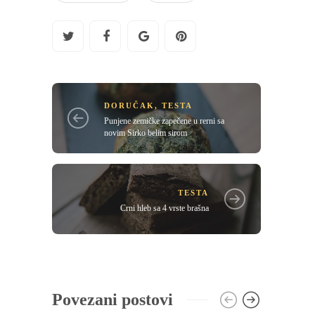
DORUČAK
,
TESTA
Punjene zemičke zapečene u rerni sa
novim Sirko belim sirom
TESTA
Crni hleb sa 4 vrste brašna
Povezani postovi