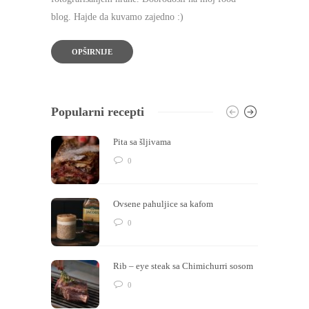
blog. Hajde da kuvamo zajedno :)
OPŠIRNIJE
Popularni recepti
Pita sa šljivama
0
Ovsene pahuljice sa kafom
0
Rib – eye steak sa Chimichurri sosom
0