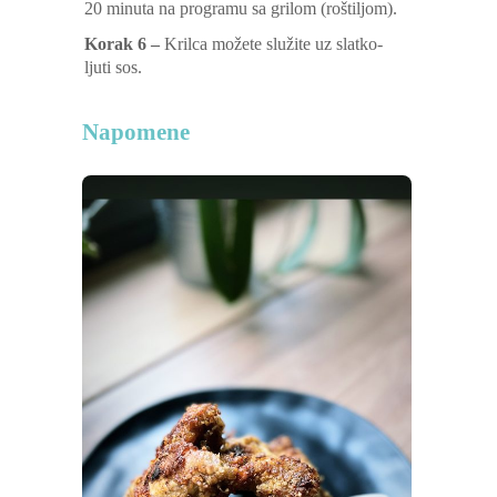
20 minuta na programu sa grilom (roštiljom).
Korak 6 –
Krilca možete služite uz slatko-
ljuti sos.
Napomene