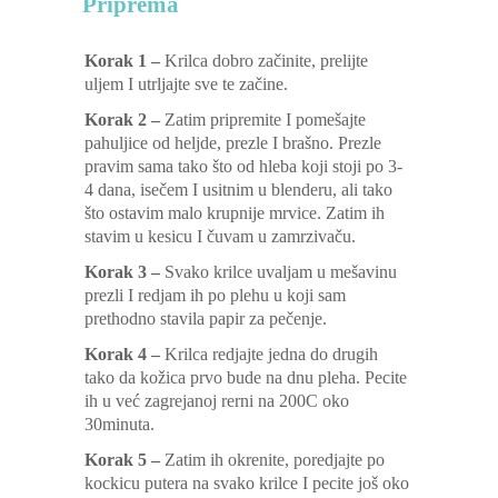
Priprema
Korak 1 –
Krilca dobro začinite, prelijte
uljem I utrljajte sve te začine.
Korak 2 –
Zatim pripremite I pomešajte
pahuljice od heljde, prezle I brašno. Prezle
pravim sama tako što od hleba koji stoji po 3-
4 dana, isečem I usitnim u blenderu, ali tako
što ostavim malo krupnije mrvice. Zatim ih
stavim u kesicu I čuvam u zamrzivaču.
Korak 3 –
Svako krilce uvaljam u mešavinu
prezli I redjam ih po plehu u koji sam
prethodno stavila papir za pečenje.
Korak 4 –
Krilca redjajte jedna do drugih
tako da kožica prvo bude na dnu pleha. Pecite
ih u već zagrejanoj rerni na 200C oko
30minuta.
Korak 5 –
Zatim ih okrenite, poredjajte po
kockicu putera na svako krilce I pecite još oko