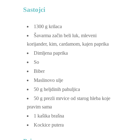
Sastojci
1300
g
krilaca
Šavarma začin
beli luk, mleveni
korijander, kim, cardamom, kajen paprika
Dimljena paprika
So
Biber
Maslinovo ulje
50
g
heljdinih pahuljica
50
g
prezli
mrvice od starog hleba koje
pravim sama
1
kašika brašna
Kockice putera