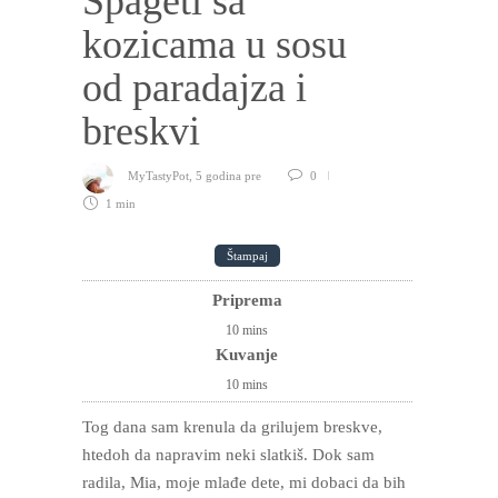
Špageti sa
kozicama u sosu
od paradajza i
breskvi
MyTastyPot
,
5 godina pre
0
1 min
Štampaj
Priprema
10
mins
Kuvanje
10
mins
Tog dana sam krenula da grilujem breskve,
htedoh da napravim neki slatkiš. Dok sam
radila, Mia, moje mlađe dete, mi dobaci da bih