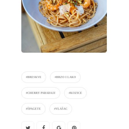
#BRESKVE
#BRZO I LAKO
#CHERRY PARADAJZ
#KOZICE
#ŠPAGETE
#VLAŠAC