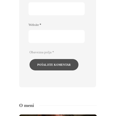
Website
*
Obavezna polja
*
O meni