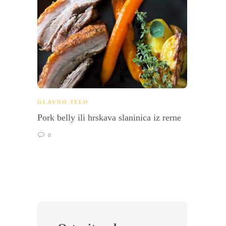
GLAVNO JELO
GLAVN
Pork belly ili hrskava slaninica iz rerne
Svinjs
krompi
0
truba
0