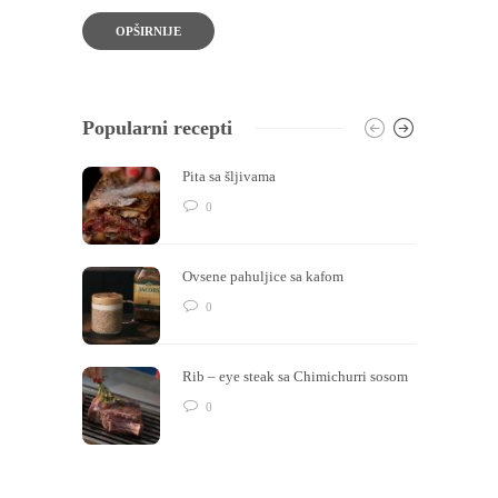
OPŠIRNIJE
Popularni recepti
Pita sa šljivama
0
Ovsene pahuljice sa kafom
0
Rib – eye steak sa Chimichurri sosom
0