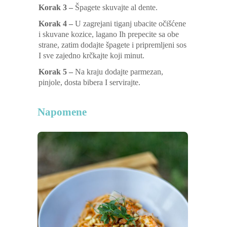
Korak 3 –
Špagete skuvajte al dente.
Korak 4 –
U zagrejani tiganj ubacite očišćene
i skuvane kozice, lagano Ih prepecite sa obe
strane, zatim dodajte špagete i pripremljeni sos
I sve zajedno krčkajte koji minut.
Korak 5 –
Na kraju dodajte parmezan,
pinjole, dosta bibera I servirajte.
Napomene