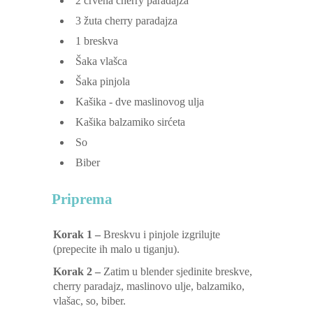
2
crvena cherry paradajza
3
žuta cherry paradajza
1
breskva
Šaka vlašca
Šaka pinjola
Kašika - dve maslinovog ulja
Kašika balzamiko sirćeta
So
Biber
Priprema
Korak 1 –
Breskvu i pinjole izgrilujte
(prepecite ih malo u tiganju).
Korak 2 –
Zatim u blender sjedinite breskve,
cherry paradajz, maslinovo ulje, balzamiko,
vlašac, so, biber.