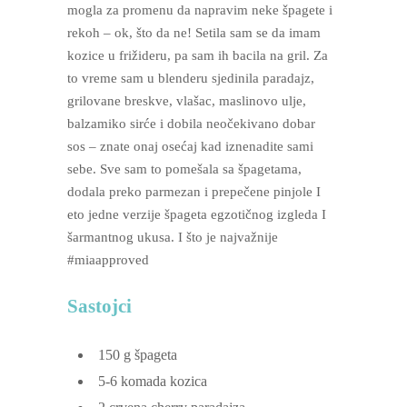
mogla za promenu da napravim neke špagete i
rekoh – ok, što da ne! Setila sam se da imam
kozice u frižideru, pa sam ih bacila na gril. Za
to vreme sam u blenderu sjedinila paradajz,
grilovane breskve, vlašac, maslinovo ulje,
balzamiko sirće i dobila neočekivano dobar
sos – znate onaj osećaj kad iznenadite sami
sebe. Sve sam to pomešala sa špagetama,
dodala preko parmezan i prepečene pinjole I
eto jedne verzije špageta egzotičnog izgleda I
šarmantnog ukusa. I što je najvažnije
#miaapproved
Sastojci
150
g
špageta
5-6
komada kozica