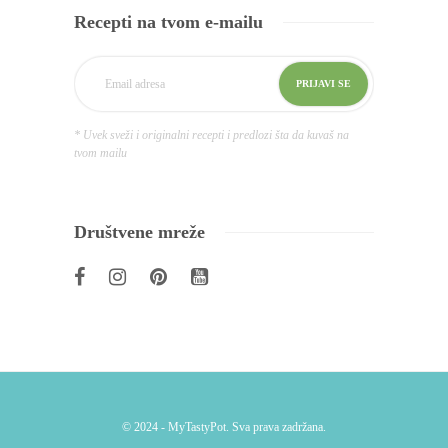
Recepti na tvom e-mailu
* Uvek sveži i originalni recepti i predlozi šta da kuvaš na
tvom mailu
Društvene mreže
© 2024 - MyTastyPot. Sva prava zadržana.