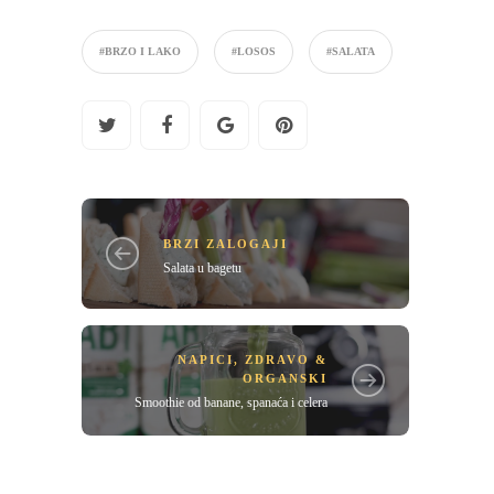
#BRZO I LAKO
#LOSOS
#SALATA
BRZI ZALOGAJI
Salata u bagetu
NAPICI
,
ZDRAVO &
ORGANSKI
Smoothie od banane, spanaća i celera