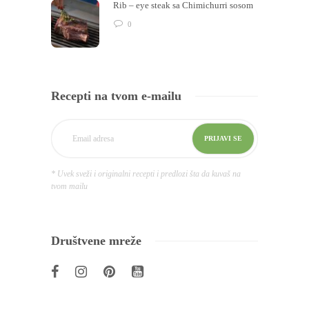
Rib – eye steak sa Chimichurri sosom
0
Recepti na tvom e-mailu
* Uvek sveži i originalni recepti i predlozi šta da kuvaš na
tvom mailu
Društvene mreže