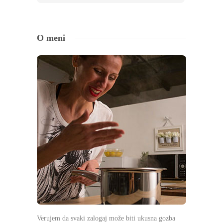
O meni
Verujem da svaki zalogaj može biti ukusna gozba