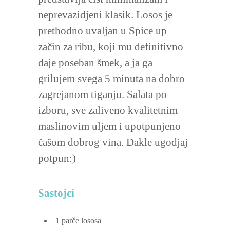
neprevazidjeni klasik. Losos je
prethodno uvaljan u Spice up
začin za ribu, koji mu definitivno
daje poseban šmek, a ja ga
grilujem svega 5 minuta na dobro
zagrejanom tiganju. Salata po
izboru, sve zaliveno kvalitetnim
maslinovim uljem i upotpunjeno
čašom dobrog vina. Dakle ugodjaj
potpun:)
Sastojci
1
parče lososa