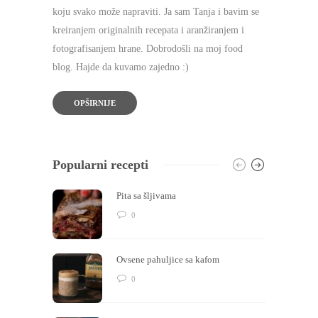
koju svako može napraviti. Ja sam Tanja i bavim se
kreiranjem originalnih recepata i aranžiranjem i
fotografisanjem hrane. Dobrodošli na moj food
blog. Hajde da kuvamo zajedno :)
OPŠIRNIJE
Popularni recepti
Pita sa šljivama
0
Ovsene pahuljice sa kafom
0