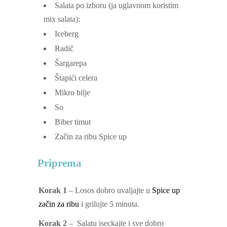
Salata po izboru
(ja uglavnom koristim
mix salata):
Iceberg
Radič
Šargarepa
Štapići celera
Mikro bilje
So
Biber
timut
Začin za ribu Spice up
Priprema
Korak 1
– Losos dobro uvaljajte u
Spice up
začin za ribu
i grilujte 5 minuta.
Korak 2
–
Salatu iseckajte i sve dobro