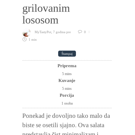
grilovanim
lososom
MyTastyPot
,
7 godina pre
0
1 min
Štampaj
Priprema
5
mins
Kuvanje
5
mins
Porcija
1 osoba
Ponekad je dovoljno tako malo da
biste se osetili sjajno. Ova salata
predstavlja čist minimalizam i