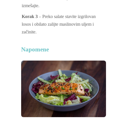
izmešajte.
Korak 3
– Preko salate stavite izgrilovan
losos i obilato zalijte maslinovim uljem i
začinite.
Napomene