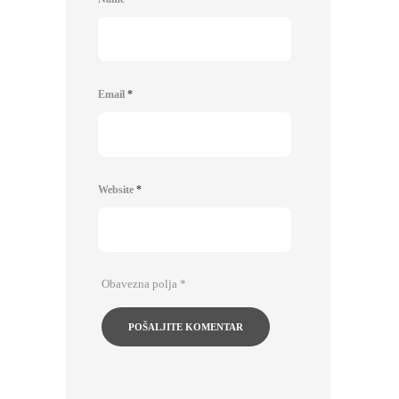
Email
*
Website
*
Obavezna polja
*