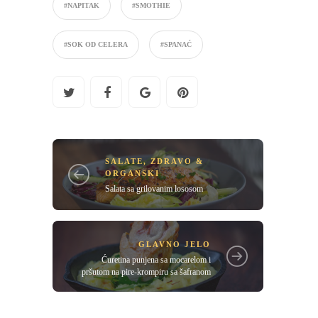
#NAPITAK
#SMOTHIE
#SOK OD CELERA
#SPANAĆ
SALATE
,
ZDRAVO &
ORGANSKI
Salata sa grilovanim lososom
GLAVNO JELO
Ćuretina punjena sa mocarelom i
pršutom na pire-krompiru sa šafranom