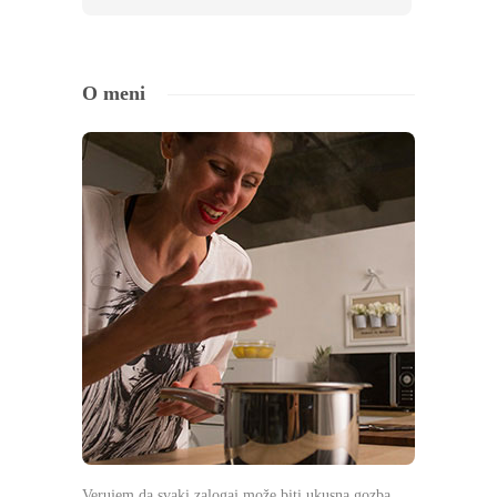
O meni
Verujem da svaki zalogaj može biti ukusna gozba