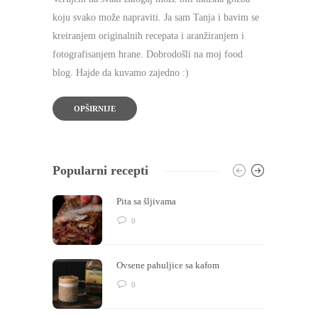
koju svako može napraviti. Ja sam Tanja i bavim se
kreiranjem originalnih recepata i aranžiranjem i
fotografisanjem hrane. Dobrodošli na moj food
blog. Hajde da kuvamo zajedno :)
OPŠIRNIJE
Popularni recepti
Pita sa šljivama
0
Ovsene pahuljice sa kafom
0