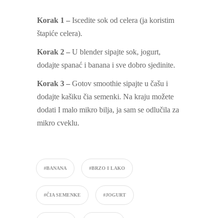
Korak 1 –
Iscedite sok od celera (ja koristim
štapiće celera).
Korak 2 –
U blender sipajte sok, jogurt,
dodajte spanać i banana i sve dobro sjedinite.
Korak 3 –
Gotov smoothie sipajte u čašu i
dodajte kašiku čia semenki. Na kraju možete
dodati I malo mikro bilja, ja sam se odlučila za
mikro cveklu.
#BANANA
#BRZO I LAKO
#ČIA SEMENKE
#JOGURT