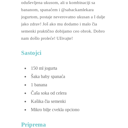
oduševljena ukusom, ali u kombinaciji sa
bananom, spanaćem i @sabackamlekara
jogurtom, postaje neverovatno ukusan a I dalje
jako zdrav! Još ako mu dodamo i malo čia
semenki praktično dobijamo ceo obrok. Dobro
nam došlo proleće! Uživajte!
Sastojci
150
ml
jogurta
Šaka baby spanaća
1
banana
Čaša soka od celera
Kašika čia semenki
Mikro bilje cvekla
opciono
Priprema