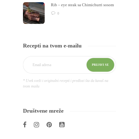
Rib – eye steak sa Chimichurri sosom
0
Recepti na tvom e-mailu
* Uvek sveži i originalni recepti i predlozi šta da kuvaš na
tvom mailu
Društvene mreže