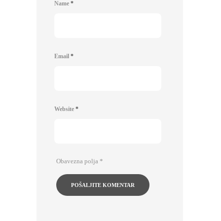
Name
*
Email
*
Website
*
Obavezna polja
*