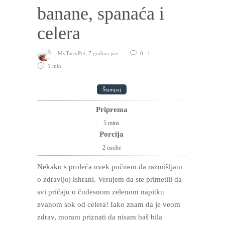
banane, spanaća i
celera
MyTastyPot
,
7 godina pre
0
1 min
Štampaj
Priprema
5
mins
Porcija
2 osobe
Nekako s proleća uvek počnem da razmišljam
o zdravijoj ishrani. Verujem da ste primetili da
svi pričaju o čudesnom zelenom napitku
zvanom sok od celera! Iako znam da je veom
zdrav, moram priznati da nisam baš bila