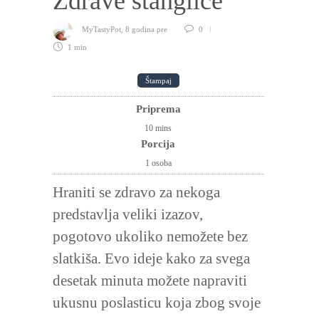
Zdrave štanglice
MyTastyPot
,
8 godina pre
0
1 min
Štampaj
Priprema
10
mins
Porcija
1 osoba
Hraniti se zdravo za nekoga
predstavlja veliki izazov,
pogotovo ukoliko nemožete bez
slatkiša. Evo ideje kako za svega
desetak minuta možete napraviti
ukusnu poslasticu koja zbog svoje