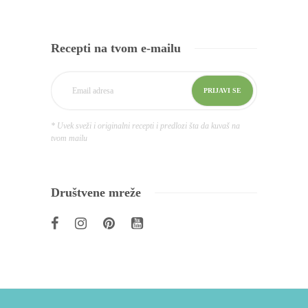
Recepti na tvom e-mailu
* Uvek sveži i originalni recepti i predlozi šta da kuvaš na
tvom mailu
Društvene mreže