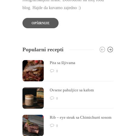
blog. Hajde da kuvamo zajedno :)
OPŠIRNIJE
Popularni recepti
Pita sa šljivama
0
Ovsene pahuljice sa kafom
0
Rib – eye steak sa Chimichurri sosom
0