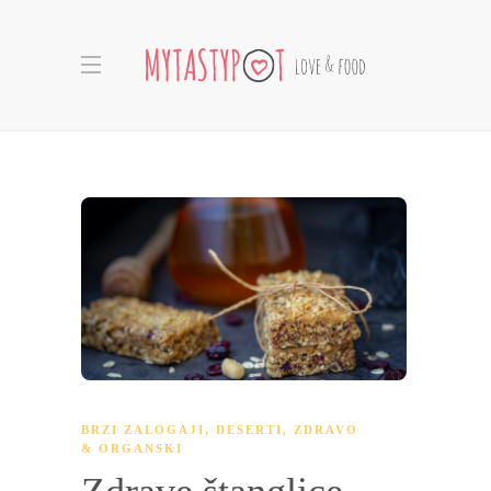
BRZI ZALOGAJI
,
DESERTI
,
ZDRAVO
& ORGANSKI