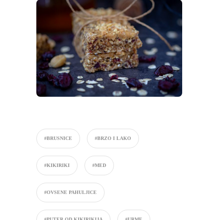
#BRUSNICE
#BRZO I LAKO
#KIKIRIKI
#MED
#OVSENE PAHULJICE
#PUTER OD KIKIRIKIJA
#URME