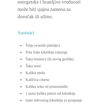
energetske i hranljive vrednosti
može biti sjajna zamena za
doručak ili užinu.
Sastojci
Šolja ovsenih pahuljica
Pola šolje kikirikija
(slanog)
Šaka brusnice
(ili suvog grožđa)
Šaka urmi
Kašika meda
Kašičica cimeta
Kašika soka od pomorandže
1
puna kašika putera od kikirikija
malo mlevenog kikirikija za posipanje