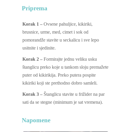
Priprema
Korak 1 –
Ovsene pahuljice, kikiriki,
brusnice, urme, med, cimet i sok od
pomorandže stavite u seckalicu i sve lepo
usitnite i sjedinite.
Korak 2 –
Formirajte jednu veliku usku
štanglicu preko koje u tankom sloju premažete
puter od kikirikija. Preko putera pospite
kikiriki koji ste prethodno dobro samleli.
Korak 3 –
Štanglicu stavite u frižider na par
sati da se stegne (minimum je sat vremena).
Napomene