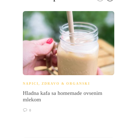
NAPICI
,
ZDRAVO & ORGANSKI
SUPE 
Hladna kafa sa homemade ovsenim
Potaž 
mlekom
0
0