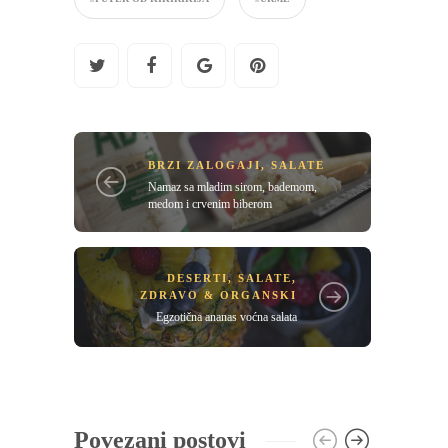
BRZI ZALOGAJI
,
SALATE
Namaz sa mladim sirom, bademom,
medom i crvenim biberom
DESERTI
,
SALATE
,
ZDRAVO & ORGANSKI
Egzotična ananas voćna salata
Povezani postovi