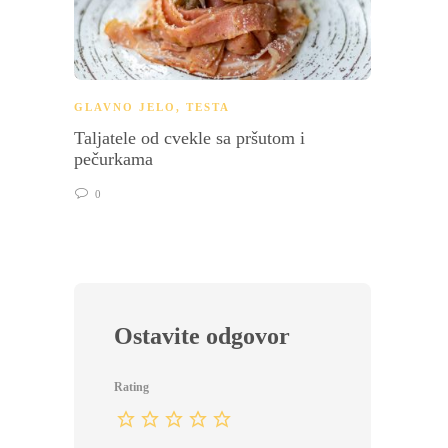
GLAVNO JELO
,
TESTA
TESTA
Taljatele od cvekle sa pršutom i
Pita o
pečurkama
0
0
Ostavite odgovor
Rating