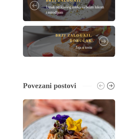
BRZI ZALOGAJI
Umak od kiselog mleka sa belim lukom
i mirođijom
BRZI ZALOGAJI
,
DORUČAK
Jaja u tostu
Povezani postovi