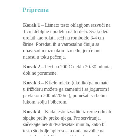
Priprema
Korak 1
– Lisnato testo oklagijom razvući na
1 cm debljine i podeliti na tri dela. Svaki deo
urolati kao rolat i seći na romboide 3-4 cm
širine. Poređati ih u vatrostalnu činiju sa
obaveznim razmakom između, jer će oni
narasti u toku pečenja.
Korak 2
– Peći na 200 C nekih 20-30 minuta,
dok ne porumene.
Korak 3
– Kiselo mleko (ukoliko ga nemate
u frižideru možete ga zameniti i sa jogurtom i
pavlakom 200ml/200ml), pomešati sa belim
lukom, solju i biberom.
Korak 4
– Kada testo izvadite iz rerne odmah
sipajte preliv preko njega. Pre serviranja,
sačekajte nekih dvadesetak minuta, kako bi
testo što bolje upilo sos, a onda navalite na