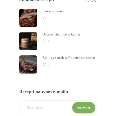
Pita sa šljivama
0
Ovsene pahuljice sa kafom
0
Rib – eye steak sa Chimichurri sosom
0
Recepti na tvom e-mailu