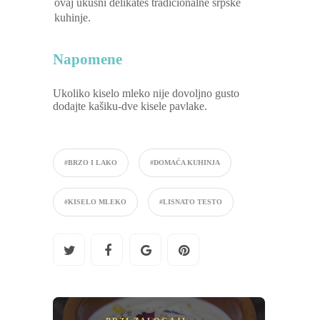
ovaj ukusni delikates tradicionalne srpske
kuhinje.
Napomene
Ukoliko kiselo mleko nije dovoljno gusto
dodajte kašiku-dve kisele pavlake.
#BRZO I LAKO
#DOMAĆA KUHINJA
#KISELO MLEKO
#LISNATO TESTO