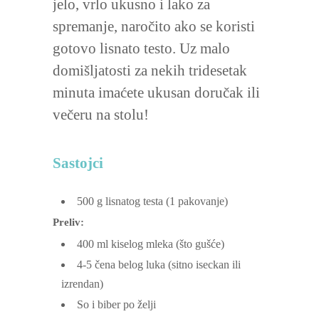
jelo, vrlo ukusno i lako za
spremanje, naročito ako se koristi
gotovo lisnato testo. Uz malo
domišljatosti za nekih tridesetak
minuta imaćete ukusan doručak ili
večeru na stolu!
Sastojci
500
g
lisnatog testa
(1 pakovanje)
Preliv:
400
ml
kiselog mleka
(što gušće)
4-5
čena
belog luka
(sitno iseckan ili
izrendan)
So i biber po želji