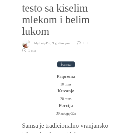
testo sa kiselim
mlekom i belim
lukom
MyTastyPot
,
9 godina pre
0
1 min
Štampaj
Priprema
10
mins
Kuvanje
20
mins
Porcija
30 zalogajčića
Samsa je tradicionalno vranjansko