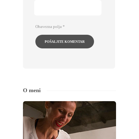
Obavezna polja
*
O meni