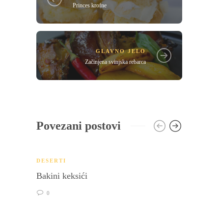
Princes krofne
GLAVNO JELO
Začinjena svinjska rebarca
Povezani postovi
DESERTI
Bakini keksići
0