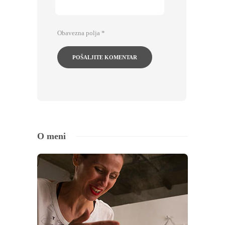
Obavezna polja
*
O meni