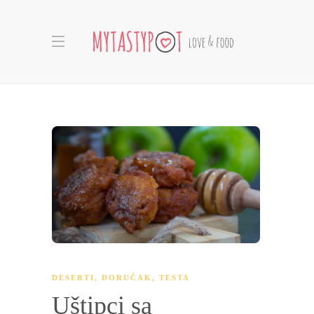
DESERTI
,
DORUČAK
,
TESTA
Uštipci sa