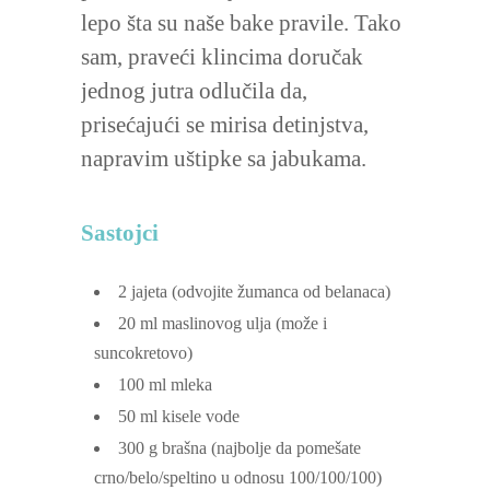
lepo šta su naše bake pravile. Tako
sam, praveći klincima doručak
jednog jutra odlučila da,
prisećajući se mirisa detinjstva,
napravim uštipke sa jabukama.
Sastojci
2
jajeta
(odvojite žumanca od belanaca)
20
ml
maslinovog ulja
(može i
suncokretovo)
100
ml
mleka
50
ml
kisele vode
300
g
brašna
(najbolje da pomešate
crno/belo/speltino u odnosu 100/100/100)