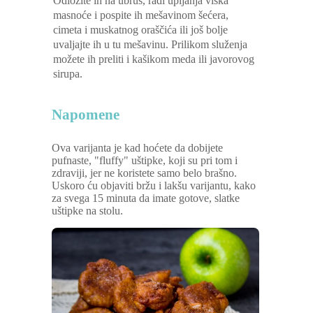
Odložite ih na ubrus, radi upijanja viška
masnoće i pospite ih mešavinom šećera,
cimeta i muskatnog oraščića ili još bolje
uvaljajte ih u tu mešavinu. Prilikom služenja
možete ih preliti i kašikom meda ili javorovog
sirupa.
Napomene
Ova varijanta je kad hoćete da dobijete
pufnaste, "fluffy" uštipke, koji su pri tom i
zdraviji, jer ne koristete samo belo brašno.
Uskoro ću objaviti bržu i lakšu varijantu, kako
za svega 15 minuta da imate gotove, slatke
uštipke na stolu.