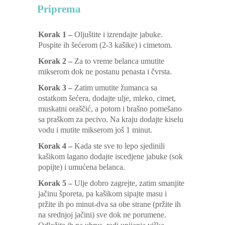
Priprema
Korak 1 –
Oljuštite i izrendajte jabuke.
Pospite ih šećerom (2-3 kašike) i cimetom.
Korak 2 –
Za to vreme belanca umutite
mikserom dok ne postanu penasta i čvrsta.
Korak 3 –
Zatim umutite žumanca sa
ostatkom šećera, dodajte ulje, mleko, cimet,
muskatni oraščić, a potom i brašno pomešano
sa praškom za pecivo. Na kraju dodajte kiselu
vodu i mutite mikserom još 1 minut.
Korak 4 –
Kada ste sve to lepo sjedinili
kašikom lagano dodajte iscedjene jabuke (sok
popijte) i umućena belanca.
Korak 5 –
Ulje dobro zagrejte, zatim smanjite
jačinu šporeta, pa kašikom sipajte masu i
pržite ih po minut-dva sa obe strane (pržite ih
na srednjoj jačini) sve dok ne porumene.