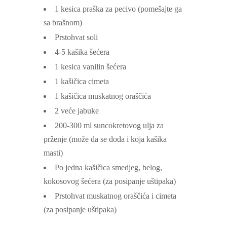
1
kesica
praška za pecivo
(pomešajte ga
sa brašnom)
Prstohvat
soli
4-5
kašika
šećera
1
kesica
vanilin šećera
1
kašičica
cimeta
1
kašičica
muskatnog oraščića
2
veće jabuke
200-300
ml
suncokretovog ulja za
prženje
(može da se doda i koja kašika
masti)
Po jedna
kašičica
smedjeg, belog,
kokosovog šećera
(za posipanje uštipaka)
Prstohvat
muskatnog oraščića i cimeta
(za posipanje uštipaka)