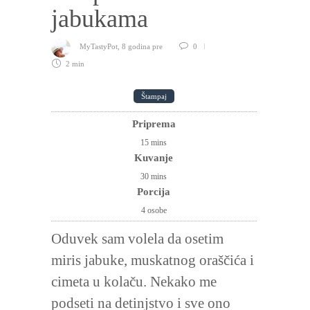
jabukama
MyTastyPot
,
8 godina pre
0
2 min
Štampaj
Priprema
15
mins
Kuvanje
30
mins
Porcija
4 osobe
Oduvek sam volela da osetim
miris jabuke, muskatnog oraščića i
cimeta u kolaču. Nekako me
podseti na detinjstvo i sve ono