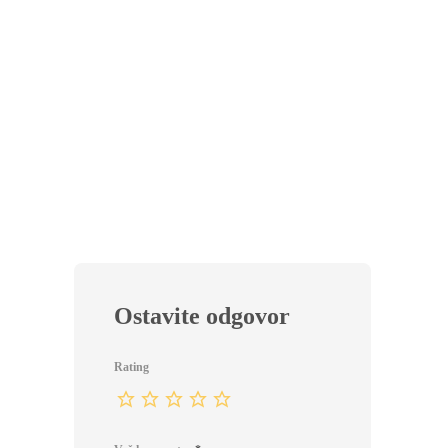
PL
DORU
Špargl
avoka
0
Ostavite odgovor
Rating