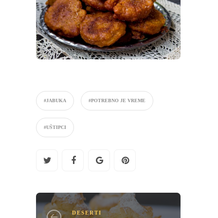
#JABUKA
#POTREBNO JE VREME
#UŠTIPCI
DESERTI