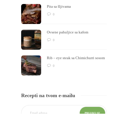
Pita sa šljivama
0
Ovsene pahuljice sa kafom
0
Rib – eye steak sa Chimichurri sosom
0
Recepti na tvom e-mailu
* Uvek sveži i originalni recepti i predlozi šta da kuvaš na