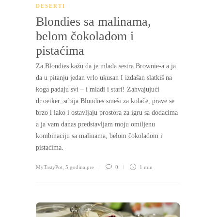
DESERTI
Blondies sa malinama,
belom čokoladom i
pistaćima
Za Blondies kažu da je mlađa sestra Brownie-a a ja
da u pitanju jedan vrlo ukusan I izdašan slatkiš na
koga padaju svi – i mladi i stari! Zahvajujući
dr.oetker_srbija Blondies smeši za kolače, prave se
brzo i lako i ostavljaju prostora za igru sa dodacima
a ja vam danas predstavljam moju omiljenu
kombinaciju sa malinama, belom čokoladom i
pistaćima.
MyTastyPot
,
5 godina pre
0
1 min