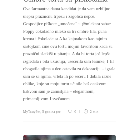
Ova šarmantna dama kandidat je da vam ozbiljno
ulepša prazničnu trpezu i zagolica nepce.
Gospodjice piškote „umočene“ u @mlekara.sabac
Poppy čokoladno mleko sa tri ombre fila, puna
krema i čokolade sa A ka kajmakom kao tajnim
sastojkom čine ovu tortu mojim favoritom kada su
praznični slatkiši u pitanju. A da bi torta još lepše
izgledala i bila ukusnija, ušećerila sam lešnike, I fil
obogatila njima a deo ostavila za dekoraciju – igrala
sam se sa njima, vrtela ih po šećeru I dobila razne
oblike, koje su moju tortu učinile baš onakvom
kakvom sam je zamišljala – elegantnom,
primamljivom I svečanom.
MyTastyPot
,
5 godina pre
0
2 min