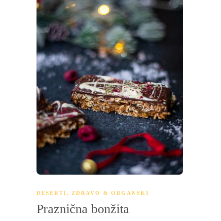
DESERTI
,
ZDRAVO & ORGANSKI
Praznična bonžita