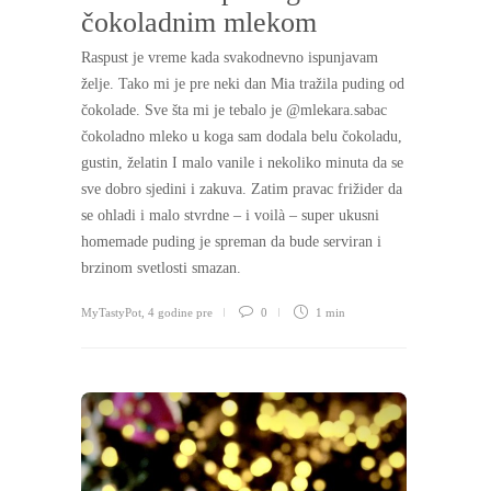
čokoladnim mlekom
Raspust je vreme kada svakodnevno ispunjavam
želje. Tako mi je pre neki dan Mia tražila puding od
čokolade. Sve šta mi je tebalo je @mlekara.sabac
čokoladno mleko u koga sam dodala belu čokoladu,
gustin, želatin I malo vanile i nekoliko minuta da se
sve dobro sjedini i zakuva. Zatim pravac frižider da
se ohladi i malo stvrdne – i voilà – super ukusni
homemade puding je spreman da bude serviran i
brzinom svetlosti smazan.
MyTastyPot
,
4 godine pre
0
1 min