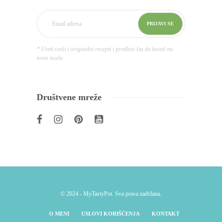
* Uvek sveži i originalni recepti i predlozi šta da kuvaš na
tvom mailu
Društvene mreže
© 2024 - MyTastyPot. Sva prava zadržana.
O MENI
USLOVI KORIŠĆENJA
KONTAKT