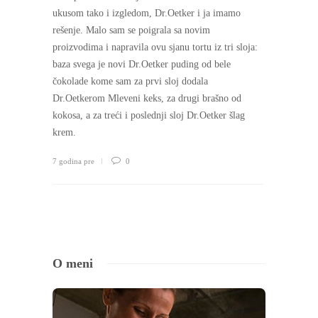
ukusom tako i izgledom, Dr.Oetker i ja imamo
rešenje. Malo sam se poigrala sa novim
proizvodima i napravila ovu sjanu tortu iz tri sloja:
baza svega je novi Dr.Oetker puding od bele
čokolade kome sam za prvi sloj dodala
Dr.Oetkerom Mleveni keks, za drugi brašno od
kokosa, a za treći i poslednji sloj Dr.Oetker šlag
krem.
7 godina pre
0
O meni