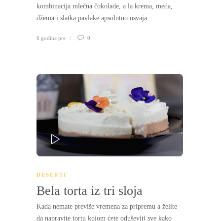
kombinacija mlečna čokolade, a la krema, meda,
džema i slatka pavlake apsolutno osvaja.
6 godina pre
0
PLAY
DESERTI
Bela torta iz tri sloja
Kada nemate previše vremena za pripremu a želite
da napravite tortu kojom ćete oduševiti sve kako