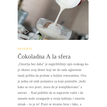
PLAY
DESERTI
Čokoladna A la sfera
„Ostavlja bez daha“ je najpribližniji opis svakoga ko
je okusio ovaj desert koji ste do sada uglavnom
imali priliku da probate u boljim restoranima. Ovo
je jedna od onih poslastice za koje pomislite „bože
kako se ovo pravi, mora da je komplikovano“ a
ustvari… Kad poželite da se napravite važni i da
unesete malo avangarde u svoju kuhinju i ostavite
utisak – to je to! Pravi se stvarno brzo i lako, a