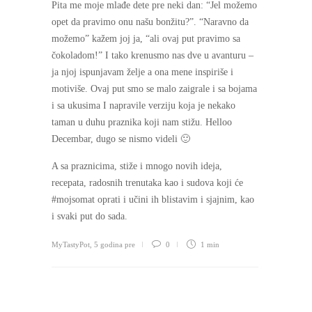
Pita me moje mlađe dete pre neki dan: “Jel možemo
opet da pravimo onu našu bonžitu?”. “Naravno da
možemo” kažem joj ja, “ali ovaj put pravimo sa
čokoladom!” I tako krenusmo nas dve u avanturu –
ja njoj ispunjavam želje a ona mene inspiriše i
motiviše. Ovaj put smo se malo zaigrale i sa bojama
i sa ukusima I napravile verziju koja je nekako
taman u duhu praznika koji nam stižu. Helloo
Decembar, dugo se nismo videli 🙂
A sa praznicima, stiže i mnogo novih ideja,
recepata, radosnih trenutaka kao i sudova koji će
#mojsomat oprati i učini ih blistavim i sjajnim, kao
i svaki put do sada.
MyTastyPot
,
5 godina pre
0
1 min