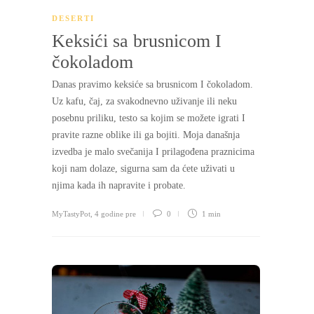
DESERTI
Keksići sa brusnicom I
čokoladom
Danas pravimo keksiće sa brusnicom I čokoladom.
Uz kafu, čaj, za svakodnevno uživanje ili neku
posebnu priliku, testo sa kojim se možete igrati I
pravite razne oblike ili ga bojiti. Moja današnja
izvedba je malo svečanija I prilagođena praznicima
koji nam dolaze, sigurna sam da ćete uživati u
njima kada ih napravite i probate.
MyTastyPot
,
4 godine pre
0
1 min