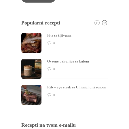
Popularni recepti
Pita sa šljivama
0
Ovsene pahuljice sa kafom
0
Rib – eye steak sa Chimichurri sosom
0
Recepti na tvom e-mailu