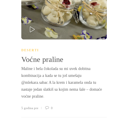
PLAY
DESERTI
Voćne praline
Maline i bela čokolada su mi uvek dobitna
kombinacija a kada se tu još umešaju
@mlekara.sabac A la krem i karamela onda tu
nastaje jedan slatkiš sa kojim nema šale – domaće
voćne praline.
5 godina pre
0