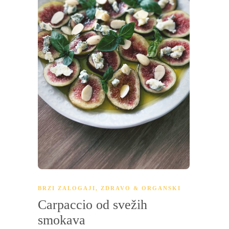
BRZI ZALOGAJI
,
ZDRAVO & ORGANSKI
Carpaccio od svežih
smokava