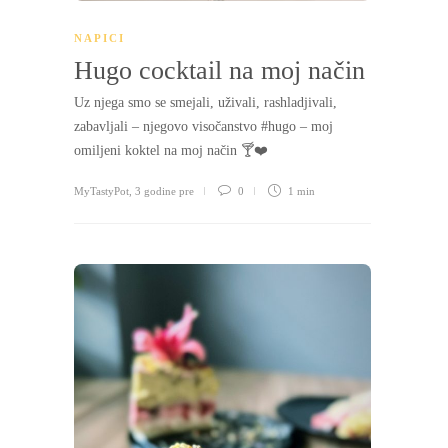
NAPICI
Hugo cocktail na moj način
Uz njega smo se smejali, uživali, rashladjivali,
zabavljali – njegovo visočanstvo #hugo – moj
omiljeni koktel na moj način 🍸❤️
MyTastyPot
,
3 godine pre
0
1 min