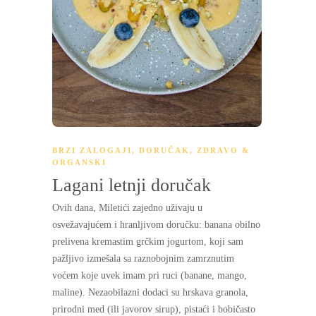
BRZI ZALOGAJI
,
DORUČAK
,
ZDRAVO &
ORGANSKI
Lagani letnji doručak
Ovih dana, Miletići zajedno uživaju u
osvežavajućem i hranljivom doručku: banana obilno
prelivena kremastim grčkim jogurtom, koji sam
pažljivo izmešala sa raznobojnim zamrznutim
voćem koje uvek imam pri ruci (banane, mango,
maline). Nezaobilazni dodaci su hrskava granola,
prirodni med (ili javorov sirup), pistaći i bobičasto