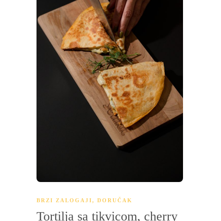
BRZI ZALOGAJI
,
DORUČAK
Tortilja sa tikvicom, cherry