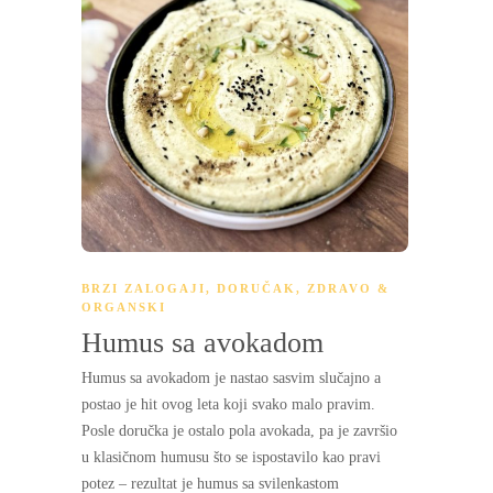
BRZI ZALOGAJI
,
DORUČAK
,
ZDRAVO &
ORGANSKI
Humus sa avokadom
Humus sa avokadom je nastao sasvim slučajno a
postao je hit ovog leta koji svako malo pravim.
Posle doručka je ostalo pola avokada, pa je završio
u klasičnom humusu što se ispostavilo kao pravi
potez – rezultat je humus sa svilenkastom