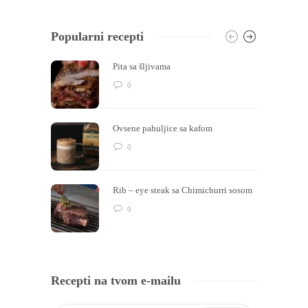
Popularni recepti
Pita sa šljivama
0
Ovsene pahuljice sa kafom
0
Rib – eye steak sa Chimichurri sosom
0
Recepti na tvom e-mailu