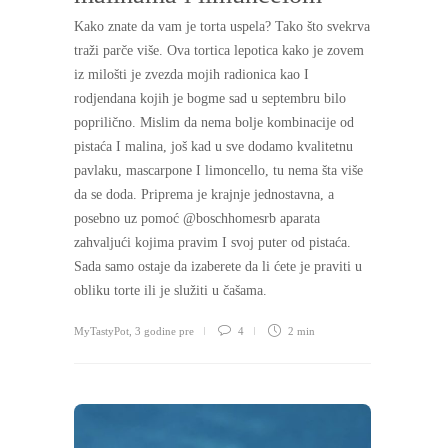
Kako znate da vam je torta uspela? Tako što svekrva
traži parče više. Ova tortica lepotica kako je zovem
iz milošti je zvezda mojih radionica kao I
rodjendana kojih je bogme sad u septembru bilo
poprilično. Mislim da nema bolje kombinacije od
pistaća I malina, još kad u sve dodamo kvalitetnu
pavlaku, mascarpone I limoncello, tu nema šta više
da se doda. Priprema je krajnje jednostavna, a
posebno uz pomoć @boschhomesrb aparata
zahvaljući kojima pravim I svoj puter od pistaća.
Sada samo ostaje da izaberete da li ćete je praviti u
obliku torte ili je služiti u čašama.
MyTastyPot
,
3 godine pre
4
2 min