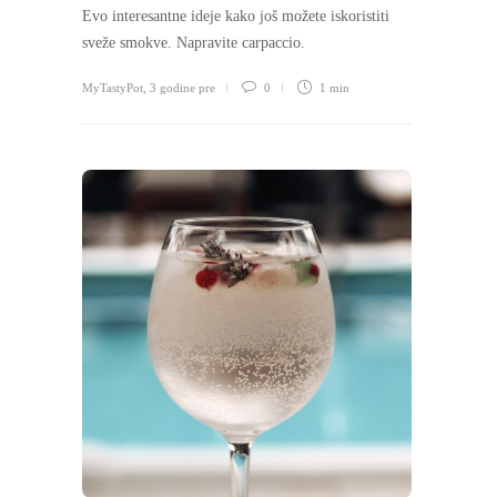
Evo interesantne ideje kako još možete iskoristiti
sveže smokve. Napravite carpaccio.
MyTastyPot
,
3 godine pre
0
1 min