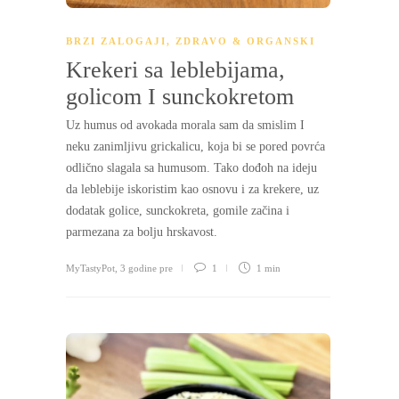
BRZI ZALOGAJI
,
ZDRAVO & ORGANSKI
Krekeri sa leblebijama,
golicom I sunckokretom
Uz humus od avokada morala sam da smislim I
neku zanimljivu grickalicu, koja bi se pored povrća
odlično slagala sa humusom. Tako dođoh na ideju
da leblebije iskoristim kao osnovu i za krekere, uz
dodatak golice, sunckokreta, gomile začina i
parmezana za bolju hrskavost.
MyTastyPot
,
3 godine pre
1
1 min