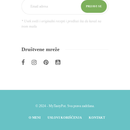
* Uvek sveži i originalni recepti i predlozi šta da kuvaš na
tvom mailu
Društvene mreže
© 2024 - MyTastyPot. Sva prava zadržana.
O MENI
USLOVI KORIŠĆENJA
KONTAKT