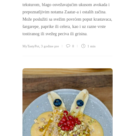
teksturom, blago osvežavajućim ukusom avokada i
prepoznatljivim notama Zaatar-a i ostalih začina.
Može poslužiti sa svežim povrćem poput krastavaca,
šargarepe, paprike ili celera, kao i uz razne vrste
tostiranog ili svežeg peciva ili grisina.
MyTastyPot
,
3 godine pre
0
1 min