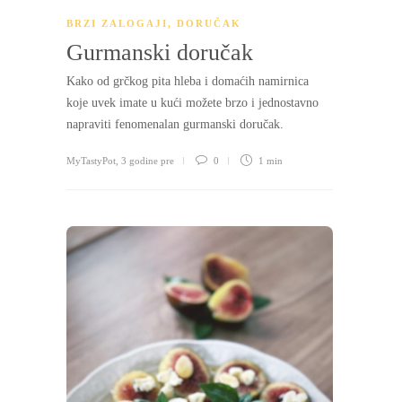
BRZI ZALOGAJI
,
DORUČAK
Gurmanski doručak
Kako od grčkog pita hleba i domaćih namirnica
koje uvek imate u kući možete brzo i jednostavno
napraviti fenomenalan gurmanski doručak.
MyTastyPot
,
3 godine pre
0
1 min