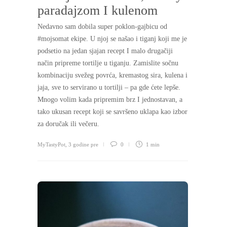
paradajzom I kulenom
Nedavno sam dobila super poklon-gajbicu od
#mojsomat ekipe. U njoj se našao i tiganj koji me je
podsetio na jedan sjajan recept I malo drugačiji
način pripreme tortilje u tiganju. Zamislite sočnu
kombinaciju svežeg povrća, kremastog sira, kulena i
jaja, sve to servirano u tortilji – pa gde ćete lepše.
Mnogo volim kada pripremim brz I jednostavan, a
tako ukusan recept koji se savršeno uklapa kao izbor
za doručak ili večeru.
MyTastyPot
,
3 godine pre
0
1 min