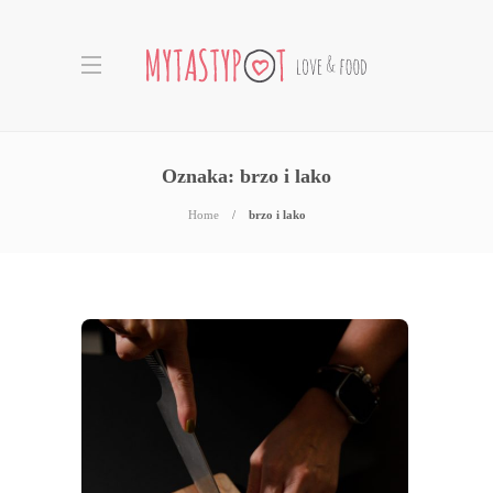
Oznaka:
brzo i lako
Home
brzo i lako