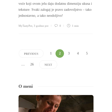
voće koji ovom jelu daju dodatnu dimenziju ukusa i
teksture. Svaki zalogaj je pravo zadovoljstvo – tako
jednostavno, a tako neodoljivo!
MyTastyPot
,
3 godine pre
0
1 min
1
2
3
4
5
PREVIOUS
…
26
NEXT
O meni