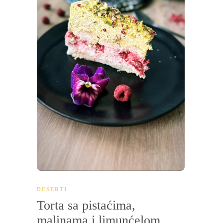
DESERTI
Torta sa pistaćima,
malinama i limunćelom