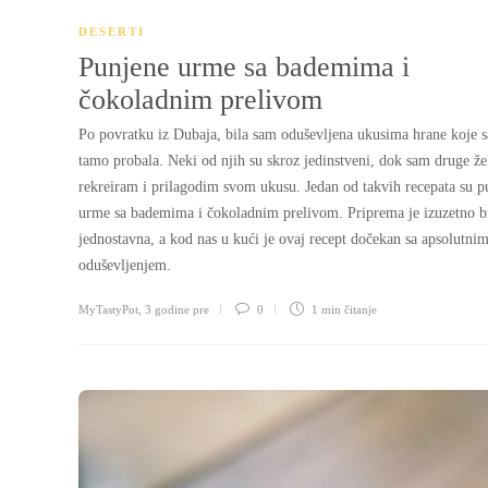
DESERTI
Punjene urme sa bademima i
čokoladnim prelivom
Po povratku iz Dubaja, bila sam oduševljena ukusima hrane koje 
tamo probala. Neki od njih su skroz jedinstveni, dok sam druge že
rekreiram i prilagodim svom ukusu. Jedan od takvih recepata su p
urme sa bademima i čokoladnim prelivom. Priprema je izuzetno b
jednostavna, a kod nas u kući je ovaj recept dočekan sa apsolutni
oduševljenjem.
MyTastyPot
,
3 godine pre
0
1 min
čitanje