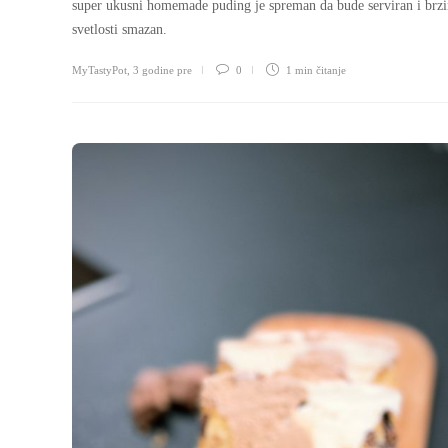
super ukusni homemade puding je spreman da bude serviran i brz
svetlosti smazan.
MyTastyPot
,
3 godine pre
0
1 min
čitanje