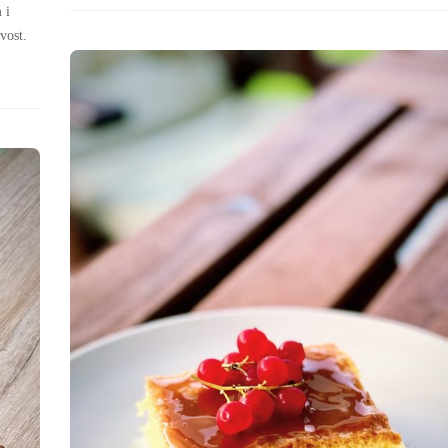
 i
vost.