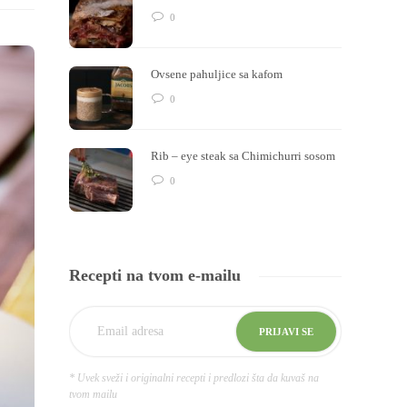
0
Ovsene pahuljice sa kafom
0
Rib – eye steak sa Chimichurri sosom
0
Recepti na tvom e-mailu
* Uvek sveži i originalni recepti i predlozi šta da kuvaš na
tvom mailu