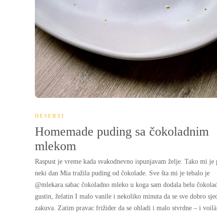
DESERTI
Homemade puding sa čokoladnim
mlekom
Raspust je vreme kada svakodnevno ispunjavam želje. Tako mi je 
neki dan Mia tražila puding od čokolade. Sve šta mi je tebalo je
@mlekara.sabac čokoladno mleko u koga sam dodala belu čokola
gustin, želatin I malo vanile i nekoliko minuta da se sve dobro sjed
zakuva. Zatim pravac frižider da se ohladi i malo stvrdne – i voilà