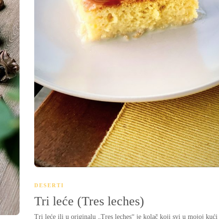
DESERTI
Tri leće (Tres leches)
Tri leće ili u originalu „Tres leches“ je kolač koji svi u mojoj kući