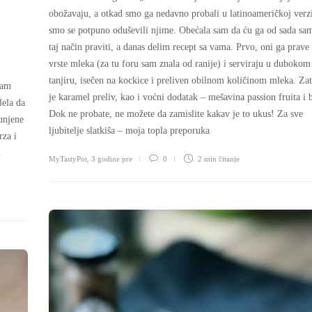
obožavaju, a otkad smo ga nedavno probali u latinoameričkoj verzij
smo se potpuno oduševili njime. Obećala sam da ću ga od sada sa
taj način praviti, a danas delim recept sa vama. Prvo, oni ga prave 
vrste mleka (za tu foru sam znala od ranije) i serviraju u dubokom
tanjiru, isečen na kockice i preliven obilnom količinom mleka. Zat
sam
je karamel preliv, kao i voćni dodatak – mešavina passion fruita i 
lela da
Dok ne probate, ne možete da zamislite kakav je to ukus! Za sve
unjene
ljubitelje slatkiša – moja topla preporuka
rza i
m
MyTastyPot
,
3 godine pre
0
2 min
čitanje