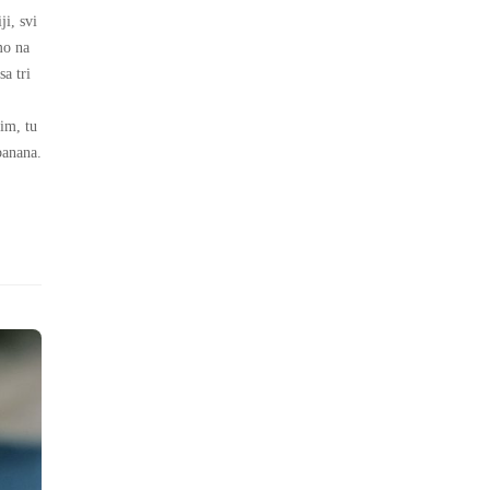
i, svi
mo na
sa tri
im, tu
banana.