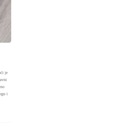
ći je
lavni
rno
ogu i