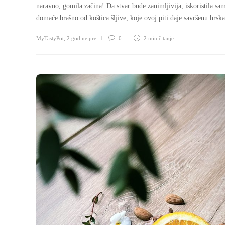
naravno, gomila začina! Da stvar bude zanimljivija, iskoristila sam
domaće brašno od koštica šljive, koje ovoj piti daje savršenu hrska
MyTastyPot
,
2 godine pre
0
2 min
čitanje