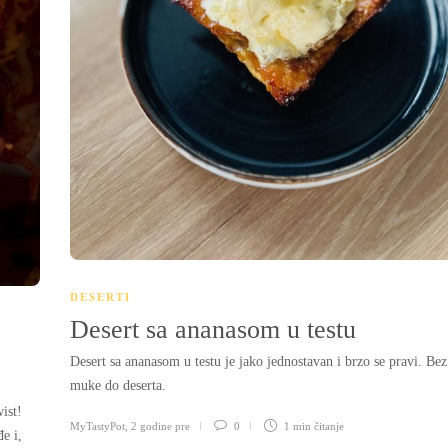
DESERTI
Desert sa ananasom u testu
Desert sa ananasom u testu je jako jednostavan i brzo se pravi. Be
muke do deserta.
ist!
MyTastyPot
,
2 godine pre
0
1 min
čitanje
e i,