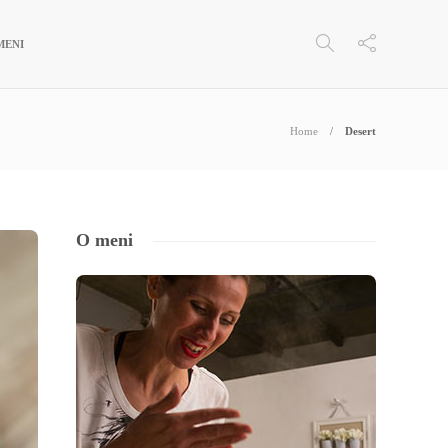
MENI
Home
Desert
O meni