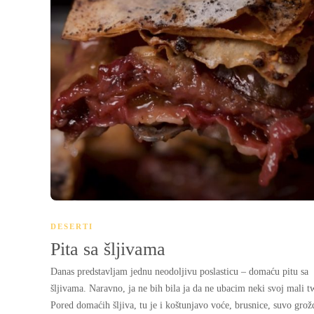
DESERTI
Pita sa šljivama
Danas predstavljam jednu neodoljivu poslasticu – domaću pitu sa
šljivama. Naravno, ja ne bih bila ja da ne ubacim neki svoj mali tw
Pored domaćih šljiva, tu je i koštunjavo voće, brusnice, suvo grožđ