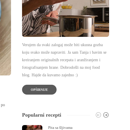
Verujem da svaki zalogaj može biti ukusna gozba
koju svako može napraviti. Ja sam Tanja i bavim se
kreiranjem originalnih recepata i aranžiranjem i
fotografisanjem hrane. Dobrodošli na moj food
blog. Hajde da kuvamo zajedno :)
OPŠIRNIJE
z po
Popularni recepti
Pita sa šljivama