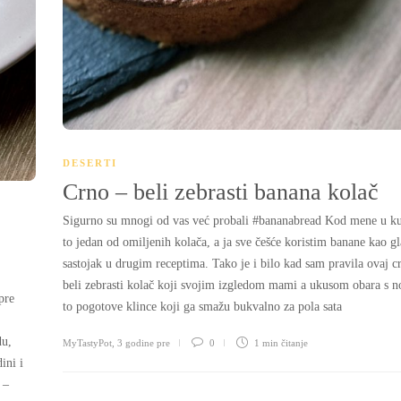
DESERTI
Crno – beli zebrasti banana kolač
Sigurno su mnogi od vas već probali #bananabread Kod mene u ku
to jedan od omiljenih kolača, a ja sve češće koristim banane kao g
sastojak u drugim receptima. Tako je i bilo kad sam pravila ovaj c
beli zebrasti kolač koji svojim izgledom mami a ukusom obara s n
pre
to pogotove klince koji ga smažu bukvalno za pola sata
du,
MyTastyPot
,
3 godine pre
0
1 min
čitanje
ini i
 –