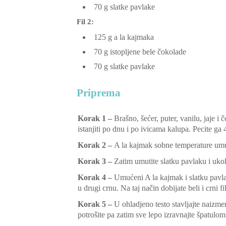
70
g
slatke pavlake
Fil 2:
125
g
a la kajmaka
70
g
istopljene bele čokolade
70
g
slatke pavlake
Priprema
Korak 1 –
Brašno, šećer, puter, vanilu, jaje i
istanjiti po dnu i po ivicama kalupa. Pecite ga
Korak 2 –
A la kajmak sobne temperature umu
Korak 3 –
Zatim umutite slatku pavlaku i ukol
Korak 4 –
Umućeni A la kajmak i slatku pavlak
u drugi crnu. Na taj način dobijate beli i crni fil
Korak 5 –
U ohladjeno testo stavljajte naizme
potrošite pa zatim sve lepo izravnajte špatulom