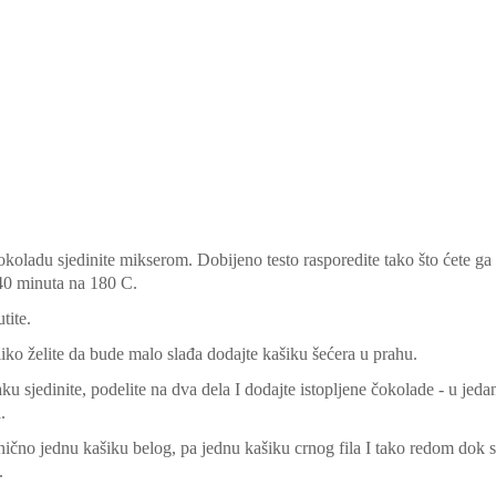
 čokoladu sjedinite mikserom. Dobijeno testo rasporedite tako što ćete ga
 40 minuta na 180 C.
tite.
iko želite da bude malo slađa dodajte kašiku šećera u prahu.
u sjedinite, podelite na dva dela I dodajte istopljene čokolade - u jeda
.
nično jednu kašiku belog, pa jednu kašiku crnog fila I tako redom dok 
.