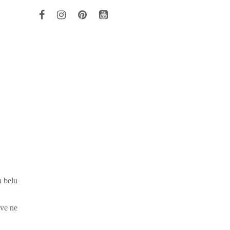
n belu
sve ne