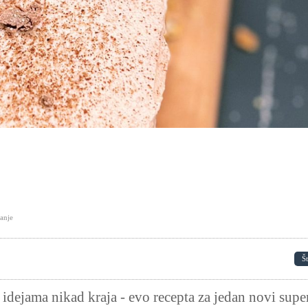
tanje
Š