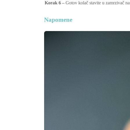
Korak 6 –
Gotov kolač stavite u zamrzivač na 
Napomene