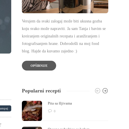
Verujem da svaki zalogaj može biti ukusna gozba
koju svako može napraviti. Ja sam Tanja i bavim se
kreiranjem originalnih recepata i aranžiranjem i
fotografisanjem hrane. Dobrodošli na moj food
blog. Hajde da kuvamo zajedno :)
OPŠIRNIJE
Popularni recepti
Pita sa šljivama
tampaj
0