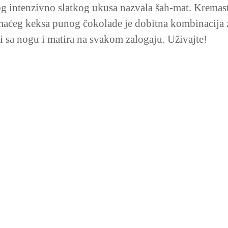
g intenzivno slatkog ukusa nazvala šah-mat. Kremasti
aćeg keksa punog čokolade je dobitna kombinacija 
ri sa nogu i matira na svakom zalogaju. Uživajte!