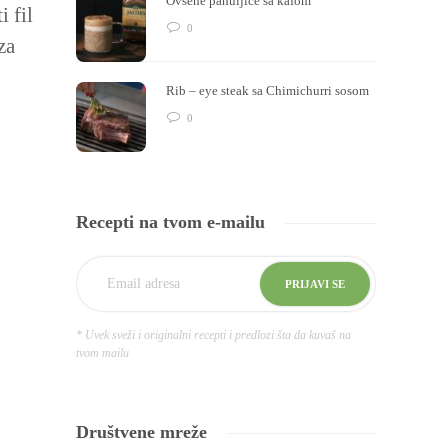
Ovsene pahuljice sa kafom
 fil
0
za
Rib – eye steak sa Chimichurri sosom
0
Recepti na tvom e-mailu
* Uvek sveži i originalni recepti i predlozi šta da kuvaš na
tvom mailu
Društvene mreže