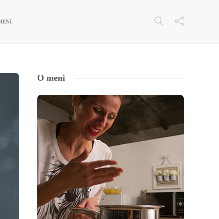
MENI
O meni