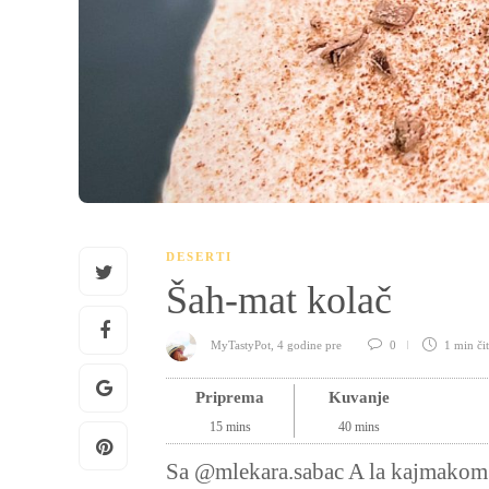
DESERTI
Šah-mat kolač
MyTastyPot
,
4 godine pre
0
1 min
či
Priprema
Kuvanje
15
mins
40
mins
Sa @mlekara.sabac A la kajmakom idejama nikad kraja - evo recepta za jedan novi super