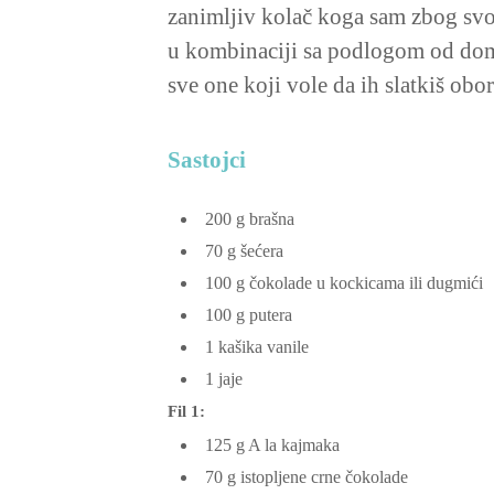
zanimljiv kolač koga sam zbog svo
u kombinaciji sa podlogom od dom
sve one koji vole da ih slatkiš obo
Sastojci
200
g
brašna
70
g
šećera
100
g
čokolade
u kockicama ili dugmići
100
g
putera
1
kašika vanile
1
jaje
Fil 1:
125
g
A la kajmaka
70
g
istopljene crne čokolade