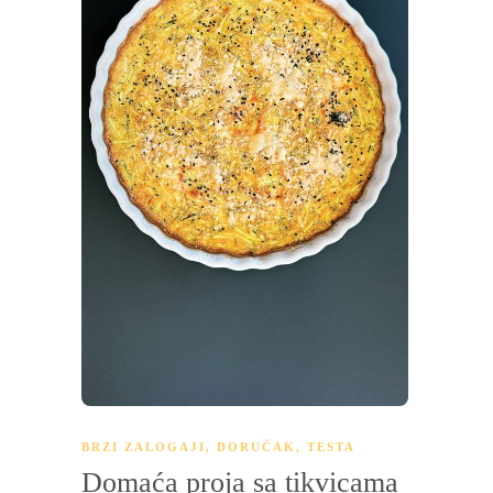
BRZI ZALOGAJI
,
DORUČAK
,
TESTA
Domaća proja sa tikvicama