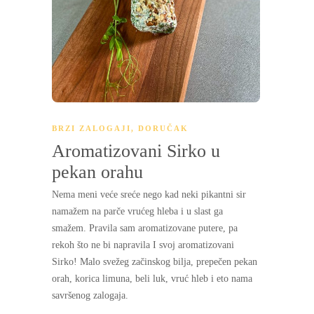
BRZI ZALOGAJI
,
DORUČAK
Aromatizovani Sirko u
pekan orahu
Nema meni veće sreće nego kad neki pikantni sir
namažem na parče vrućeg hleba i u slast ga
smažem. Pravila sam aromatizovane putere, pa
rekoh što ne bi napravila I svoj aromatizovani
Sirko! Malo svežeg začinskog bilja, prepečen pekan
orah, korica limuna, beli luk, vruć hleb i eto nama
savršenog zalogaja.