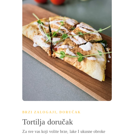
BRZI ZALOGAJI
,
DORUČAK
Tortilja doručak
Za sve vas koji volite brze, lake I ukusne obroke