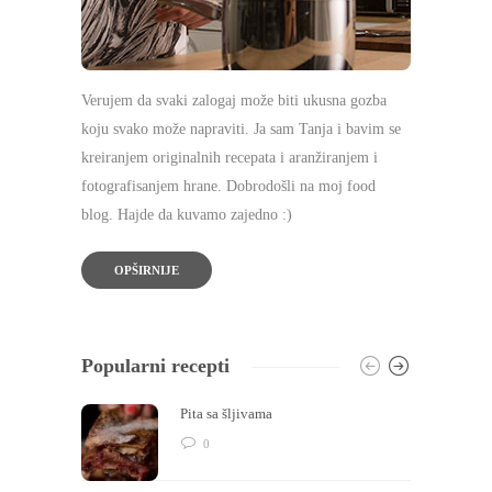
Verujem da svaki zalogaj može biti ukusna gozba
koju svako može napraviti. Ja sam Tanja i bavim se
kreiranjem originalnih recepata i aranžiranjem i
fotografisanjem hrane. Dobrodošli na moj food
blog. Hajde da kuvamo zajedno :)
OPŠIRNIJE
Popularni recepti
Pita sa šljivama
0