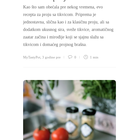
Kao što sam obećala pre nekog vremena, evo
recepta za proju sa tikvicom. Priprema je
jednostavna, slična kao i za klasičnu proju, ali sa
dodatkom ukusnog sira, sveže tikvice, aromatičnog
zaatar začina i mirođije koji se sjajnu slažu sa
tikvicom i domaćeg projnog brašna.
MyTastyPot
,
3 godine pre
0
1 min