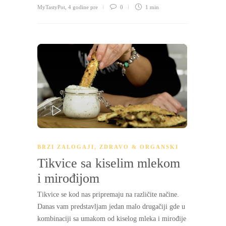
MyTastyPot
,
4 godine pre
0
1 min
PLAY
BRZI ZALOGAJI
,
ZDRAVO & ORGANSKI
Tikvice sa kiselim mlekom
i mirođijom
Tikvice se kod nas pripremaju na različite načine.
Danas vam predstavljam jedan malo drugačiji gde u
kombinaciji sa umakom od kiselog mleka i mirođije