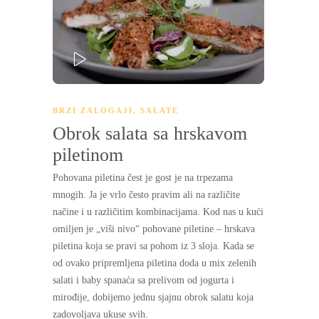
PLAY
BRZI ZALOGAJI
,
SALATE
Obrok salata sa hrskavom
piletinom
Pohovana piletina čest je gost je na trpezama
mnogih. Ja je vrlo često pravim ali na različite
načine i u različitim kombinacijama. Kod nas u kući
omiljen je „viši nivo“ pohovane piletine – hrskava
piletina koja se pravi sa pohom iz 3 sloja. Kada se
od ovako pripremljena piletina doda u mix zelenih
salati i baby spanaća sa prelivom od jogurta i
mirođije, dobijemo jednu sjajnu obrok salatu koja
zadovoljava ukuse svih.