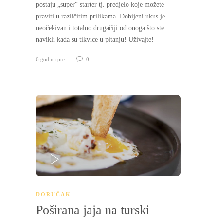
postaju „super“ starter tj. predjelo koje možete
praviti u različitim prilikama. Dobijeni ukus je
neočekivan i totalno drugačiji od onoga što ste
navikli kada su tikvice u pitanju! Uživajte!
6 godina pre
0
PLAY
DORUČAK
Poširana jaja na turski