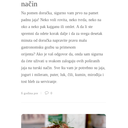
način
Na pomen doručka, sigurno vam prvo na pamet
padnu jaja! Neko voli rovita, neko tvrda, neko na
oko a neko pak kajganu ili omlet. A da li ste
spremni da odete korak dalje i da za svega desetak
minuta od doručka napravite pravu malu
gastronomsku gozbu sa primesom
orijenta? Ako je vaš odgovor da, onda sam sigurna
da ćete uživati u svakom zalogaju ovih poširanih
jaja na turski način. Sve šta vam je potrebno su jaja,
jogurt i mileram, puter, luk, čili, kumin, mirođija i
tost hleb za serviranje.
6 godina pre
0