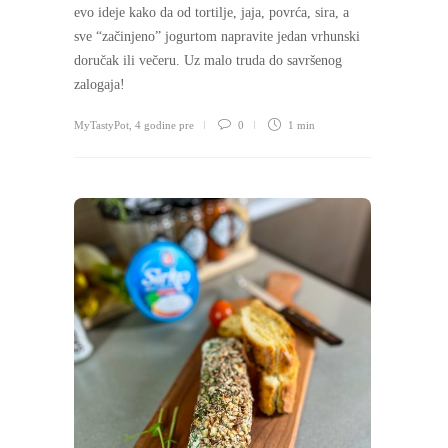
evo ideje kako da od tortilje, jaja, povrća, sira, a
sve “začinjeno” jogurtom napravite jedan vrhunski
doručak ili večeru. Uz malo truda do savršenog
zalogaja!
MyTastyPot
,
4 godine pre
0
1 min