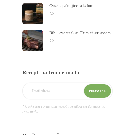
Ovsene pahuljice sa kafom
0
Rib – eye steak sa Chimichurri sosom
0
Recepti na tvom e-mailu
* Uvek sveži i originalni recepti i predlozi šta da kuvaš na
tvom mailu