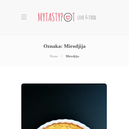
Oznaka:
Mirodjija
Home
Mirodjija