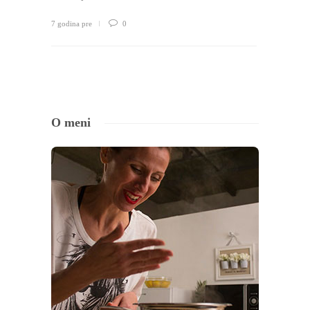
7 godina pre
0
O meni