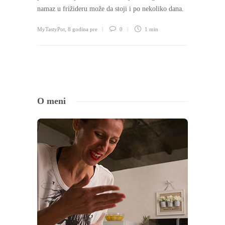
namaz u frižideru može da stoji i po nekoliko dana.
MyTastyPot
,
8 godina pre
0
1 min
O meni