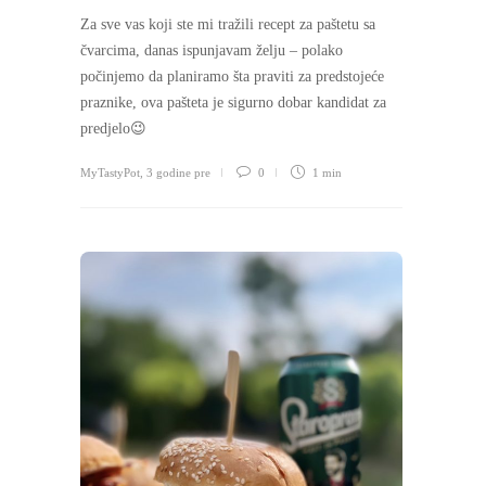
Za sve vas koji ste mi tražili recept za paštetu sa
čvarcima, danas ispunjavam želju – polako
počinjemo da planiramo šta praviti za predstojeće
praznike, ova pašteta je sigurno dobar kandidat za
predjelo😉
MyTastyPot
,
3 godine pre
0
1 min