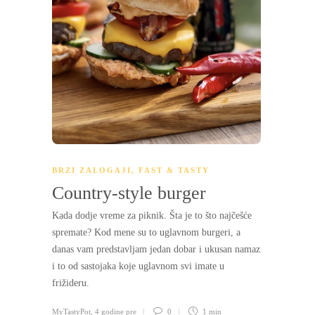
BRZI ZALOGAJI
,
FAST & TASTY
Country-style burger
Kada dodje vreme za piknik. Šta je to što najčešće
spremate? Kod mene su to uglavnom burgeri, a
danas vam predstavljam jedan dobar i ukusan namaz
i to od sastojaka koje uglavnom svi imate u
frižideru.
MyTastyPot
,
4 godine pre
0
1 min