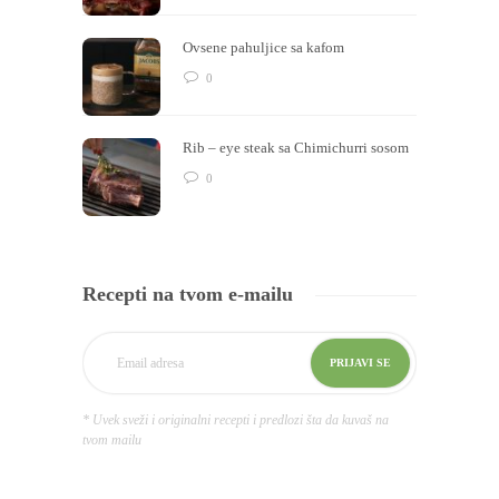
Ovsene pahuljice sa kafom
0
Rib – eye steak sa Chimichurri sosom
0
Recepti na tvom e-mailu
* Uvek sveži i originalni recepti i predlozi šta da kuvaš na
tvom mailu