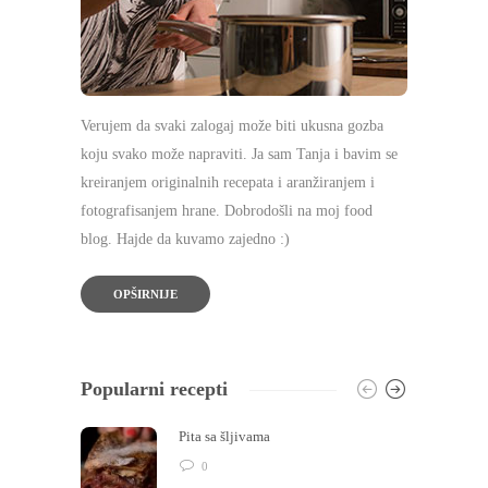
Verujem da svaki zalogaj može biti ukusna gozba
koju svako može napraviti. Ja sam Tanja i bavim se
kreiranjem originalnih recepata i aranžiranjem i
fotografisanjem hrane. Dobrodošli na moj food
blog. Hajde da kuvamo zajedno :)
OPŠIRNIJE
Popularni recepti
Pita sa šljivama
0