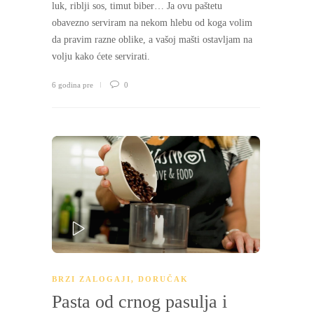
luk, riblji sos, timut biber… Ja ovu paštetu
obavezno serviram na nekom hlebu od koga volim
da pravim razne oblike, a vašoj mašti ostavljam na
volju kako ćete servirati.
6 godina pre
0
PLAY
BRZI ZALOGAJI
,
DORUČAK
Pasta od crnog pasulja i