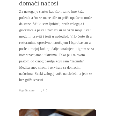
domaći naćosi
Za nekoga je starter kao što i samo ime kaže
početak a što se mene tiče tu priča opušteno može
da stane. Veliki sam ljubitelj brzih zalogaja i
grickalica a paste i namazi su na vrhu moje liste i
mogu ih praviti i jesti u nedogled. Vrlo često ih u
restoranima opsesivno naručujem I isprobavam a
posle u mojoj kuhinji dalje istražujem i igram se sa
kombinacijama i ukusima. Tako je i sa ovom
pastom od crnog pasulja koju sam “začinila”
Mediteraneo sirom i servirala sa domaćim
naćosima. Svaki zalogaj vuče na sledeći, a jede se
bez griže savesti
6 godina pre
0