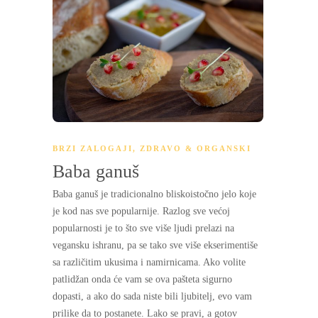
BRZI ZALOGAJI
,
ZDRAVO & ORGANSKI
Baba ganuš
Baba ganuš je tradicionalno bliskoistočno jelo koje
je kod nas sve popularnije. Razlog sve većoj
popularnosti je to što sve više ljudi prelazi na
vegansku ishranu, pa se tako sve više ekserimentiše
sa različitim ukusima i namirnicama. Ako volite
patlidžan onda će vam se ova pašteta sigurno
dopasti, a ako do sada niste bili ljubitelj, evo vam
prilike da to postanete. Lako se pravi, a gotov