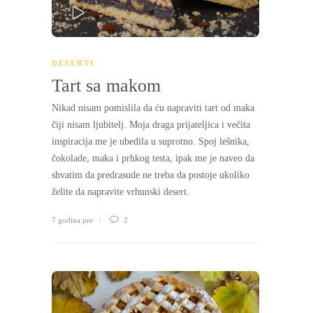
PLAY
DESERTI
Tart sa makom
Nikad nisam pomislila da ću napraviti tart od maka
čiji nisam ljubitelj. Moja draga prijateljica i večita
inspiracija me je ubedila u suprotno. Spoj lešnika,
čokolade, maka i prhkog testa, ipak me je naveo da
shvatim da predrasude ne treba da postoje ukoliko
želite da napravite vrhunski desert.
7 godina pre
2