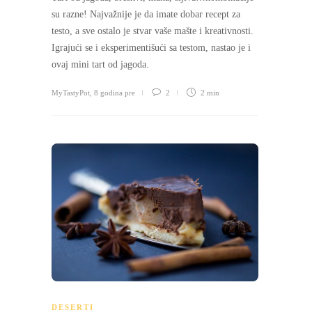
su razne! Najvažnije je da imate dobar recept za
testo, a sve ostalo je stvar vaše mašte i kreativnosti.
Igrajući se i eksperimentišući sa testom, nastao je i
ovaj mini tart od jagoda.
MyTastyPot
,
8 godina pre
2
2 min
DESERTI