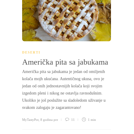
DESERTI
Američka pita sa jabukama
Američka pita sa jabukama je jedan od omiljenih
kolača mojh ukućana. Autentičnog ukusa, ovo je
jedan od onih jednostavnijih kolača koji svojim
izgedom pleni i nikog ne ostavlja ravnodušnim.
Ukoliko je još poslužite sa sladoledom uživanje u
svakom zalogaju je zagarantovano!
MyTastyPot
,
8 godina pre
11
1 min