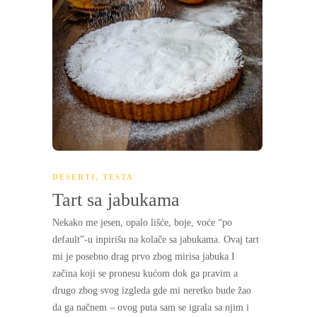
DESERTI
,
TESTA
Tart sa jabukama
Nekako me jesen, opalo lišće, boje, voće “po
default”-u inpirišu na kolače sa jabukama. Ovaj tart
mi je posebno drag prvo zbog mirisa jabuka I
začina koji se pronesu kućom dok ga pravim a
drugo zbog svog izgleda gde mi neretko bude žao
da ga načnem – ovog puta sam se igrala sa njim i