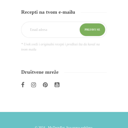
Recepti na tvom e-mailu
* Uvek sveži i originalni recepti i predlozi šta da kuvaš na
tvom mailu
Društvene mreže
© 2024 - MyTastyPot. Sva prava zadržana.