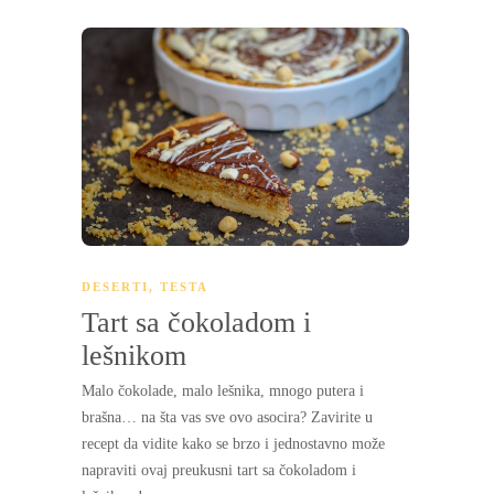
DESERTI
,
TESTA
Tart sa čokoladom i
lešnikom
Malo čokolade, malo lešnika, mnogo putera i
brašna… na šta vas sve ovo asocira? Zavirite u
recept da vidite kako se brzo i jednostavno može
napraviti ovaj preukusni tart sa čokoladom i