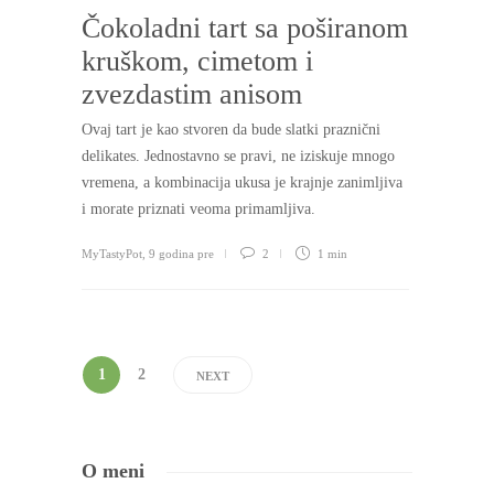
Čokoladni tart sa poširanom
kruškom, cimetom i
zvezdastim anisom
Ovaj tart je kao stvoren da bude slatki praznični
delikates. Jednostavno se pravi, ne iziskuje mnogo
vremena, a kombinacija ukusa je krajnje zanimljiva
i morate priznati veoma primamljiva.
MyTastyPot
,
9 godina pre
2
1 min
1
2
NEXT
O meni