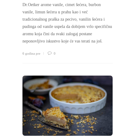
Dr.Oetker arome vanile, cimet šećera, burbon
vanile, limun šećera u prahu kao i već
tradicionalnog praška za pecivo, vanilin šećera i
pudinga od vanile uspela da dobijem vrlo specifičnu
aromu koja čini da svaki zalogaj postane
neponovljivo iskustvo koje će vas terati na još.
6 godina pre
0