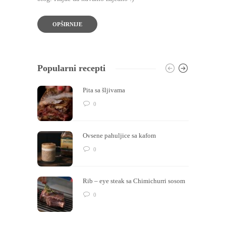
OPŠIRNIJE
Popularni recepti
Pita sa šljivama
0
Ovsene pahuljice sa kafom
0
Rib – eye steak sa Chimichurri sosom
0