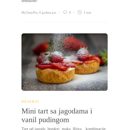
lešnikom!
MyTastyPot
,
8 godina pre
0
1 min
DESERTI
Mini tart sa jagodama i
vanil pudingom
Tart od jagoda, breskvi, maka, šljiva…kombinacije