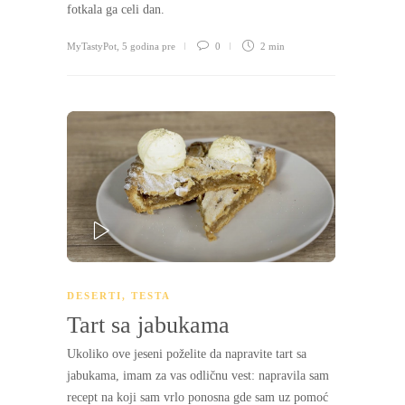
fotkala ga celi dan.
MyTastyPot
,
5 godina pre
0
2 min
PLAY
DESERTI
,
TESTA
Tart sa jabukama
Ukoliko ove jeseni poželite da napravite tart sa
jabukama, imam za vas odličnu vest: napravila sam
recept na koji sam vrlo ponosna gde sam uz pomoć