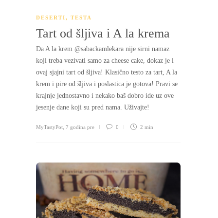
DESERTI
,
TESTA
Tart od šljiva i A la krema
Da A la krem @sabackamlekara nije sirni namaz
koji treba vezivati samo za cheese cake, dokaz je i
ovaj sjajni tart od šljiva! Klasično testo za tart, A la
krem i pire od šljiva i poslastica je gotova! Pravi se
krajnje jednostavno i nekako baš dobro ide uz ove
jesenje dane koji su pred nama. Uživajte!
MyTastyPot
,
7 godina pre
0
2 min