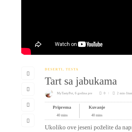
DESERTI
,
TESTA
Tart sa jabukama
MyTastyPot
,
6 godina pre
0
2 min
čita
Priprema
Kuvanje
40
mins
40
mins
Ukoliko ove jeseni poželite da napravite tart sa jabukama, imam za vas odličnu vest: