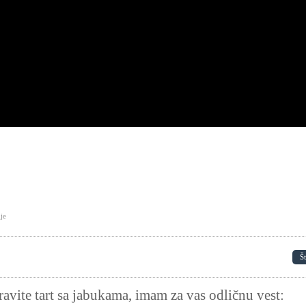
nje
Š