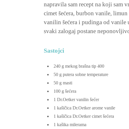
napravila sam recept na koji sam
cimet šećera, burbon vanile, limun 
vanilin šećera i pudinga od vanile
svaki zalogaj postane neponovljivo 
Sastojci
240
g
mekog brašna
tip 400
50
g
putera
sobne temperature
50
g
masti
100
g
šećera
1
Dr.Oetker vanilin šećer
1
kašičica Dr.Oetker arome vanile
1
kašičica Dr.Oetker cimet šećera
1
kašika milerama