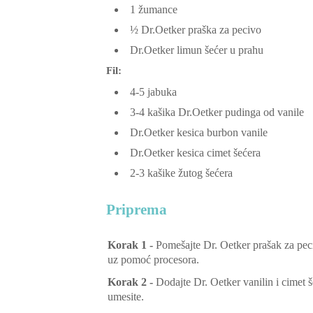
1
žumance
½
Dr.Oetker praška za pecivo
Dr.Oetker limun šećer u prahu
Fil:
4-5
jabuka
3-4
kašika Dr.Oetker pudinga od vanile
Dr.Oetker kesica burbon vanile
Dr.Oetker kesica cimet šećera
2-3
kašike žutog šećera
Priprema
Korak 1 -
Pomešajte Dr. Oetker prašak za peciv
uz pomoć procesora.
Korak 2 -
Dodajte Dr. Oetker vanilin i cimet š
umesite.