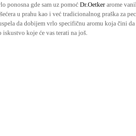
 vrlo ponosna gde sam uz pomoć
Dr.Oetker
arome vanil
šećera u prahu kao i već tradicionalnog praška za pec
 uspela da dobijem vrlo specifičnu aromu koja čini da
iskustvo koje će vas terati na još.