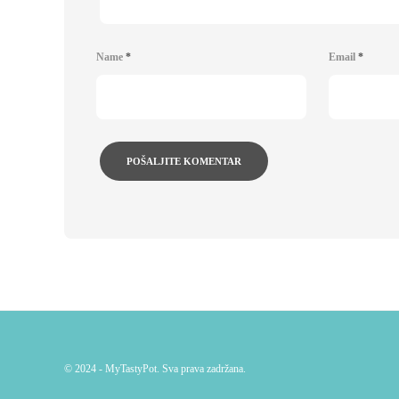
Name
*
Email
*
© 2024 - MyTastyPot. Sva prava zadržana.