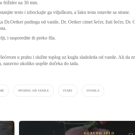
 u frižider na 30 min.
anjite testo i izbockajte ga viljuškom, a šaku testa ostavite sa strane.
ka Dr.Oetker pudinga od vanile, Dr. Oetker cimet šećer, žuti šećer, Dr. 
sta.
ji, i rasporedite ih preko fila.
šećerom u prahu i služite toplog uz kuglu sladoleda od vanile. Ali da zn
n, naravno ukoliko uopšte dočeka do tada.
EME
#PUDING OD VANILE
#TART
#VANILA
GLAVNO JELO