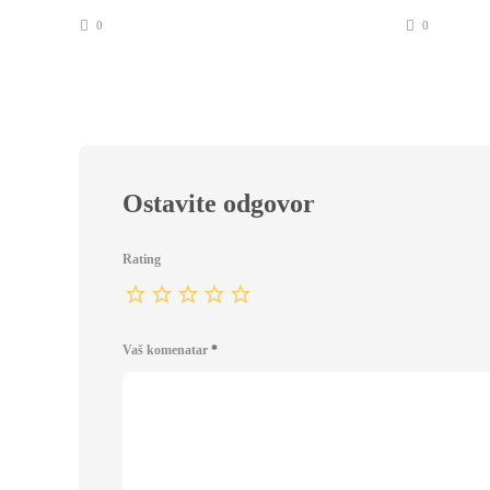
0
0
Ostavite odgovor
Rating
Vaš komenatar
*