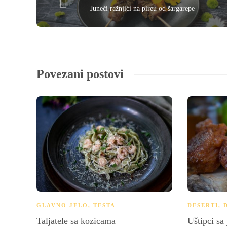
Juneći ražnjići na pireu od šargarepe
Povezani postovi
GLAVNO JELO
,
TESTA
DESERTI
,
Taljatele sa kozicama
Uštipci sa