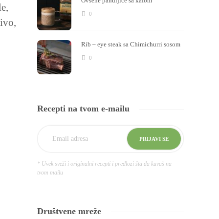
Ovsene pahuljice sa kafom
e,
0
ivo,
Rib – eye steak sa Chimichurri sosom
0
Recepti na tvom e-mailu
* Uvek sveži i originalni recepti i predlozi šta da kuvaš na
tvom mailu
Društvene mreže