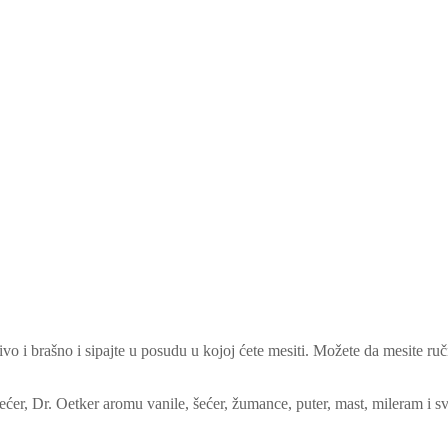
o i brašno i sipajte u posudu u kojoj ćete mesiti. Možete da mesite ručn
ećer, Dr. Oetker aromu vanile, šećer, žumance, puter, mast, mileram i s