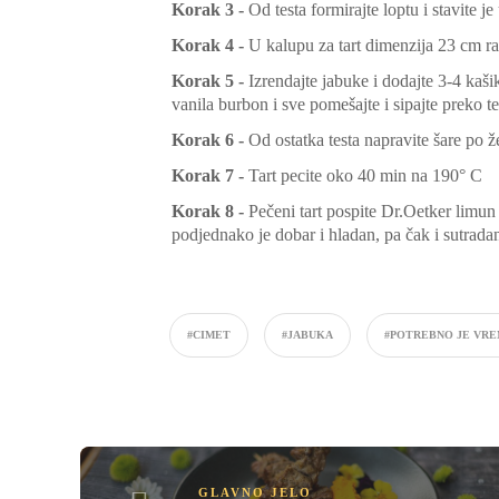
Korak 3 -
Od testa formirajte loptu i stavite je
Korak 4 -
U kalupu za tart dimenzija 23 cm rast
Korak 5 -
Izrendajte jabuke i dodajte 3-4 kaši
vanila burbon i sve pomešajte i sipajte preko te
Korak 6 -
Od ostatka testa napravite šare po žel
Korak 7 -
Tart pecite oko 40 min na 190° C
Korak 8 -
Pečeni tart pospite Dr.Oetker limun 
podjednako je dobar i hladan, pa čak i sutrada
#CIMET
#JABUKA
#POTREBNO JE VR
GLAVNO JELO