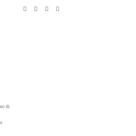
o ili
ve