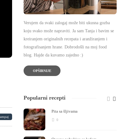
Verujem da svaki zalogaj može biti ukusna gozba
koju svako može napraviti. Ja sam Tanja i bavim se
kreiranjem originalnih recepata i aranžiranjem i
fotografisanjem hrane. Dobrodošli na moj food
blog. Hajde da kuvamo zajedno :)
OPŠIRNIJE
Popularni recepti
Pita sa šljivama
tampaj
0