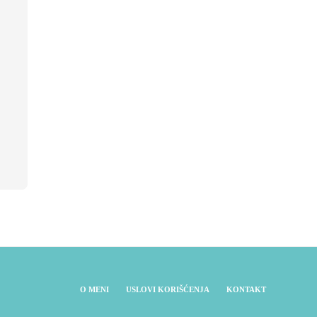
O MENI
USLOVI KORIŠĆENJA
KONTAKT