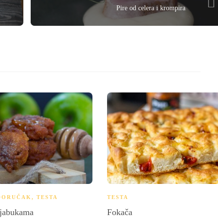
Pire od celera i krompira
DORUČAK
,
TESTA
TESTA
 jabukama
Fokača