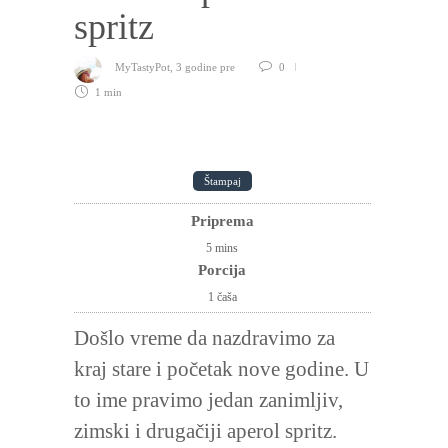
spritz
MyTastyPot
,
3 godine pre
0
1 min
Štampaj
Priprema
5
mins
Porcija
1 čaša
Došlo vreme da nazdravimo za
kraj stare i početak nove godine. U
to ime pravimo jedan zanimljiv,
zimski i drugačiji aperol spritz.