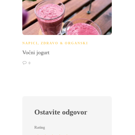
NAPICI
,
ZDRAVO & ORGANSKI
NAPIC
Voćni jogurt
Čaj od
0
0
Ostavite odgovor
Rating