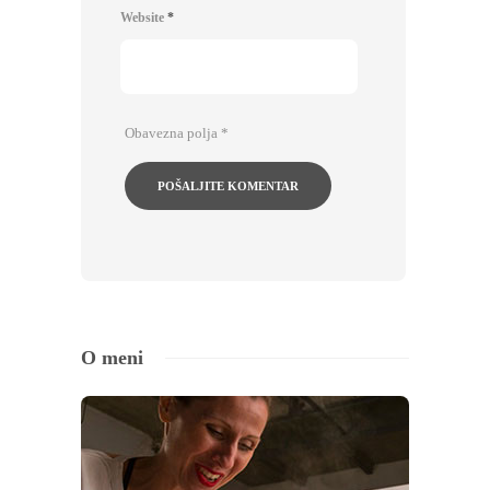
Website
*
Obavezna polja
*
O meni