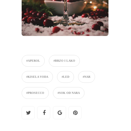
#APEROL
#BRZO I LAKO
#KISELA VODA
#LED
#NAR
#PROSECCO
#SOK OD NARA