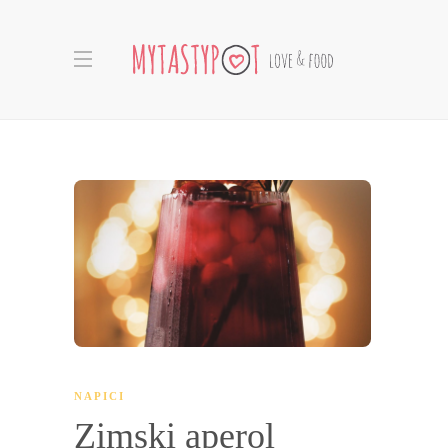
NAPICI
Zimski aperol