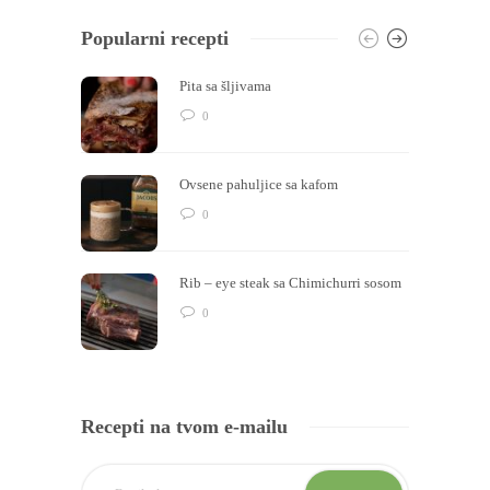
Popularni recepti
Pita sa šljivama
0
Ovsene pahuljice sa kafom
0
Rib – eye steak sa Chimichurri sosom
0
Recepti na tvom e-mailu