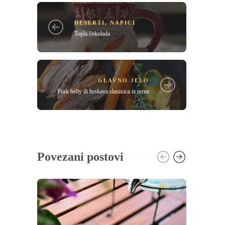
DESERTI
,
NAPICI
Topla čokolada
GLAVNO JELO
Pork belly ili hrskava slaninica iz rerne
Povezani postovi