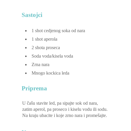
Sastojci
1
shot cedjenog soka od nara
1
shot aperola
2
shota proseca
Soda voda/kisela voda
Zrna nara
Mnogo kockica leda
Priprema
U čašu stavite led, pa sipajte sok od nara,
zatim aperol, pa proseco i kiselu vodu ili sodu.
Na kraju ubacite i koje zrno nara i promešajte.