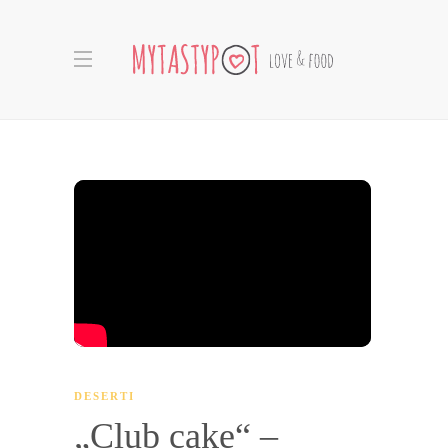
DESERTI
„Club cake“ –