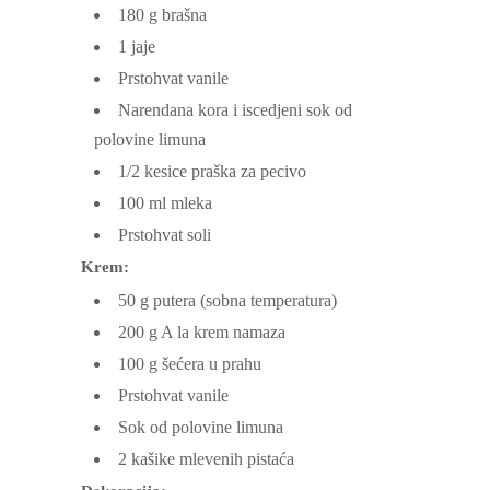
180
g
brašna
1
jaje
Prstohvat vanile
Narendana kora i iscedjeni sok od
polovine limuna
1/2
kesice praška za pecivo
100
ml
mleka
Prstohvat soli
Krem:
50
g
putera
(sobna temperatura)
200
g
A la krem namaza
100
g
šećera u prahu
Prstohvat vanile
Sok od polovine limuna
2
kašike
mlevenih pistaća