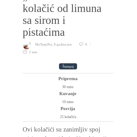
kolačić od limuna
sa sirom i
pistaćima
MyTastyPot
,
8 godina pre
0
2 min
Štampaj
Priprema
30
mins
Kuvanje
10
mins
Porcija
25 kolačića
Ovi kolačići su zanimljiv spoj