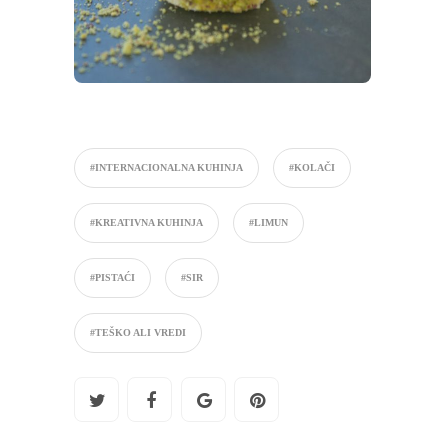
#INTERNACIONALNA KUHINJA
#KOLAČI
#KREATIVNA KUHINJA
#LIMUN
#PISTAĆI
#SIR
#TEŠKO ALI VREDI