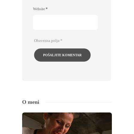
Website
*
Obavezna polja
*
O meni