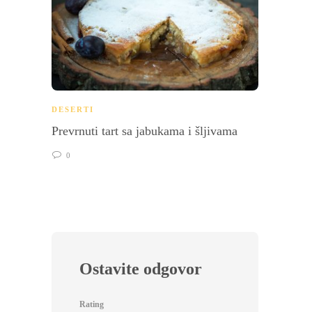
DESERTI
DESER
Prevrnuti tart sa jabukama i šljivama
Čoko 
0
0
Ostavite odgovor
Rating