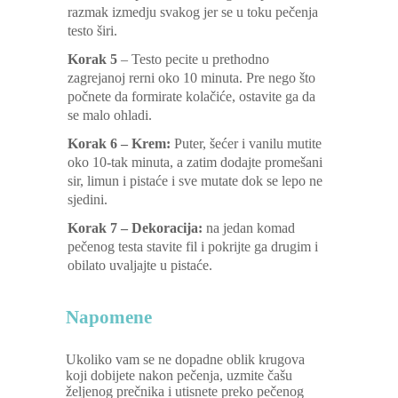
razmak izmedju svakog jer se u toku pečenja
testo širi.
Korak 5
– Testo pecite u prethodno
zagrejanoj rerni oko 10 minuta. Pre nego što
počnete da formirate kolačiće, ostavite ga da
se malo ohladi.
Korak 6 – Krem:
Puter, šećer i vanilu mutite
oko 10-tak minuta, a zatim dodajte promešani
sir, limun i pistaće i sve mutate dok se lepo ne
sjedini.
Korak 7 – Dekoracija:
na jedan komad
pečenog testa stavite fil i pokrijte ga drugim i
obilato uvaljajte u pistaće.
Napomene
Ukoliko vam se ne dopadne oblik krugova
koji dobijete nakon pečenja, uzmite čašu
željenog prečnika i utisnete preko pečenog