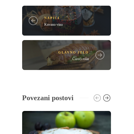
NAPICI
Kuvano vino
GLAVNO JELO
Ćureći rolat
Povezani postovi