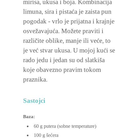
mirisa, ukusa i boja. Kombinacija
limuna, sira i pistaća je zaista pun
pogodak - vrlo je prijatna i krajnje
osvežavajuća. Možete praviti i
različite oblike, manje ili veće, to
je već stvar ukusa. U mojoj kući se
rado jedu i jedan su od slatkiša
koje obavezno pravim tokom
praznika.
Sastojci
Baza:
60
g
putera
(sobne temperature)
100
g
šećera