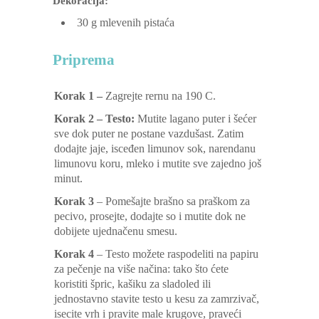
Dekoracija:
30
g
mlevenih pistaća
Priprema
Korak 1 –
Zagrejte rernu na 190 C.
Korak 2 – Testo:
Mutite lagano puter i šećer
sve dok puter ne postane vazdušast. Zatim
dodajte jaje, isceđen limunov sok, narendanu
limunovu koru, mleko i mutite sve zajedno još
minut.
Korak 3
– Pomešajte brašno sa praškom za
pecivo, prosejte, dodajte so i mutite dok ne
dobijete ujednačenu smesu.
Korak 4
– Testo možete raspodeliti na papiru
za pečenje na više načina: tako što ćete
koristiti špric, kašiku za sladoled ili
jednostavno stavite testo u kesu za zamrzivač,
isecite vrh i pravite male krugove, praveći