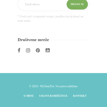
* Uvek sveži i originalni recepti i predlozi šta da kuvaš na
tvom mailu
Društvene mreže
© 2024 - MyTastyPot. Sva prava zadržana.
O MENI
USLOVI KORIŠĆENJA
KONTAKT