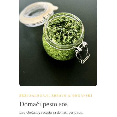
BRZI ZALOGAJI
,
ZDRAVO & ORGANSKI
Domaći pesto sos
Evo obećanog recepta za domaći pesto sos.