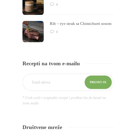
0
Rib – eye steak sa Chimichurri sosom
0
Recepti na tvom e-mailu
* Uvek sveži i originalni recepti i predlozi šta da kuvaš na
tvom mailu
Društvene mreže