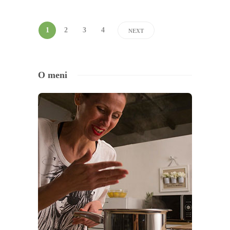
1
2
3
4
NEXT
O meni