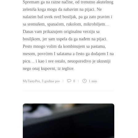
Spremam ga na razne načine, od trenutno akutelnog
zeleniša koga mogu da nabavim na pijaci. Ne
nalazim baš uvek svež bosiljak, pa ga zato pravim i
sa sremušem, spanaćem, rukolom, mikrobiljem…
Danas vam prikazujem originalnu verziju sa
bosiljkom, jer sam uspela da ga nađem na pijaci.
Pesto mnogo volim da kombinujem sa pastama,
mesom, povrćem I salatama a često ga dodajem I na
picu… i kao i sve ostalo, neuoporedivo je ukusniji
nego onaj kupovni, iz teglice.
MyTastyPot
,
3 godine pre
0
1 min