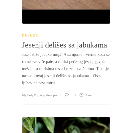
DESERTI
Jesenji delišes sa jabukama
Jesen stiže jabuko moja! A sa njome i vreme kada se
rerne sve više pale, a mirisi pečenog jesenjeg voća
mešaju sa mirisima testa i raznim začinima. Tako je
nastao i ovaj jesenji delišes sa jabukama – čista
ljubav na prvi miris.
MyTastyPot
,
4 godine pre
0
1 min