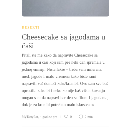
DESERTI
Cheesecake sa jagodama u
čaši
Pitali ste me kako da napravite Cheesecake sa
jagodama u čaši koji sam pre neki dan spremala u
jednoj emisiji. Ništa lakše – treba vam mileram,
med, jagode I malo vremena kako biste sami
napravili vaš domaći keks/krambl. Ovo sam sve baš
uprostila kako bi i neko ko nije baš vičan kuvanju
mogao sam da napravi bar deo sa filom I jagodama,
dok je za krambl potrebno malo iskustva ☺
MyTastyPot
,
4 godine pre
0
2 min