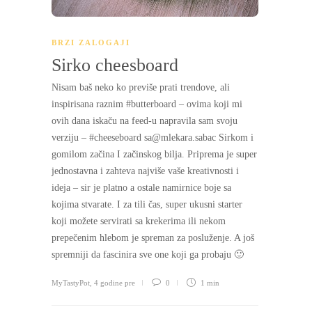
BRZI ZALOGAJI
Sirko cheesboard
Nisam baš neko ko previše prati trendove, ali
inspirisana raznim #butterboard – ovima koji mi
ovih dana iskaču na feed-u napravila sam svoju
verziju – #cheeseboard
sa@mlekara.sabac
Sirkom i
gomilom začina I začinskog bilja. Priprema je super
jednostavna i zahteva najviše vaše kreativnosti i
ideja – sir je platno a ostale namirnice boje sa
kojima stvarate. I za tili čas, super ukusni starter
koji možete servirati sa krekerima ili nekom
prepečenim hlebom je spreman za posluženje. A još
spremniji da fascinira sve one koji ga probaju 🙂
MyTastyPot
,
4 godine pre
0
1 min