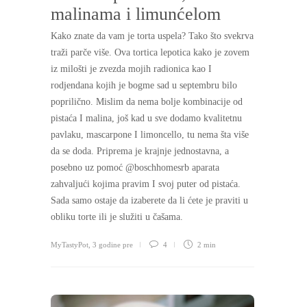
malinama i limunćelom
Kako znate da vam je torta uspela? Tako što svekrva
traži parče više. Ova tortica lepotica kako je zovem
iz milošti je zvezda mojih radionica kao I
rodjendana kojih je bogme sad u septembru bilo
poprilično. Mislim da nema bolje kombinacije od
pistaća I malina, još kad u sve dodamo kvalitetnu
pavlaku, mascarpone I limoncello, tu nema šta više
da se doda. Priprema je krajnje jednostavna, a
posebno uz pomoć @boschhomesrb aparata
zahvaljući kojima pravim I svoj puter od pistaća.
Sada samo ostaje da izaberete da li ćete je praviti u
obliku torte ili je služiti u čašama.
MyTastyPot
,
3 godine pre
4
2 min