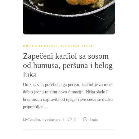
BRZI ZALOGAJI
,
GLAVNO JELO
Zapečeni karfiol sa sosom
od humusa, peršuna i belog
luka
Od kad sam počela da ga pečem, karfiol je za mene
dobio jednu totalnu novo dimeziju. Ništa slađe I
brže nisam napravila od njega, i sve češće se ovako
pripremljen…
MyTastyPot
,
4 godine pre
0
1 min