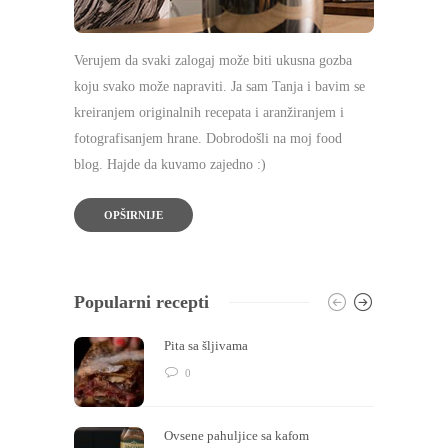
Verujem da svaki zalogaj može biti ukusna gozba
koju svako može napraviti. Ja sam Tanja i bavim se
kreiranjem originalnih recepata i aranžiranjem i
fotografisanjem hrane. Dobrodošli na moj food
blog. Hajde da kuvamo zajedno :)
OPŠIRNIJE
Popularni recepti
Pita sa šljivama
0
Ovsene pahuljice sa kafom