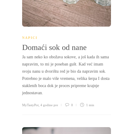
NAPICI
Domaći sok od nane
Ja sam neko ko obožava sokove, a još kada ih sama
napravim, to mi je poseban gušt. Kad već imam
svoju nanu u dvorištu red je bio da napravim sok.
Potrebno je malo više vremena, velika šerpa I dosta
staklenih boca dok je proces pripreme krajnje
jednostavan.
MyTastyPot
,
4 godine pre
0
1 min