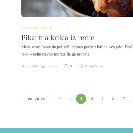
GLAVNO JELO
Pikantna krilca iz rerne
Mene izraz “prste da poližeš” odmah podseti baš na ovo jelo. Dosl
tako – jednostavno morate da ga probate!
MyTastyPot
,
9 godina pre
0
1 min
čitanje
1
2
3
4
5
6
7
PREVIOUS