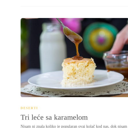
DESERTI
Tri leće sa karamelom
Nisam ni znala koliko je popularan ovaj kolač kod nas, dok nisam