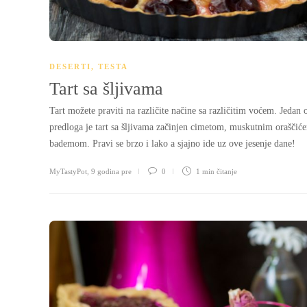
DESERTI
,
TESTA
Tart sa šljivama
Tart možete praviti na različite načine sa različitim voćem. Jedan 
predloga je tart sa šljivama začinjen cimetom, muskutnim oraščić
bademom. Pravi se brzo i lako a sjajno ide uz ove jesenje dane!
MyTastyPot
,
9 godina pre
0
1 min
čitanje