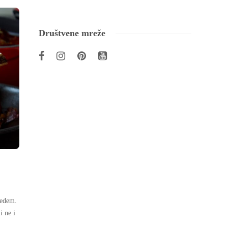
Društvene mreže
jedem.
i ne i