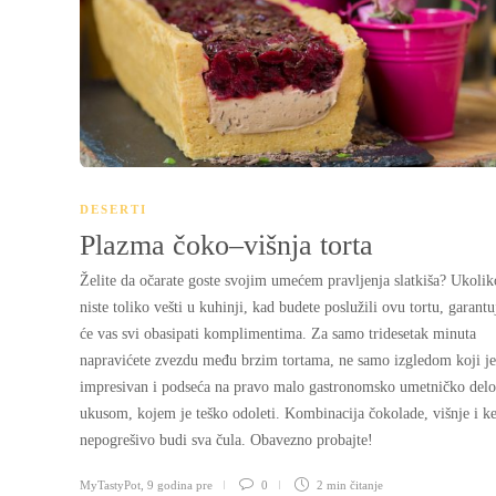
DESERTI
Plazma čoko–višnja torta
Želite da očarate goste svojim umećem pravljenja slatkiša? Ukolik
niste toliko vešti u kuhinji, kad budete poslužili ovu tortu, garant
će vas svi obasipati komplimentima. Za samo tridesetak minuta
napravićete zvezdu među brzim tortama, ne samo izgledom koji je
impresivan i podseća na pravo malo gastronomsko umetničko delo,
ukusom, kojem je teško odoleti. Kombinacija čokolade, višnje i k
nepogrešivo budi sva čula. Obavezno probajte!
MyTastyPot
,
9 godina pre
0
2 min
čitanje