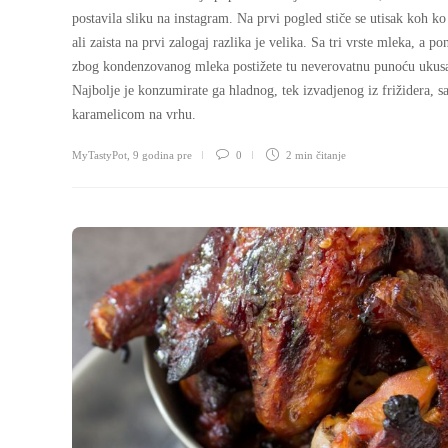
postavila sliku na instagram. Na prvi pogled stiče se utisak koh ko
ali zaista na prvi zalogaj razlika je velika. Sa tri vrste mleka, a po
zbog kondenzovanog mleka postižete tu neverovatnu punoću ukus
Najbolje je konzumirate ga hladnog, tek izvadjenog iz frižidera, s
karamelicom na vrhu.
MyTastyPot
,
9 godina pre
0
2 min
čitanje