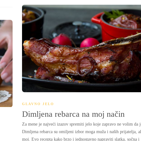
GLAVNO JELO
Dimljena rebarca na moj način
Za mene je najveći izazov spremiti jelo koje zapravo ne volim da 
Dimljena rebarca su omiljeni izbor moga muža i naših prijatelja, al
moj. Evo recepta kako brzo i jednostavno napraviti slatka, sočna i