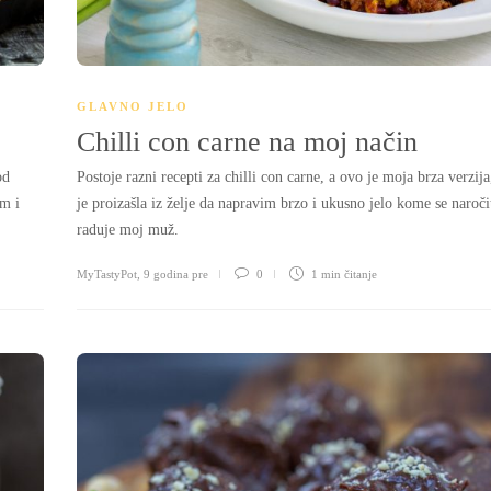
GLAVNO JELO
Chilli con carne na moj način
od
Postoje razni recepti za chilli con carne, a ovo je moja brza verzija
em i
je proizašla iz želje da napravim brzo i ukusno jelo kome se naroči
raduje moj muž.
MyTastyPot
,
9 godina pre
0
1 min
čitanje