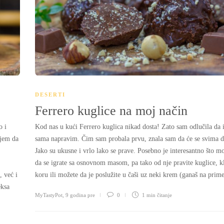
DESERTI
Ferrero kuglice na moj način
o i
Kod nas u kući Ferrero kuglica nikad dosta! Zato sam odlučila da 
ujem da
sama napravim. Čim sam probala prvu, znala sam da će se svima d
Jako su ukusne i vrlo lako se prave. Posebno je interesantno što m
da se igrate sa osnovnom masom, pa tako od nje pravite kuglice, k
 već i
koru ili možete da je poslužite u čaši uz neki krem (ganaš na prime
eksa
MyTastyPot
,
9 godina pre
0
1 min
čitanje