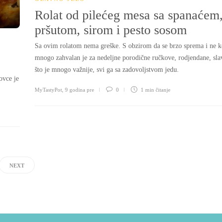
Rolat od pilećeg mesa sa spanaćem
pršutom, sirom i pesto sosom
Sa ovim rolatom nema greške. S obzirom da se brzo sprema i ne k
mnogo zahvalan je za nedeljne porodične ručkove, rodjendane, sla
što je mnogo važnije, svi ga sa zadovoljstvom jedu.
ovce je
MyTastyPot
,
9 godina pre
0
1 min
čitanje
NEXT