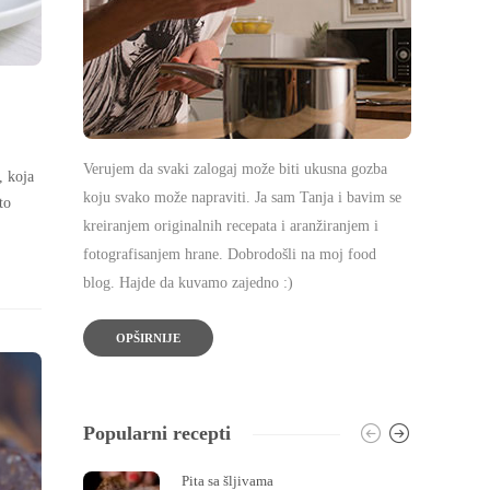
Verujem da svaki zalogaj može biti ukusna gozba
, koja
koju svako može napraviti. Ja sam Tanja i bavim se
to
kreiranjem originalnih recepata i aranžiranjem i
fotografisanjem hrane. Dobrodošli na moj food
blog. Hajde da kuvamo zajedno :)
OPŠIRNIJE
Popularni recepti
Pita sa šljivama