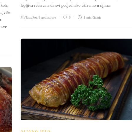
 koh,
lepljiva rebarca a da svi podjednako uživamo u njima.
najviše
MyTastyPot
,
9 godina pre
0
1 min
čitanje
a.
a sve
GLAVNO JELO