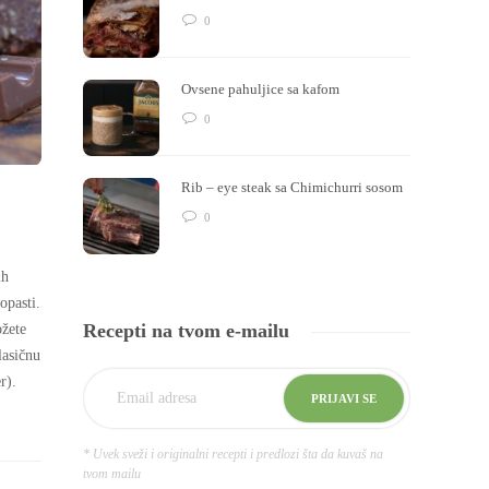
0
Ovsene pahuljice sa kafom
0
Rib – eye steak sa Chimichurri sosom
0
ih
opasti.
Recepti na tvom e-mailu
ožete
lasičnu
r).
* Uvek sveži i originalni recepti i predlozi šta da kuvaš na
tvom mailu