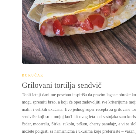
DORUČAK
Grilovani tortilja sendvič
Topli letnji dani me posebno inspirišu da pravim lagane obroke ko
mogu spremiti brzo, a koji će opet zadovoljiti sve kriterijume mo
malih i velikih ukućana. Evo jednog super recepta za grilovane tor
sendviče koji su u mojoj kući hit ovog leta: od sastojaka sam koris
čedar, mocarelu, Sirka, rukolu, pršutu, cherry paradajz, a vi se sl
možete poigrati sa namirnicma i ukusima koje preferirate – važan 