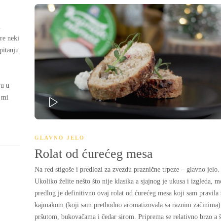
i
re neki
pitanju
ju u
 mi
PLAY
GLAVNO JELO
Rolat od ćurećeg mesa
Na red stigoše i predlozi za zvezdu praznične trpeze – glavno jelo.
Ukoliko želite nešto što nije klasika a sjajnog je ukusa i izgleda, m
predlog je definitivno ovaj rolat od ćurećeg mesa koji sam pravila 
kajmakom (koji sam prethodno aromatizovala sa raznim začinima)
pršutom, bukovačama i čedar sirom. Priprema se relativno brzo a š