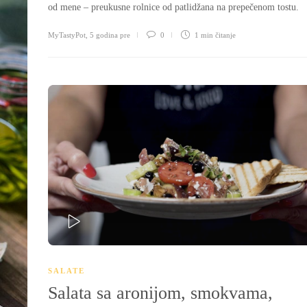
od mene – preukusne rolnice od patlidžana na prepečenom tostu.
MyTastyPot
,
5 godina pre
0
1 min
čitanje
PLAY
SALATE
Salata sa aronijom, smokvama,