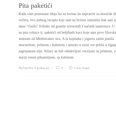
Pita paketići
Kada vam ponestane ideja šta na brzinu da napravite za doručak il
večeru, evo jednog recepta koji sam na brzinu osmislila dok sam p
dana “čistila” frižider od gomile otvorenih I načetih namirnica. U 
su pita rolnice tj. paketići od heljdinih kora koje sam prvo filovala
smesom od Mediteraneo sira, A la kajmaka i jogurta zatim punila
mocarelom, pršutom i kulenom i umesto u rerni sve pržila u tigan
zagrejanom ulju. Klinci su bili oduševljeni verzijom sa pršutom, a
stariji onom pikantnijom, sa kulenom.
MyTastyPot
,
6 godina pre
0
2 min
čitanje