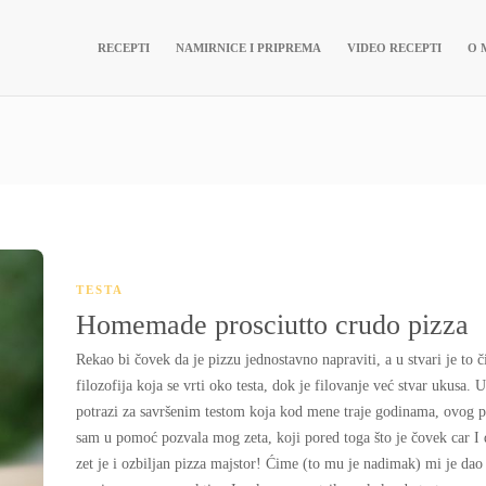
RECEPTI
NAMIRNICE I PRIPREMA
VIDEO RECEPTI
O 
TESTA
Homemade prosciutto crudo pizza
Rekao bi čovek da je pizzu jednostavno napraviti, a u stvari je to č
filozofija koja se vrti oko testa, dok je filovanje već stvar ukusa. U
potrazi za savršenim testom koja kod mene traje godinama, ovog p
sam u pomoć pozvala mog zeta, koji pored toga što je čovek car I 
zet je i ozbiljan pizza majstor! Ćime (to mu je nadimak) mi je dao