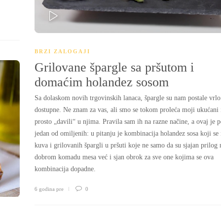
PLAY
BRZI ZALOGAJI
Grilovane špargle sa pršutom i
domaćim holandez sosom
Sa dolaskom novih trgovinskih lanaca, špargle su nam postale vrlo
dostupne. Ne znam za vas, ali smo se tokom proleća moji ukućani i
prosto „davili“ u njima. Pravila sam ih na razne načine, a ovaj je 
jedan od omiljenih: u pitanju je kombinacija holandez sosa koji se
kuva i grilovanih špargli u pršuti koje ne samo da su sjajan prilo
dobrom komadu mesa već i sjan obrok za sve one kojima se ova
kombinacija dopadne.
6 godina pre
0