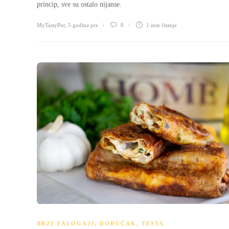
princip, sve su ostalo nijanse.
MyTastyPot
,
5 godina pre
0
1 min
čitanje
BRZI ZALOGAJI
,
DORUČAK
,
TESTA