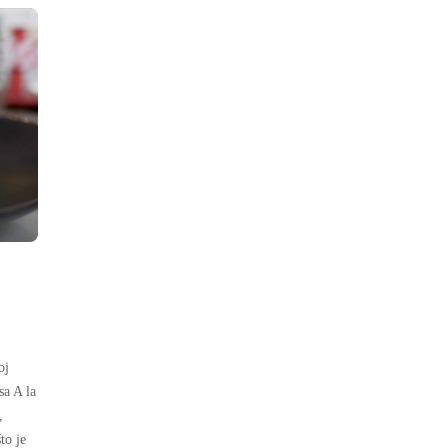
oj
sa A la
,
to je