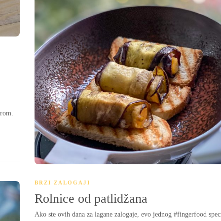
erom.
BRZI ZALOGAJI
Rolnice od patlidžana
Ako ste ovih dana za lagane zalogaje, evo jednog #fingerfood spec