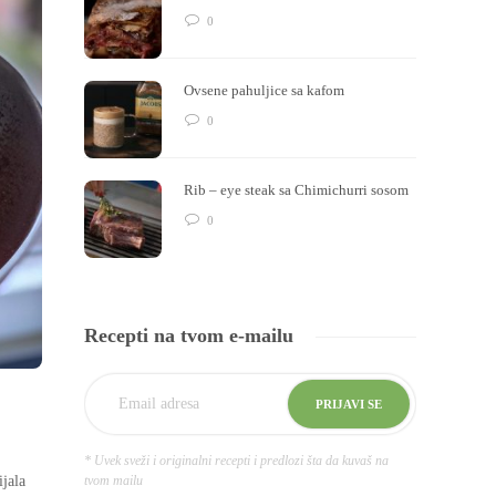
0
Ovsene pahuljice sa kafom
0
Rib – eye steak sa Chimichurri sosom
0
Recepti na tvom e-mailu
* Uvek sveži i originalni recepti i predlozi šta da kuvaš na
tvom mailu
ijala