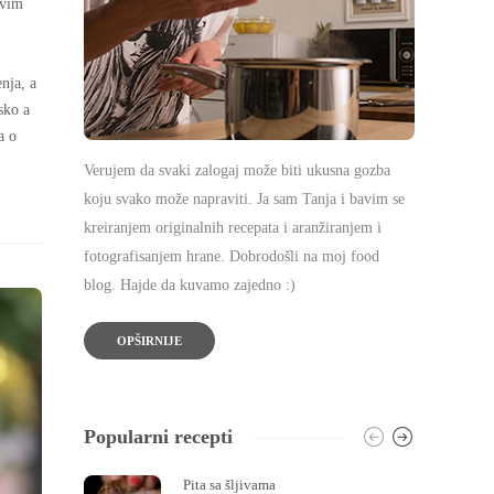
avim
enja, a
sko a
a o
Verujem da svaki zalogaj može biti ukusna gozba
koju svako može napraviti. Ja sam Tanja i bavim se
kreiranjem originalnih recepata i aranžiranjem i
fotografisanjem hrane. Dobrodošli na moj food
blog. Hajde da kuvamo zajedno :)
OPŠIRNIJE
Popularni recepti
Pita sa šljivama