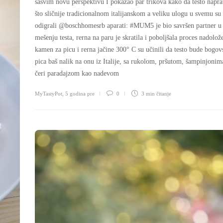
sasvim novu perspektivu I pokazao par trikova kako da testo napr
što sličnije tradicionalnom italijanskom a veliku ulogu u svemu su
odigrali @boschhomesrb aparati: #MUM5 je bio savršen partner u
mešenju testa, rerna na paru je skratila i poboljšala proces nadolož
kamen za picu i rerna jačine 300° C su učinili da testo bude bogov
pica baš nalik na onu iz Italije, sa rukolom, pršutom, šampinjonim
čeri paradajzom kao nadevom
MyTastyPot
,
5 godina pre
0
3 min
čitanje