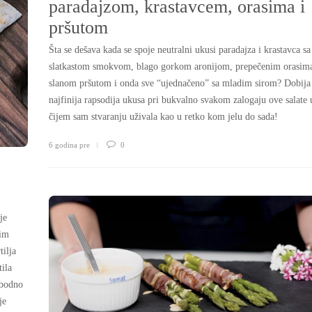
paradajzom, krastavcem, orasima i
pršutom
Šta se dešava kada se spoje neutralni ukusi paradajza i krastavca sa
slatkastom smokvom, blago gorkom aronijom, prepečenim orasim
slanom pršutom i onda sve “ujednačeno” sa mladim sirom? Dobija
najfinija rapsodija ukusa pri bukvalno svakom zalogaju ove salate 
čijem sam stvaranju uživala kao u retko kom jelu do sada!
6 godina pre
0
je
jim
tilja
tila
obodno
je