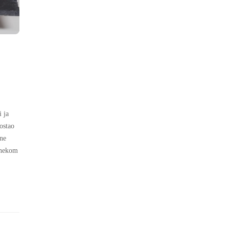
 ja
postao
 ne
g nekom