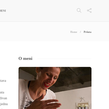
MENI
Home
Pršuta
O meni
itava
uta
divan
 jednu