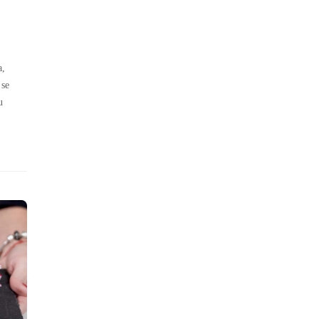
a,
 se
u