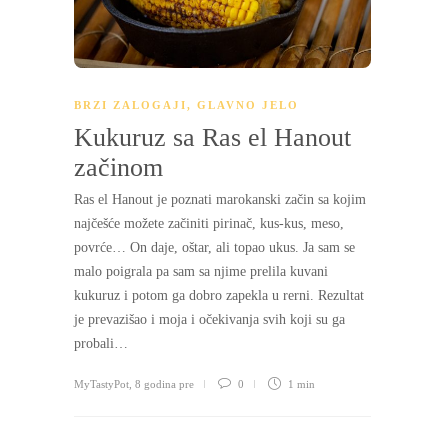
BRZI ZALOGAJI
,
GLAVNO JELO
Kukuruz sa Ras el Hanout
začinom
Ras el Hanout je poznati marokanski začin sa kojim
najčešće možete začiniti pirinač, kus-kus, meso,
povrće… On daje, oštar, ali topao ukus. Ja sam se
malo poigrala pa sam sa njime prelila kuvani
kukuruz i potom ga dobro zapekla u rerni. Rezultat
je prevazišao i moja i očekivanja svih koji su ga
probali…
MyTastyPot
,
8 godina pre
0
1 min