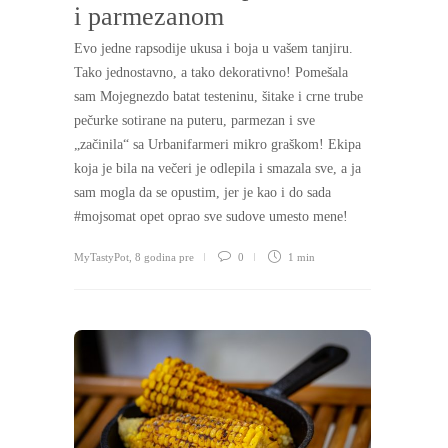
i parmezanom
Evo jedne rapsodije ukusa i boja u vašem tanjiru.
Tako jednostavno, a tako dekorativno! Pomešala
sam Mojegnezdo batat testeninu, šitake i crne trube
pečurke sotirane na puteru, parmezan i sve
„začinila“ sa Urbanifarmeri mikro graškom! Ekipa
koja je bila na večeri je odlepila i smazala sve, a ja
sam mogla da se opustim, jer je kao i do sada
#mojsomat opet oprao sve sudove umesto mene!
MyTastyPot
,
8 godina pre
0
1 min