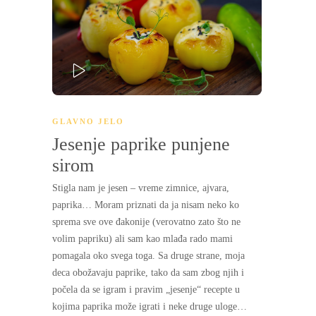
PLAY
GLAVNO JELO
Jesenje paprike punjene
sirom
Stigla nam je jesen – vreme zimnice, ajvara,
paprika… Moram priznati da ja nisam neko ko
sprema sve ove đakonije (verovatno zato što ne
volim papriku) ali sam kao mlađa rado mami
pomagala oko svega toga. Sa druge strane, moja
deca obožavaju paprike, tako da sam zbog njih i
počela da se igram i pravim „jesenje“ recepte u
kojima paprika može igrati i neke druge uloge…