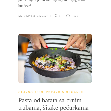
bundeve!
MyTastyPot
,
8 godina pre
0
1 min
GLAVNO JELO
,
ZDRAVO & ORGANSKI
Pasta od batata sa crnim
trubama, šitake pečurkama