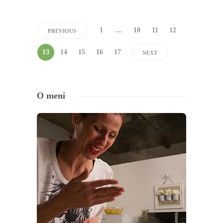
1
…
10
11
12
PREVIOUS
13
14
15
16
17
NEXT
O meni