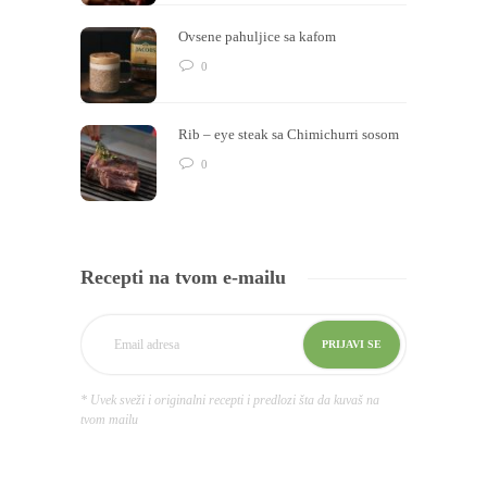
Ovsene pahuljice sa kafom
0
Rib – eye steak sa Chimichurri sosom
0
Recepti na tvom e-mailu
* Uvek sveži i originalni recepti i predlozi šta da kuvaš na
tvom mailu