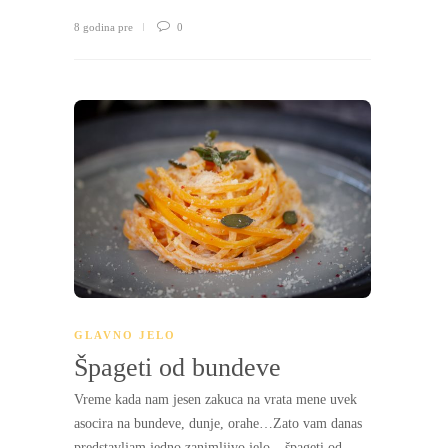
8 godina pre
0
GLAVNO JELO
Špageti od bundeve
Vreme kada nam jesen zakuca na vrata mene uvek
asocira na bundeve, dunje, orahe…Zato vam danas
predstavljam jedno zanimljivo jelo – špageti od