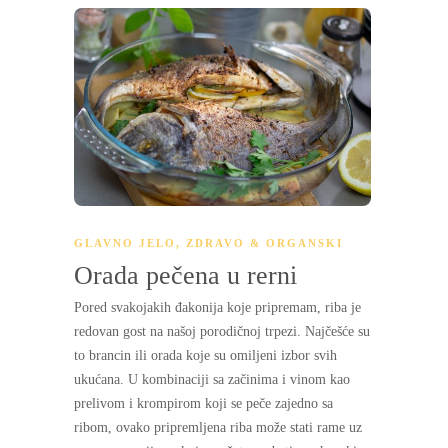
GLAVNO JELO
,
ZDRAVO & ORGANSKI
Orada pečena u rerni
Pored svakojakih đakonija koje pripremam, riba je
redovan gost na našoj porodičnoj trpezi. Najčešće su
to brancin ili orada koje su omiljeni izbor svih
ukućana. U kombinaciji sa začinima i vinom kao
prelivom i krompirom koji se peče zajedno sa
ribom, ovako pripremljena riba može stati rame uz