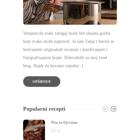
Verujem da svaki zalogaj može biti ukusna gozba
koju svako može napraviti. Ja sam Tanja i bavim se
kreiranjem originalnih recepata i aranžiranjem i
fotografisanjem hrane. Dobrodošli na moj food
blog. Hajde da kuvamo zajedno :)
OPŠIRNIJE
Popularni recepti
Pita sa šljivama
0