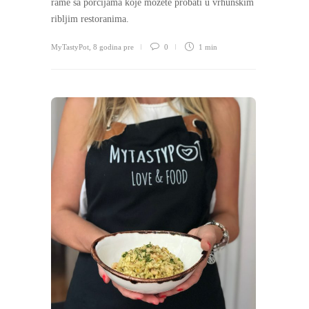
rame sa porcijama koje možete probati u vrhunskim
ribljim restoranima.
MyTastyPot
,
8 godina pre
0
1 min