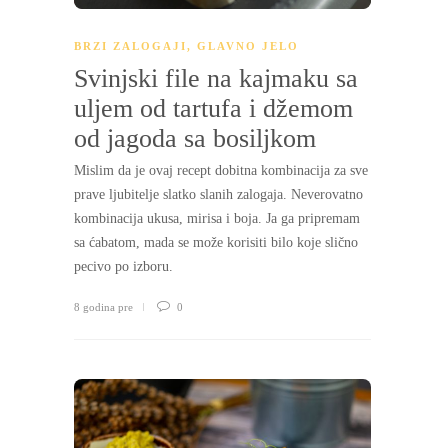
PLAY
BRZI ZALOGAJI
,
GLAVNO JELO
Svinjski file na kajmaku sa
uljem od tartufa i džemom
od jagoda sa bosiljkom
Mislim da je ovaj recept dobitna kombinacija za sve
prave ljubitelje slatko slanih zalogaja. Neverovatno
kombinacija ukusa, mirisa i boja. Ja ga pripremam
sa ćabatom, mada se može korisiti bilo koje slično
pecivo po izboru.
8 godina pre
0