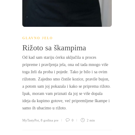
GLAVNO JELO
Rižoto sa škampima
Od kad sam stariju ćerku uključila u proces
pripreme i pravljenja jela, ona od tada mnogo više
toga želi da proba i pojede. Tako je bilo i sa ovim
rižotom. Zajedno smo čistile kozice, pravile bujon,
a potom sam joj pokazala i kako se priprema rižoto.
Ipak, moram vam priznati da joj se više dopala
ideja da kupimo gotove, već pripremljene škampe i
samo ih ubacimo u rižoto.
MyTastyPot
,
8 godina pre
0
2 min