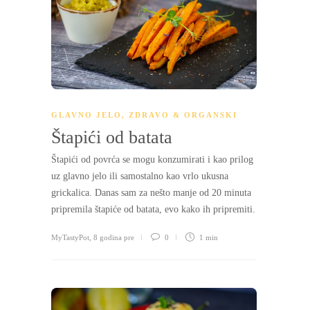
GLAVNO JELO
,
ZDRAVO & ORGANSKI
Štapići od batata
Štapići od povrća se mogu konzumirati i kao prilog
uz glavno jelo ili samostalno kao vrlo ukusna
grickalica. Danas sam za nešto manje od 20 minuta
pripremila štapiće od batata, evo kako ih pripremiti.
MyTastyPot
,
8 godina pre
0
1 min