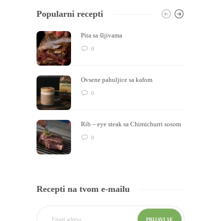
Popularni recepti
Pita sa šljivama
0
Ovsene pahuljice sa kafom
0
Rib – eye steak sa Chimichurri sosom
0
Recepti na tvom e-mailu