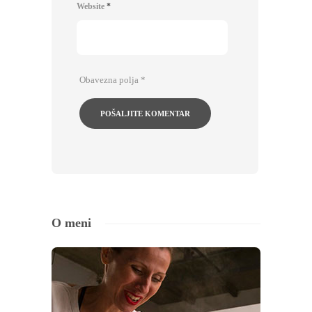
Website
*
Obavezna polja
*
O meni