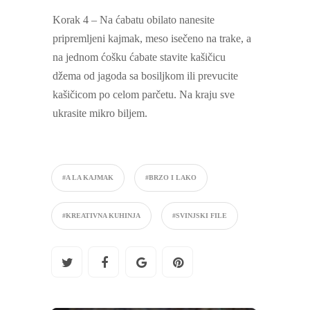
Korak 4 – Na ćabatu obilato nanesite
pripremljeni kajmak, meso isečeno na trake, a
na jednom ćošku ćabate stavite kašičicu
džema od jagoda sa bosiljkom ili prevucite
kašičicom po celom parčetu. Na kraju sve
ukrasite mikro biljem.
#A LA KAJMAK
#BRZO I LAKO
#KREATIVNA KUHINJA
#SVINJSKI FILE