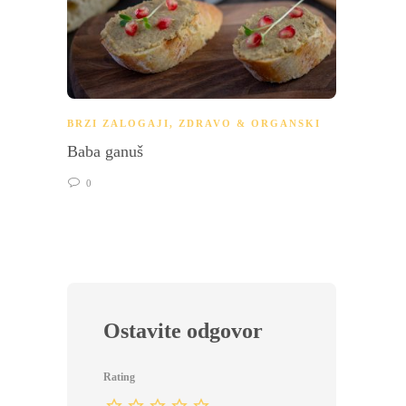
BRZI ZALOGAJI
,
ZDRAVO & ORGANSKI
GLAVN
Baba ganuš
Domaće
kozica
0
0
Ostavite odgovor
Rating