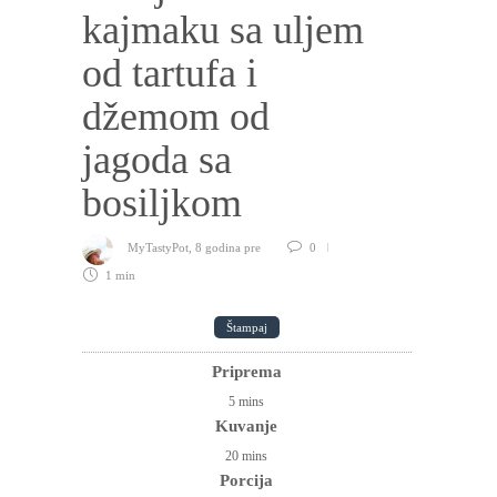
kajmaku sa uljem
od tartufa i
džemom od
jagoda sa
bosiljkom
MyTastyPot
,
8 godina pre
0
1 min
Štampaj
Priprema
5
mins
Kuvanje
20
mins
Porcija