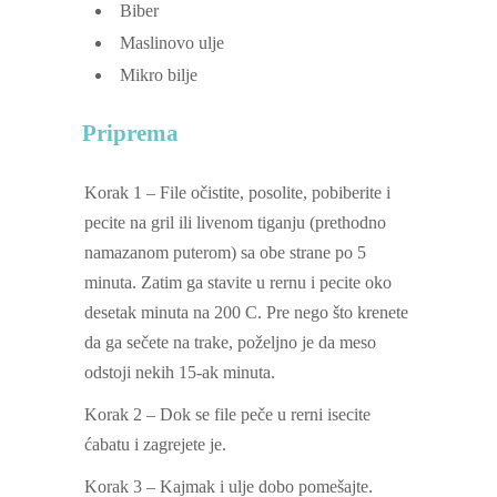
Biber
Maslinovo ulje
Mikro bilje
Priprema
Korak 1 – File očistite, posolite, pobiberite i
pecite na gril ili livenom tiganju (prethodno
namazanom puterom) sa obe strane po 5
minuta. Zatim ga stavite u rernu i pecite oko
desetak minuta na 200 C. Pre nego što krenete
da ga sečete na trake, poželjno je da meso
odstoji nekih 15-ak minuta.
Korak 2 – Dok se file peče u rerni isecite
ćabatu i zagrejete je.
Korak 3 – Kajmak i ulje dobo pomešajte.