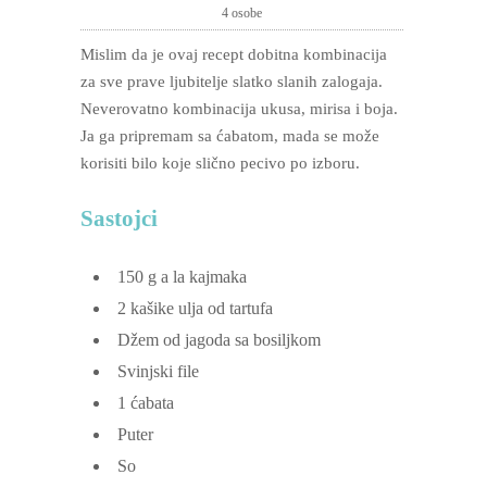
4 osobe
Mislim da je ovaj recept dobitna kombinacija
za sve prave ljubitelje slatko slanih zalogaja.
Neverovatno kombinacija ukusa, mirisa i boja.
Ja ga pripremam sa ćabatom, mada se može
korisiti bilo koje slično pecivo po izboru.
Sastojci
150
g
a la kajmaka
2
kašike ulja od tartufa
Džem od jagoda sa bosiljkom
Svinjski file
1
ćabata
Puter
So