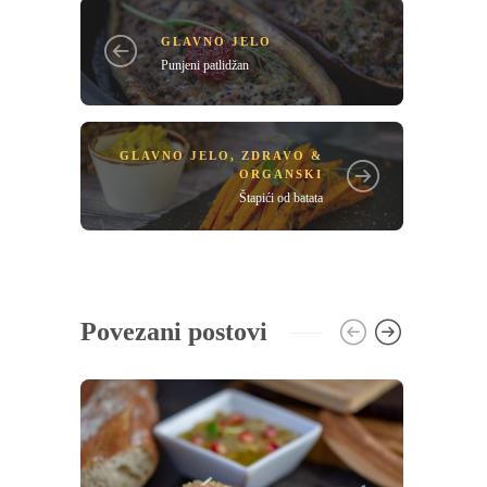
GLAVNO JELO
Punjeni patlidžan
GLAVNO JELO
,
ZDRAVO &
ORGANSKI
Štapići od batata
Povezani postovi