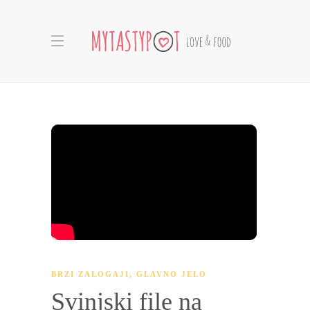
BRZI ZALOGAJI
,
GLAVNO JELO
Svinjski file na