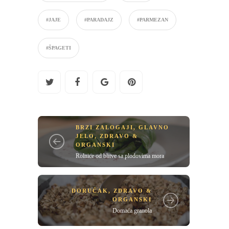
#JAJE
#PARADAJZ
#PARMEZAN
#ŠPAGETI
BRZI ZALOGAJI
,
GLAVNO
JELO
,
ZDRAVO &
ORGANSKI
Rolnice od blitve sa plodovima mora
DORUČAK
,
ZDRAVO &
ORGANSKI
Domaća granola