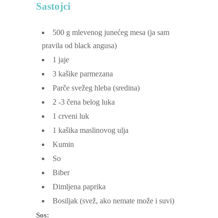
Sastojci
500
g
mlevenog junećeg mesa
(ja sam
pravila od black angusa)
1
jaje
3
kašike parmezana
Parče svežeg hleba
(sredina)
2 -3
čena belog luka
1
crveni luk
1
kašika maslinovog ulja
Kumin
So
Biber
Dimljena paprika
Bosiljak
(svež, ako nemate može i suvi)
Sos: