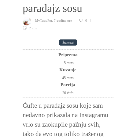
paradajz sosu
MyTastyPot
,
7 godina pre
0
2 min
Štampaj
Priprema
15
mins
Kuvanje
45
mins
Porcija
20 ćufti
Ćufte u paradajz sosu koje sam
nedavno prikazala na Instagramu
vrlo su zaokupile pažnju svih,
tako da evo tog toliko traženog