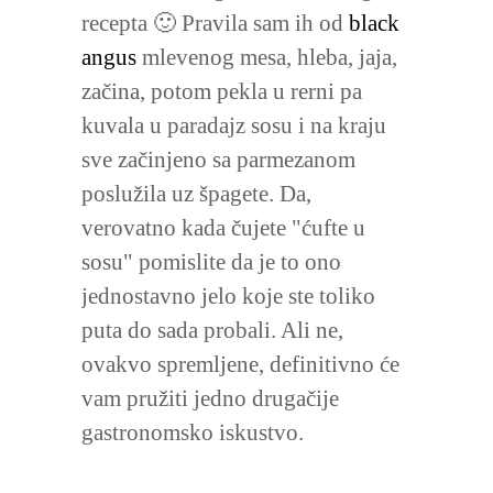
recepta 🙂 Pravila sam ih od
black
angus
mlevenog mesa, hleba, jaja,
začina, potom pekla u rerni pa
kuvala u paradajz sosu i na kraju
sve začinjeno sa parmezanom
poslužila uz špagete. Da,
verovatno kada čujete "ćufte u
sosu" pomislite da je to ono
jednostavno jelo koje ste toliko
puta do sada probali. Ali ne,
ovakvo spremljene, definitivno će
vam pružiti jedno drugačije
gastronomsko iskustvo.