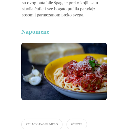
su ovog puta bile špagete preko kojih sam
stavila ćufte i sve bogato prelila paradajz
sosom i parmezanom preko svega.
Napomene
#BLACK ANGUS MESO
#ĆUFTE