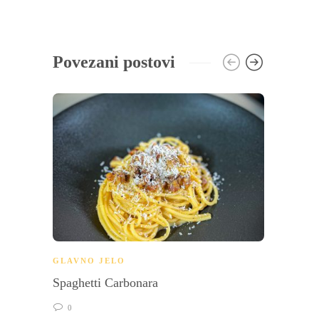
Povezani postovi
GLAVNO JELO
BRZI 
Spaghetti Carbonara
Kukur
0
0