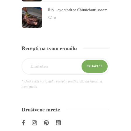
Rib – eye steak sa Chimichurri sosom
0
Recepti na tvom e-mailu
* Uvek sveži i originalni recepti i predlozi šta da kuvaš na
tvom mailu
Društvene mreže