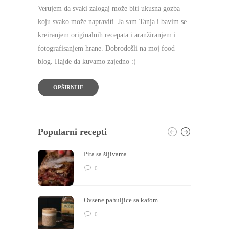
Verujem da svaki zalogaj može biti ukusna gozba
koju svako može napraviti. Ja sam Tanja i bavim se
kreiranjem originalnih recepata i aranžiranjem i
fotografisanjem hrane. Dobrodošli na moj food
blog. Hajde da kuvamo zajedno :)
OPŠIRNIJE
Popularni recepti
Pita sa šljivama
0
Ovsene pahuljice sa kafom
0