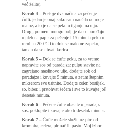
već želite).
Korak 4 –
Postoje dva načina za pečenje
ćufti: jedan je onaj kako sam naučila od moje
mame, a to je da se peku u tiganju na ulju.
Drugi, po meni mnogo bolji je da se poređaju
u pleh na papir za pečenje i 15 minuta peku u
rerni na 200°C i to dok se malo ne zapeku,
taman da se uhvati korica.
Korak 5 –
Dok se ćufte peku, za to vreme
napravite sos od paradajza: pulpu stavite na
zagrejano maslinovo ulje, dodajte sok od
paradajza i kuvajte 5 minuta, a zatim štapnim
mikserom sve usitnite. Dodajte celer, bosiljak,
so, biber, i prstohvat šećera i sve to kuvajte još
desetak minuta.
Korak 6 –
Pečene ćufte ubacite u paradajz
sos, poklopite i kuvajte oko tridesetak minuta.
Korak 7 –
Ćufte možete služiti uz pire od
krompira, celera, pirinač ili pastu. Moj izbor