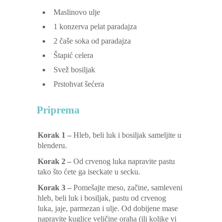
Maslinovo ulje
1
konzerva pelat paradajza
2
čaše soka od paradajza
Štapić celera
Svež bosiljak
Prstohvat šećera
Priprema
Korak 1 –
Hleb, beli luk i bosiljak sameljite u
blenderu.
Korak 2 –
Od crvenog luka napravite pastu
tako što ćete ga iseckate u secku.
Korak 3 –
Pomešajte meso, začine, samleveni
hleb, beli luk i bosiljak, pastu od crvenog
luka, jaje, parmezan i ulje. Od dobijene mase
napravite kuglice veličine oraha (ili kolike vi