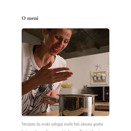
O meni
Verujem da svaki zalogaj može biti ukusna gozba