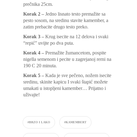
prečnika 25cm.
Korak 2 –
Jedno lisnato testo premažite sa
pesto sosom, na sredinu stavite kamember, a
zatim prebacite drugo testo preko.
Korak 3 –
Krug isecite na 12 delova i svaki
“repić” uvijte po dva puta.
Korak 4 –
Premažite žumancetom, pospite
nigella semenom i pecite u zagrejanoj rerni na
190 C 20 minuta.
Korak 5 –
Kada je sve pečeno, nožem isecite
sredinu, skinite kapicu I svaki štapić možete
umakati u istopljeni kamember… Prijatno i
uživajte!
#BRZO I LAKO
#KAMEMBERT