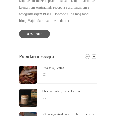
koju svako može napraviti. Ja sam Tanja i bavim se
kreiranjem originalnih recepata i aranžiranjem i
fotografisanjem hrane. Dobrodošli na moj food
blog. Hajde da kuvamo zajedno :)
OPŠIRNIJE
Popularni recepti
Pita sa šljivama
0
Ovsene pahuljice sa kafom
0
Rib – eye steak sa Chimichurri sosom