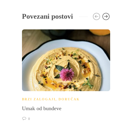
Povezani postovi
BRZI ZALOGAJI
,
DORUČAK
BRZI 
Umak od bundeve
Salata
0
0