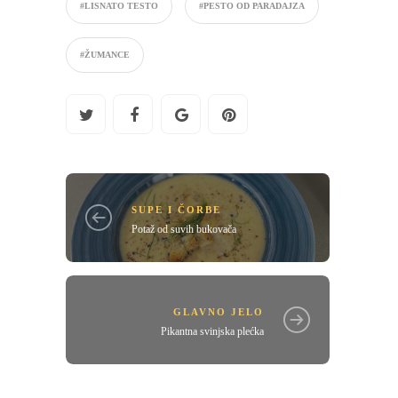
#LISNATO TESTO
#PESTO OD PARADAJZA
#ŽUMANCE
SUPE I ČORBE
Potaž od suvih bukovača
GLAVNO JELO
Pikantna svinjska plećka