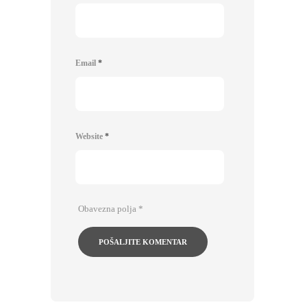
Email
*
Website
*
Obavezna polja
*