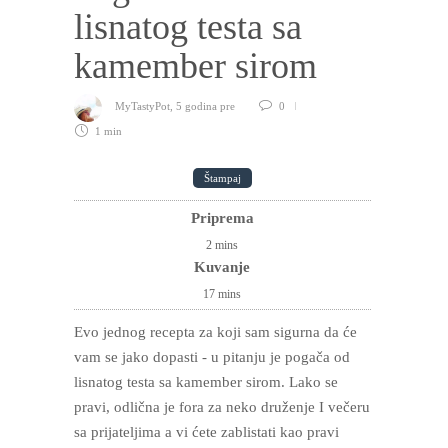
lisnatog testa sa
kamember sirom
MyTastyPot
,
5 godina pre
0
1 min
Štampaj
Priprema
2
mins
Kuvanje
17
mins
Evo jednog recepta za koji sam sigurna da će
vam se jako dopasti - u pitanju je pogača od
lisnatog testa sa kamember sirom. Lako se
pravi, odlična je fora za neko druženje I večeru
sa prijateljima a vi ćete zablistati kao pravi