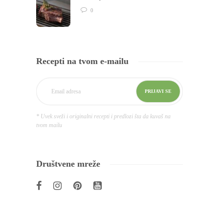
0
Recepti na tvom e-mailu
* Uvek sveži i originalni recepti i predlozi šta da kuvaš na
tvom mailu
Društvene mreže