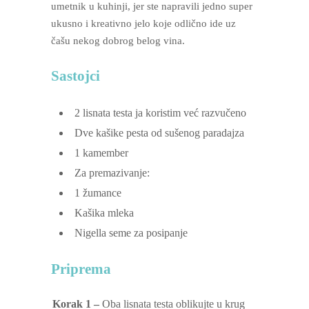
umetnik u kuhinji, jer ste napravili jedno super
ukusno i kreativno jelo koje odlično ide uz
čašu nekog dobrog belog vina.
Sastojci
2
lisnata testa
ja koristim već razvučeno
Dve kašike pesta od sušenog paradajza
1
kamember
Za premazivanje:
1
žumance
Kašika mleka
Nigella seme za posipanje
Priprema
Korak 1 –
Oba lisnata testa oblikujte u krug